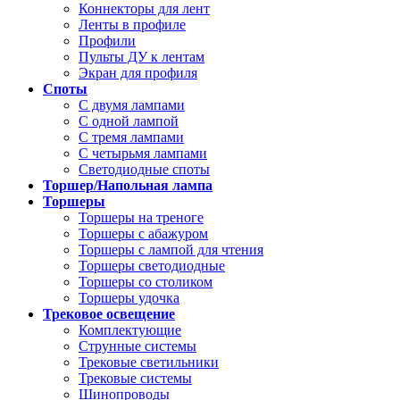
Коннекторы для лент
Ленты в профиле
Профили
Пульты ДУ к лентам
Экран для профиля
Споты
С двумя лампами
С одной лампой
С тремя лампами
С четырьмя лампами
Светодиодные споты
Торшер/Напольная лампа
Торшеры
Торшеры на треноге
Торшеры с абажуром
Торшеры с лампой для чтения
Торшеры светодиодные
Торшеры со столиком
Торшеры удочка
Трековое освещение
Комплектующие
Струнные системы
Трековые светильники
Трековые системы
Шинопроводы