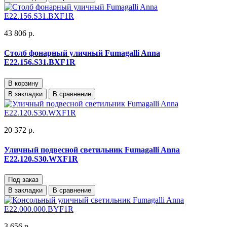
43 806 р.
Столб фонарный уличный Fumagalli Anna
E22.156.S31.BXF1R
В корзину
В закладки
В сравнение
20 372 р.
Уличный подвесной светильник Fumagalli Anna
E22.120.S30.WXF1R
Под заказ
В закладки
В сравнение
3 656 р.