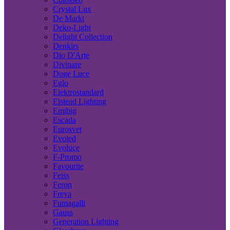
Crystal Lux
De Markt
Deko-Light
Delight Collection
Denkirs
Dio D'Arte
Divinare
Doge Luce
Eglo
Elektrostandard
Elstead Lighting
Emibig
Escada
Eurosvet
Evoled
Evoluce
F-Promo
Favourite
Feiss
Feron
Freya
Fumagalli
Gauss
Generation Lighting