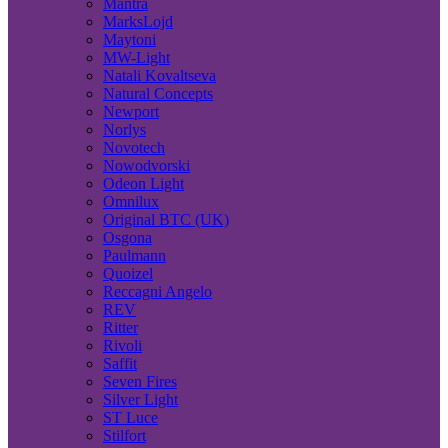
Mantra
MarksLojd
Maytoni
MW-Light
Natali Kovaltseva
Natural Concepts
Newport
Norlys
Novotech
Nowodvorski
Odeon Light
Omnilux
Original BTC (UK)
Osgona
Paulmann
Quoizel
Reccagni Angelo
REV
Ritter
Rivoli
Saffit
Seven Fires
Silver Light
ST Luce
Stilfort