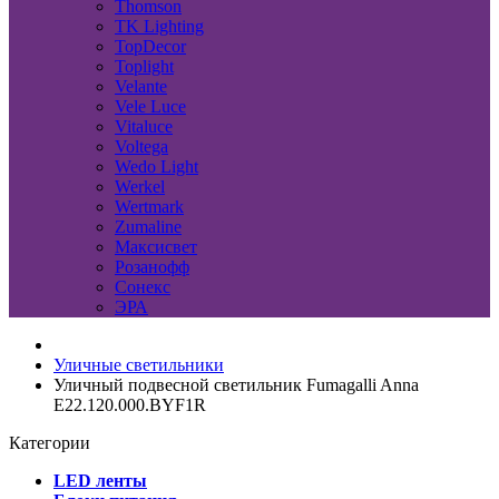
Thomson
TK Lighting
TopDecor
Toplight
Velante
Vele Luce
Vitaluce
Voltega
Wedo Light
Werkel
Wertmark
Zumaline
Максисвет
Розанофф
Сонекс
ЭРА
Уличные светильники
Уличный подвесной светильник Fumagalli Anna
E22.120.000.BYF1R
Категории
LED ленты