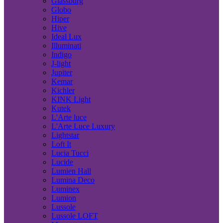
Glassburg
Globo
Hiper
Hive
Ideal Lux
Illuminati
Indigo
J-light
Jupiter
Kemar
Kichler
KINK Light
Kutek
L'Arte luce
L'Arte Luce Luxury
Lightstar
Loft It
Lucia Tucci
Lucide
Lumien Hall
Lumina Deco
Luminex
Lumion
Lussole
Lussole LOFT