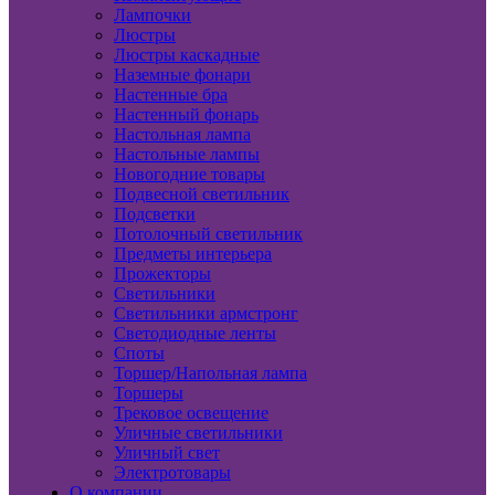
Лампочки
Люстры
Люстры каскадные
Наземные фонари
Настенные бра
Настенный фонарь
Настольная лампа
Настольные лампы
Новогодние товары
Подвесной светильник
Подсветки
Потолочный светильник
Предметы интерьера
Прожекторы
Светильники
Светильники армстронг
Светодиодные ленты
Споты
Торшер/Напольная лампа
Торшеры
Трековое освещение
Уличные светильники
Уличный свет
Электротовары
О компании