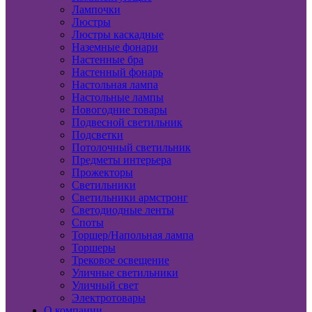
Лампочки
Люстры
Люстры каскадные
Наземные фонари
Настенные бра
Настенный фонарь
Настольная лампа
Настольные лампы
Новогодние товары
Подвесной светильник
Подсветки
Потолочный светильник
Предметы интерьера
Прожекторы
Светильники
Светильники армстронг
Светодиодные ленты
Споты
Торшер/Напольная лампа
Торшеры
Трековое освещение
Уличные светильники
Уличный свет
Электротовары
О компании