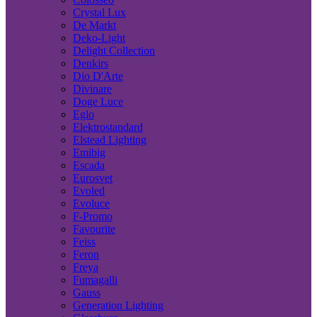
Crystal Lux
De Markt
Deko-Light
Delight Collection
Denkirs
Dio D'Arte
Divinare
Doge Luce
Eglo
Elektrostandard
Elstead Lighting
Emibig
Escada
Eurosvet
Evoled
Evoluce
F-Promo
Favourite
Feiss
Feron
Freya
Fumagalli
Gauss
Generation Lighting