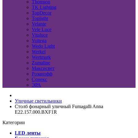
Thomson
TK Lighting
TopDecor
Toplight
Velante
Vele Luce
Vitaluce
Voltega
Wedo Light
Werkel
Wertmark
Zumaline
Максисвет
Розанофф
Сонекс
ЭРА
Уличные светильники
Столб фонарный уличный Fumagalli Anna
E22.157.000.BXF1R
Категории
LED ленты