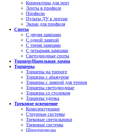
Коннекторы для лент
Ленты в профиле
Профили
Пульты ДУ к лентам
Экран для профиля
Споты
С двумя лампами
С одной лампой
С тремя лампами
С четырьмя лампами
Светодиодные споты
Торшер/Напольная лампа
Торшеры
Торшеры на треноге
Торшеры с абажуром
Торшеры с лампой для чтения
Торшеры светодиодные
Торшеры со столиком
Торшеры удочка
Трековое освещение
Комплектующие
Струнные системы
Трековые светильники
Трековые системы
Шинопроводы