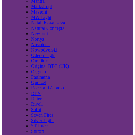
Mantra
MarksLojd
Maytoni
MW-Light
Natali Kovaltseva
Natural Concepts
Newport
Norlys
Novotech
Nowodvorski
Odeon Light
Omnilux
Original BTC (UK)
Osgona
Paulmann
Quoizel
Reccagni Angelo
REV
Ritter
Rivoli
Saffit
Seven Fires
Silver Light
ST Luce
Stilfort