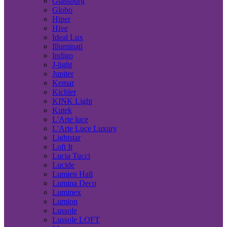
Glassburg
Globo
Hiper
Hive
Ideal Lux
Illuminati
Indigo
J-light
Jupiter
Kemar
Kichler
KINK Light
Kutek
L'Arte luce
L'Arte Luce Luxury
Lightstar
Loft It
Lucia Tucci
Lucide
Lumien Hall
Lumina Deco
Luminex
Lumion
Lussole
Lussole LOFT