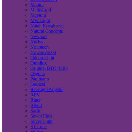
Mantra
MarksLojd
Maytoni
MW-Light
Natali Kovaltseva
Natural Concepts
Newport
Norlys
Novotech
Nowodvorski
Odeon Light
Omnilux
Original BTC (UK)
Osgona
Paulmann
Quoizel
Reccagni Angelo
REV
Ritter
Rivoli
Saffit
Seven Fires
Silver Light
ST Luce
Stilfort