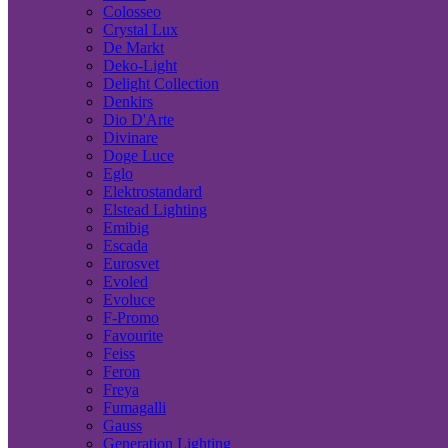
Colosseo
Crystal Lux
De Markt
Deko-Light
Delight Collection
Denkirs
Dio D'Arte
Divinare
Doge Luce
Eglo
Elektrostandard
Elstead Lighting
Emibig
Escada
Eurosvet
Evoled
Evoluce
F-Promo
Favourite
Feiss
Feron
Freya
Fumagalli
Gauss
Generation Lighting