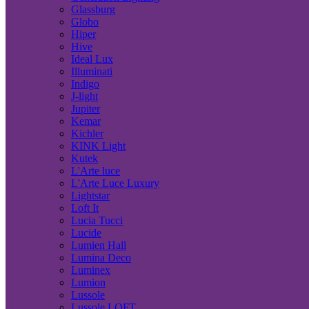
Glassburg
Globo
Hiper
Hive
Ideal Lux
Illuminati
Indigo
J-light
Jupiter
Kemar
Kichler
KINK Light
Kutek
L'Arte luce
L'Arte Luce Luxury
Lightstar
Loft It
Lucia Tucci
Lucide
Lumien Hall
Lumina Deco
Luminex
Lumion
Lussole
Lussole LOFT