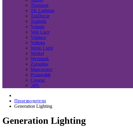
Thomson
TK Lighting
TopDecor
Toplight
Velante
Vele Luce
Vitaluce
Voltega
Wedo Light
Werkel
Wertmark
Zumaline
Максисвет
Розанофф
Сонекс
ЭРА
Производители
Generation Lighting
Generation Lighting