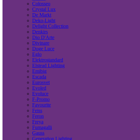
Colosseo
Crystal Lux
De Markt
Deko-Light
Delight Collection
Denkirs
Dio D'Arte
Divinare
Doge Luce
Eglo
Elektrostandard
Elstead Lighting
Emibig
Escada
Eurosvet
Evoled
Evoluce
F-Promo
Favourite
Feiss
Feron
Freya
Fumagalli
Gauss
Generation Lighting