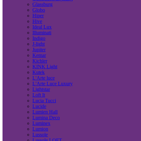
Glassburg
Globo
Hiper
Hive
Ideal Lux
Illuminati
Indigo
J-light
Jupiter
Kemar
Kichler
KINK Light
Kutek
L'Arte luce
L'Arte Luce Luxury
Lightstar
Loft It
Lucia Tucci
Lucide
Lumien Hall
Lumina Deco
Luminex
Lumion
Lussole
Lussole LOFT