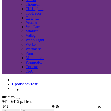
Thomson
TK Lighting
TopDecor
Toplight
Velante
Vele Luce
Vitaluce
Voltega
Wedo Light
Werkel
Wertmark
Zumaline
Максисвет
Розанофф
Сонекс
ЭРА
Производители
J-light
Фильтр
941
-
6415
р.
Цена
-
р.