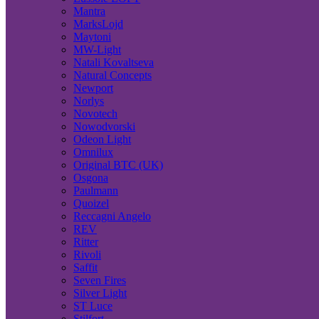
Mantra
MarksLojd
Maytoni
MW-Light
Natali Kovaltseva
Natural Concepts
Newport
Norlys
Novotech
Nowodvorski
Odeon Light
Omnilux
Original BTC (UK)
Osgona
Paulmann
Quoizel
Reccagni Angelo
REV
Ritter
Rivoli
Saffit
Seven Fires
Silver Light
ST Luce
Stilfort