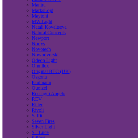
Mantra
MarksLojd
Maytoni
MW-Light
Natali Kovaltseva
Natural Concepts
Newport
Norlys
Novotech
Nowodvorski
Odeon Light
Omnilux
Original BTC (UK)
Osgona
Paulmann
Quoizel
Reccagni Angelo
REV
Ritter
Rivoli
Saffit
Seven Fires
Silver Light
ST Luce
Stilfort