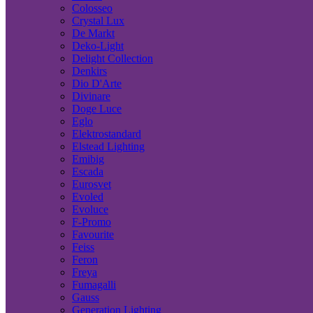
Colosseo
Crystal Lux
De Markt
Deko-Light
Delight Collection
Denkirs
Dio D'Arte
Divinare
Doge Luce
Eglo
Elektrostandard
Elstead Lighting
Emibig
Escada
Eurosvet
Evoled
Evoluce
F-Promo
Favourite
Feiss
Feron
Freya
Fumagalli
Gauss
Generation Lighting