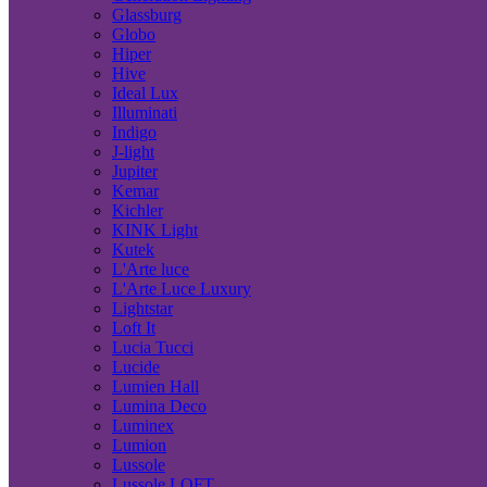
Glassburg
Globo
Hiper
Hive
Ideal Lux
Illuminati
Indigo
J-light
Jupiter
Kemar
Kichler
KINK Light
Kutek
L'Arte luce
L'Arte Luce Luxury
Lightstar
Loft It
Lucia Tucci
Lucide
Lumien Hall
Lumina Deco
Luminex
Lumion
Lussole
Lussole LOFT