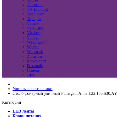
Thomson
TK Lighting
TopDecor
Toplight
Velante
Vele Luce
Vitaluce
Voltega
Wedo Light
Werkel
Wertmark
Zumaline
Максисвет
Розанофф
Сонекс
ЭРА
Уличные светильники
Столб фонарный уличный Fumagalli Anna E22.156.S30.A
Категории
LED ленты
Блоки питания