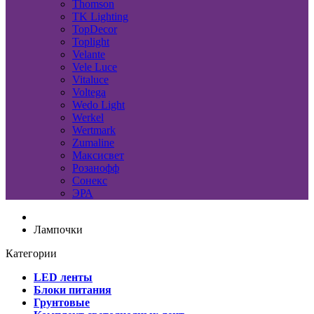
Thomson
TK Lighting
TopDecor
Toplight
Velante
Vele Luce
Vitaluce
Voltega
Wedo Light
Werkel
Wertmark
Zumaline
Максисвет
Розанофф
Сонекс
ЭРА
Лампочки
Категории
LED ленты
Блоки питания
Грунтовые