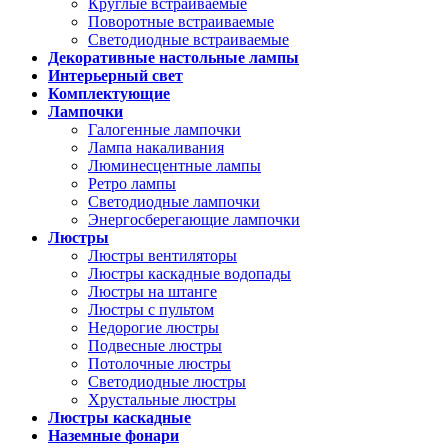
Круглые встраиваемые
Поворотные встраиваемые
Светодиодные встраиваемые
Декоративные настольные лампы
Интерьерный свет
Комплектующие
Лампочки
Галогенные лампочки
Лампа накаливания
Люминесцентные лампы
Ретро лампы
Светодиодные лампочки
Энергосберегающие лампочки
Люстры
Люстры вентиляторы
Люстры каскадные водопады
Люстры на штанге
Люстры с пультом
Недорогие люстры
Подвесные люстры
Потолочные люстры
Светодиодные люстры
Хрустальные люстры
Люстры каскадные
Наземные фонари