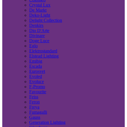
Crystal Lux
De Markt
Deko-Light
Delight Collection
Denkirs
Dio D'Arte
Divinare
Doge Luce
Eglo
Elektrostandard
Elstead Lighting
Emibig
Escada
Eurosvet
Evoled
Evoluce
F-Promo
Favourite
Feiss
Feron
Freya
Fumagalli
Gauss
Generation Lighting