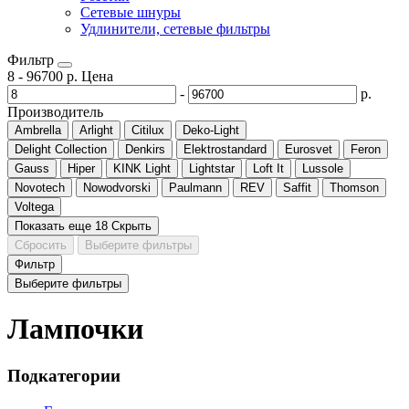
Сетевые шнуры
Удлинители, сетевые фильтры
Фильтр
8
-
96700
р.
Цена
-
р.
Производитель
Ambrella
Arlight
Citilux
Deko-Light
Delight Collection
Denkirs
Elektrostandard
Eurosvet
Feron
Gauss
Hiper
KINK Light
Lightstar
Loft It
Lussole
Novotech
Nowodvorski
Paulmann
REV
Saffit
Thomson
Voltega
Показать еще 18
Скрыть
Сбросить
Выберите фильтры
Фильтр
Выберите фильтры
Лампочки
Подкатегории