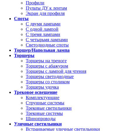
Профили
Пульты ДУ к лентам
Экран для профиля
Споты
С двумя лампами
С одной лампой
С тремя лампами
С четырьмя лампами
Светодиодные споты
Торшер/Напольная лампа
Торшеры
Торшеры на треноге
Торшеры с абажуром
Торшеры с лампой для чтения
Торшеры светодиодные
Торшеры со столиком
Торшеры удочка
Трековое освещение
Комплектующие
Струнные системы
Трековые светильники
Трековые системы
Шинопроводы
Уличные светильники
Встраиваемые уличные светильники