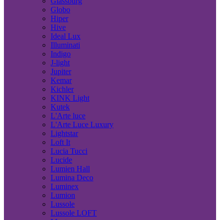
Glassburg
Globo
Hiper
Hive
Ideal Lux
Illuminati
Indigo
J-light
Jupiter
Kemar
Kichler
KINK Light
Kutek
L'Arte luce
L'Arte Luce Luxury
Lightstar
Loft It
Lucia Tucci
Lucide
Lumien Hall
Lumina Deco
Luminex
Lumion
Lussole
Lussole LOFT