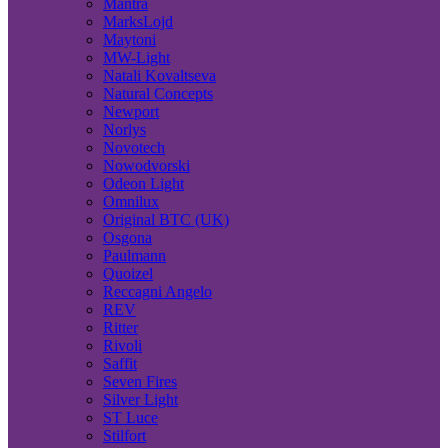
Mantra
MarksLojd
Maytoni
MW-Light
Natali Kovaltseva
Natural Concepts
Newport
Norlys
Novotech
Nowodvorski
Odeon Light
Omnilux
Original BTC (UK)
Osgona
Paulmann
Quoizel
Reccagni Angelo
REV
Ritter
Rivoli
Saffit
Seven Fires
Silver Light
ST Luce
Stilfort