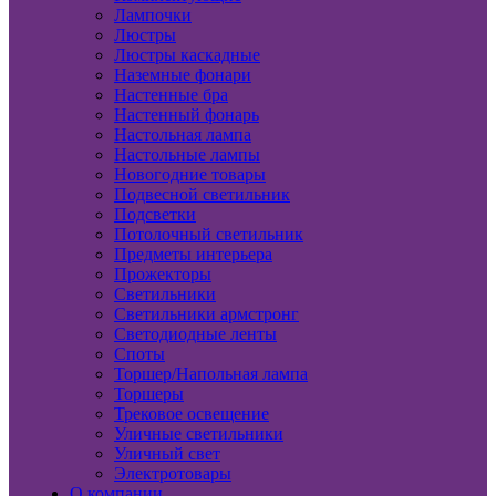
Лампочки
Люстры
Люстры каскадные
Наземные фонари
Настенные бра
Настенный фонарь
Настольная лампа
Настольные лампы
Новогодние товары
Подвесной светильник
Подсветки
Потолочный светильник
Предметы интерьера
Прожекторы
Светильники
Светильники армстронг
Светодиодные ленты
Споты
Торшер/Напольная лампа
Торшеры
Трековое освещение
Уличные светильники
Уличный свет
Электротовары
О компании