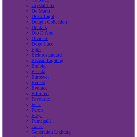
Crystal Lux
De Markt
Deko-Light
Delight Collection
Denkirs
Dio D'Arte
Divinare
Doge Luce
Eglo
Elektrostandard
Elstead Lighting
Emibig
Escada
Eurosvet
Evoled
Evoluce
F-Promo
Favourite
Feiss
Feron
Freya
Fumagalli
Gauss
Generation Lighting