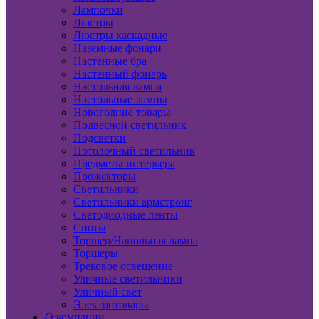
Лампочки
Люстры
Люстры каскадные
Наземные фонари
Настенные бра
Настенный фонарь
Настольная лампа
Настольные лампы
Новогодние товары
Подвесной светильник
Подсветки
Потолочный светильник
Предметы интерьера
Прожекторы
Светильники
Светильники армстронг
Светодиодные ленты
Споты
Торшер/Напольная лампа
Торшеры
Трековое освещение
Уличные светильники
Уличный свет
Электротовары
О компании