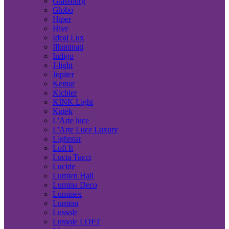
Glassburg
Globo
Hiper
Hive
Ideal Lux
Illuminati
Indigo
J-light
Jupiter
Kemar
Kichler
KINK Light
Kutek
L'Arte luce
L'Arte Luce Luxury
Lightstar
Loft It
Lucia Tucci
Lucide
Lumien Hall
Lumina Deco
Luminex
Lumion
Lussole
Lussole LOFT