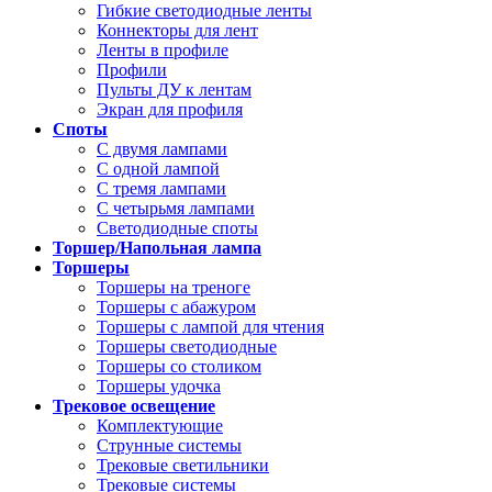
Гибкие светодиодные ленты
Коннекторы для лент
Ленты в профиле
Профили
Пульты ДУ к лентам
Экран для профиля
Споты
С двумя лампами
С одной лампой
С тремя лампами
С четырьмя лампами
Светодиодные споты
Торшер/Напольная лампа
Торшеры
Торшеры на треноге
Торшеры с абажуром
Торшеры с лампой для чтения
Торшеры светодиодные
Торшеры со столиком
Торшеры удочка
Трековое освещение
Комплектующие
Струнные системы
Трековые светильники
Трековые системы