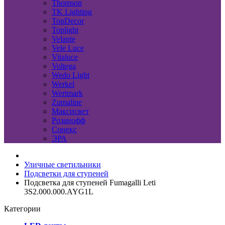
Thomson
TK Lighting
TopDecor
Toplight
Velante
Vele Luce
Vitaluce
Voltega
Wedo Light
Werkel
Wertmark
Zumaline
Максисвет
Розанофф
Сонекс
ЭРА
Уличные светильники
Подсветки для ступеней
Подсветка для ступеней Fumagalli Leti
3S2.000.000.AYG1L
Категории