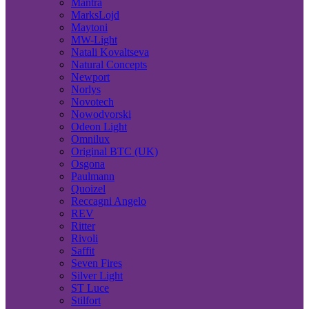
Mantra
MarksLojd
Maytoni
MW-Light
Natali Kovaltseva
Natural Concepts
Newport
Norlys
Novotech
Nowodvorski
Odeon Light
Omnilux
Original BTC (UK)
Osgona
Paulmann
Quoizel
Reccagni Angelo
REV
Ritter
Rivoli
Saffit
Seven Fires
Silver Light
ST Luce
Stilfort