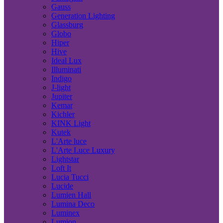
Gauss
Generation Lighting
Glassburg
Globo
Hiper
Hive
Ideal Lux
Illuminati
Indigo
J-light
Jupiter
Kemar
Kichler
KINK Light
Kutek
L'Arte luce
L'Arte Luce Luxury
Lightstar
Loft It
Lucia Tucci
Lucide
Lumien Hall
Lumina Deco
Luminex
Lumion