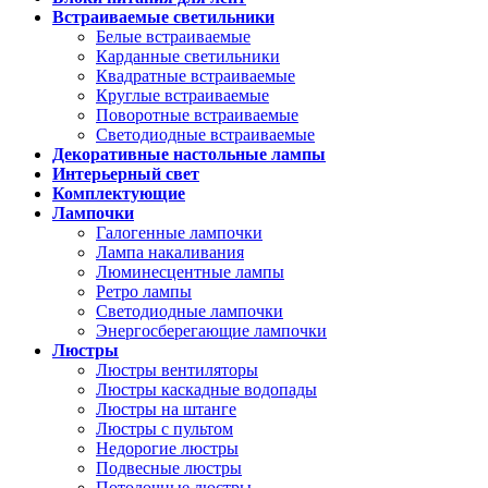
Встраиваемые светильники
Белые встраиваемые
Карданные светильники
Квадратные встраиваемые
Круглые встраиваемые
Поворотные встраиваемые
Светодиодные встраиваемые
Декоративные настольные лампы
Интерьерный свет
Комплектующие
Лампочки
Галогенные лампочки
Лампа накаливания
Люминесцентные лампы
Ретро лампы
Светодиодные лампочки
Энергосберегающие лампочки
Люстры
Люстры вентиляторы
Люстры каскадные водопады
Люстры на штанге
Люстры с пультом
Недорогие люстры
Подвесные люстры
Потолочные люстры