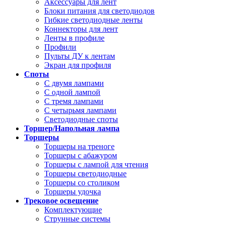
Аксессуары для лент
Блоки питания для светодиодов
Гибкие светодиодные ленты
Коннекторы для лент
Ленты в профиле
Профили
Пульты ДУ к лентам
Экран для профиля
Споты
С двумя лампами
С одной лампой
С тремя лампами
С четырьмя лампами
Светодиодные споты
Торшер/Напольная лампа
Торшеры
Торшеры на треноге
Торшеры с абажуром
Торшеры с лампой для чтения
Торшеры светодиодные
Торшеры со столиком
Торшеры удочка
Трековое освещение
Комплектующие
Струнные системы