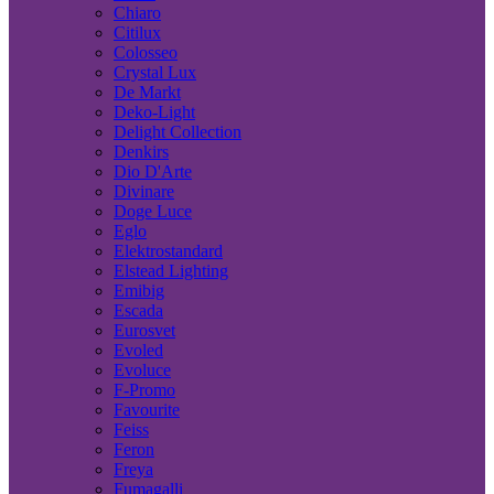
Chiaro
Citilux
Colosseo
Crystal Lux
De Markt
Deko-Light
Delight Collection
Denkirs
Dio D'Arte
Divinare
Doge Luce
Eglo
Elektrostandard
Elstead Lighting
Emibig
Escada
Eurosvet
Evoled
Evoluce
F-Promo
Favourite
Feiss
Feron
Freya
Fumagalli