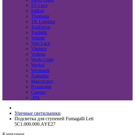
ST Luce
Stilfort
Thomson
TK Lighting
TopDecor
Toplight
Velante
Vele Luce
Vitaluce
Voltega
Wedo Light
Werkel
Wertmark
Zumaline
Максисвет
Розанофф
Сонекс
ЭРА
Уличные светильники
Подсветка для ступеней Fumagalli Leti
5C1.000.000.AYE27
Категории