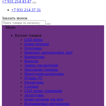
+7 931 214 43 47
+7 931 214 37 31
Заказать звонок
Меню
Каталог товаров
LED ленты
Блоки питания
Грунтовые
Комплект светодиодных лент
Коннекторы
Консоли
Лампы для растений
Напольные торшеры
Новогодняя распродажа
Пульты ДУ
Распродажа
Садовые
LED ленты, освещение
Аксессуары
Блоки питания для лент
Встраиваемые светильники