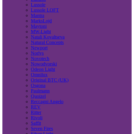
Lussole
Lussole LOFT
Mantra
MarksLojd
Maytoni
MW-Light
Natali Kovaltseva
Natural Concepts
Newport
Norlys
Novotech
Nowodvorski
Odeon Light
Omnilux
Original BTC (UK)
Osgona
Paulmann
Quoizel
Reccagni Angelo
REV
Ritter
Rivoli
Saffit
Seven Fires
Silver Light