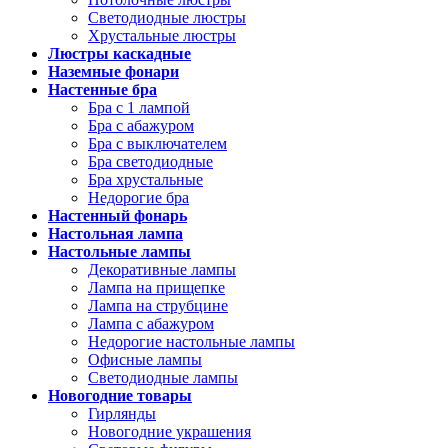
Светодиодные люстры
Хрустальные люстры
Люстры каскадные
Наземные фонари
Настенные бра
Бра с 1 лампой
Бра с абажуром
Бра с выключателем
Бра светодиодные
Бра хрустальные
Недорогие бра
Настенный фонарь
Настольная лампа
Настольные лампы
Декоративные лампы
Лампа на прищепке
Лампа на струбцине
Лампа с абажуром
Недорогие настольные лампы
Офисные лампы
Светодиодные лампы
Новогодние товары
Гирлянды
Новогодние украшения