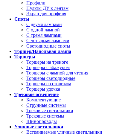
Профили
Пульты ДУ к лентам
Экран для профиля
Споты
С двумя лампами
С одной лампой
С тремя лампами
С четырьмя лампами
Светодиодные споты
Торшер/Напольная лампа
Торшеры
Торшеры на треноге
Торшеры с абажуром
Торшеры с лампой для чтения
Торшеры светодиодные
Торшеры со столиком
Торшеры удочка
Трековое освещение
Комплектующие
Струнные системы
Трековые светильники
Трековые системы
Шинопроводы
Уличные светильники
Встраиваемые уличные светильники