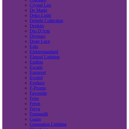
Crystal Lux
De Markt
Deko-Light
Delight Collection
Denkirs
Dio D'Arte
Divinare
Doge Luce
Eglo
Elektrostandard
Elstead Lighting
Emibig
Escada
Eurosvet
Evoled
Evoluce
F-Promo
Favourite
Feiss
Feron
Freya
Fumagalli
Gauss
Generation Lighting