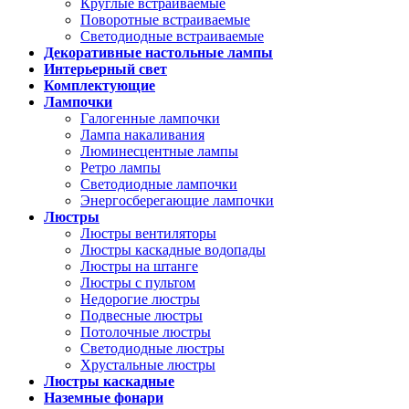
Круглые встраиваемые
Поворотные встраиваемые
Светодиодные встраиваемые
Декоративные настольные лампы
Интерьерный свет
Комплектующие
Лампочки
Галогенные лампочки
Лампа накаливания
Люминесцентные лампы
Ретро лампы
Светодиодные лампочки
Энергосберегающие лампочки
Люстры
Люстры вентиляторы
Люстры каскадные водопады
Люстры на штанге
Люстры с пультом
Недорогие люстры
Подвесные люстры
Потолочные люстры
Светодиодные люстры
Хрустальные люстры
Люстры каскадные
Наземные фонари