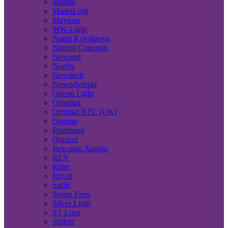
Mantra
MarksLojd
Maytoni
MW-Light
Natali Kovaltseva
Natural Concepts
Newport
Norlys
Novotech
Nowodvorski
Odeon Light
Omnilux
Original BTC (UK)
Osgona
Paulmann
Quoizel
Reccagni Angelo
REV
Ritter
Rivoli
Saffit
Seven Fires
Silver Light
ST Luce
Stilfort