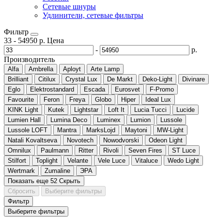
Сетевые шнуры
Удлинители, сетевые фильтры
Фильтр
33
-
54950
р.
Цена
-
р.
Производитель
Alfa
Ambrella
Aployt
Arte Lamp
Brilliant
Citilux
Crystal Lux
De Markt
Deko-Light
Divinare
Eglo
Elektrostandard
Escada
Eurosvet
F-Promo
Favourite
Feron
Freya
Globo
Hiper
Ideal Lux
KINK Light
Kutek
Lightstar
Loft It
Lucia Tucci
Lucide
Lumien Hall
Lumina Deco
Luminex
Lumion
Lussole
Lussole LOFT
Mantra
MarksLojd
Maytoni
MW-Light
Natali Kovaltseva
Novotech
Nowodvorski
Odeon Light
Omnilux
Paulmann
Ritter
Rivoli
Seven Fires
ST Luce
Stilfort
Toplight
Velante
Vele Luce
Vitaluce
Wedo Light
Wertmark
Zumaline
ЭРА
Показать еще 52
Скрыть
Сбросить
Выберите фильтры
Фильтр
Выберите фильтры