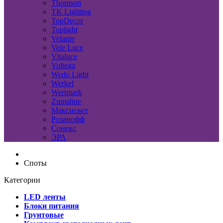
Thomson
TK Lighting
TopDecor
Toplight
Velante
Vele Luce
Vitaluce
Voltega
Wedo Light
Werkel
Wertmark
Zumaline
Максисвет
Розанофф
Сонекс
ЭРА
Споты
Категории
LED ленты
Блоки питания
Грунтовые