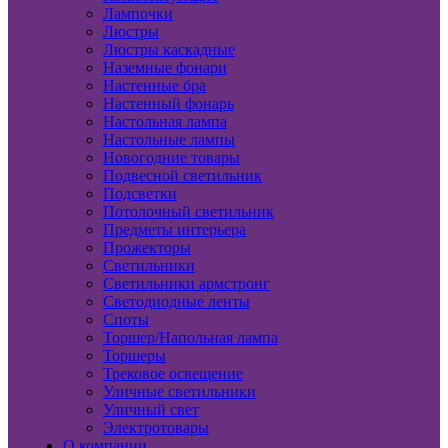
Лампочки
Люстры
Люстры каскадные
Наземные фонари
Настенные бра
Настенный фонарь
Настольная лампа
Настольные лампы
Новогодние товары
Подвесной светильник
Подсветки
Потолочный светильник
Предметы интерьера
Прожекторы
Светильники
Светильники армстронг
Светодиодные ленты
Споты
Торшер/Напольная лампа
Торшеры
Трековое освещение
Уличные светильники
Уличный свет
Электротовары
О компании