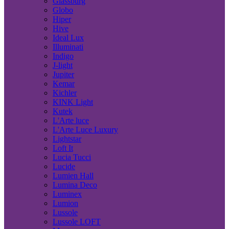
Glassburg
Globo
Hiper
Hive
Ideal Lux
Illuminati
Indigo
J-light
Jupiter
Kemar
Kichler
KINK Light
Kutek
L'Arte luce
L'Arte Luce Luxury
Lightstar
Loft It
Lucia Tucci
Lucide
Lumien Hall
Lumina Deco
Luminex
Lumion
Lussole
Lussole LOFT