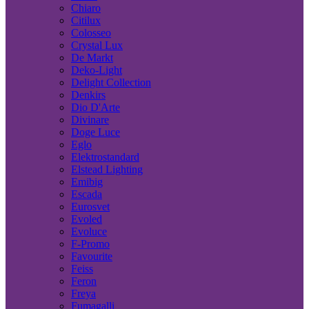
Chiaro
Citilux
Colosseo
Crystal Lux
De Markt
Deko-Light
Delight Collection
Denkirs
Dio D'Arte
Divinare
Doge Luce
Eglo
Elektrostandard
Elstead Lighting
Emibig
Escada
Eurosvet
Evoled
Evoluce
F-Promo
Favourite
Feiss
Feron
Freya
Fumagalli