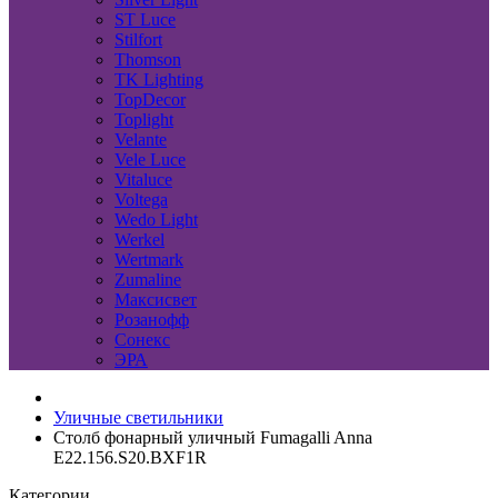
ST Luce
Stilfort
Thomson
TK Lighting
TopDecor
Toplight
Velante
Vele Luce
Vitaluce
Voltega
Wedo Light
Werkel
Wertmark
Zumaline
Максисвет
Розанофф
Сонекс
ЭРА
Уличные светильники
Столб фонарный уличный Fumagalli Anna
E22.156.S20.BXF1R
Категории