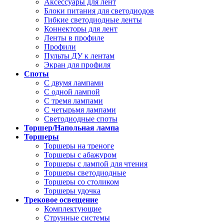
Аксессуары для лент
Блоки питания для светодиодов
Гибкие светодиодные ленты
Коннекторы для лент
Ленты в профиле
Профили
Пульты ДУ к лентам
Экран для профиля
Споты
С двумя лампами
С одной лампой
С тремя лампами
С четырьмя лампами
Светодиодные споты
Торшер/Напольная лампа
Торшеры
Торшеры на треноге
Торшеры с абажуром
Торшеры с лампой для чтения
Торшеры светодиодные
Торшеры со столиком
Торшеры удочка
Трековое освещение
Комплектующие
Струнные системы