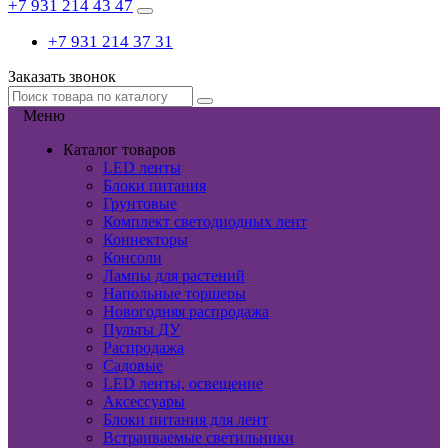
+7 931 214 43 47
+7 931 214 37 31
Заказать звонок
Меню
Каталог товаров
LED ленты
Блоки питания
Грунтовые
Комплект светодиодных лент
Коннекторы
Консоли
Лампы для растений
Напольные торшеры
Новогодняя распродажа
Пульты ДУ
Распродажа
Садовые
LED ленты, освещение
Аксессуары
Блоки питания для лент
Встраиваемые светильники