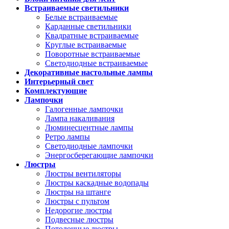
Встраиваемые светильники
Белые встраиваемые
Карданные светильники
Квадратные встраиваемые
Круглые встраиваемые
Поворотные встраиваемые
Светодиодные встраиваемые
Декоративные настольные лампы
Интерьерный свет
Комплектующие
Лампочки
Галогенные лампочки
Лампа накаливания
Люминесцентные лампы
Ретро лампы
Светодиодные лампочки
Энергосберегающие лампочки
Люстры
Люстры вентиляторы
Люстры каскадные водопады
Люстры на штанге
Люстры с пультом
Недорогие люстры
Подвесные люстры
Потолочные люстры