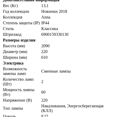
Вес (Кг)
13,1
Год коллекции
Новинки 2018
Коллекция
Anna
Степень защиты (IP)
IP44
Стиль
Классика
Штрихкод
6900159330130
Размеры изделия
Высота (мм)
2090
Диаметр (мм)
220
Ширина (мм)
610
Электрика
Возможность
Сменные лампы
замены ламп
Количество ламп
2
(Шт)
Мощность лампы
60
(Вт)
Напряжение (В)
220
Накаливания, Энергосберегающая
Тип лампы
(КЛЛ)
Цоколь
E27