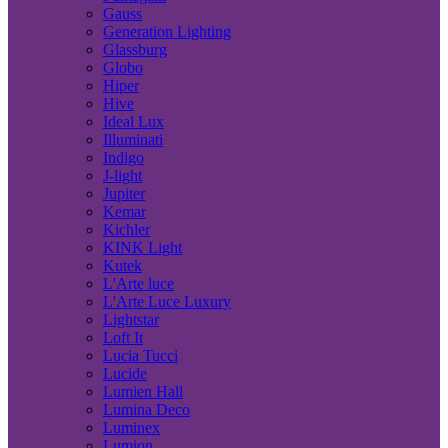
Gauss
Generation Lighting
Glassburg
Globo
Hiper
Hive
Ideal Lux
Illuminati
Indigo
J-light
Jupiter
Kemar
Kichler
KINK Light
Kutek
L'Arte luce
L'Arte Luce Luxury
Lightstar
Loft It
Lucia Tucci
Lucide
Lumien Hall
Lumina Deco
Luminex
Lumion