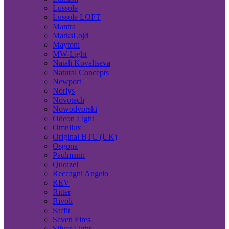
Lussole
Lussole LOFT
Mantra
MarksLojd
Maytoni
MW-Light
Natali Kovaltseva
Natural Concepts
Newport
Norlys
Novotech
Nowodvorski
Odeon Light
Omnilux
Original BTC (UK)
Osgona
Paulmann
Quoizel
Reccagni Angelo
REV
Ritter
Rivoli
Saffit
Seven Fires
Silver Light