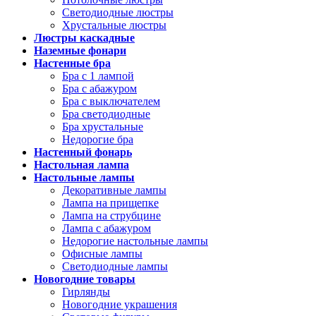
Светодиодные люстры
Хрустальные люстры
Люстры каскадные
Наземные фонари
Настенные бра
Бра с 1 лампой
Бра с абажуром
Бра с выключателем
Бра светодиодные
Бра хрустальные
Недорогие бра
Настенный фонарь
Настольная лампа
Настольные лампы
Декоративные лампы
Лампа на прищепке
Лампа на струбцине
Лампа с абажуром
Недорогие настольные лампы
Офисные лампы
Светодиодные лампы
Новогодние товары
Гирлянды
Новогодние украшения