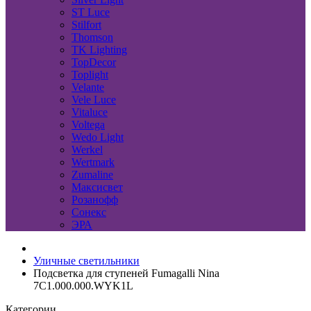
ST Luce
Stilfort
Thomson
TK Lighting
TopDecor
Toplight
Velante
Vele Luce
Vitaluce
Voltega
Wedo Light
Werkel
Wertmark
Zumaline
Максисвет
Розанофф
Сонекс
ЭРА
Уличные светильники
Подсветка для ступеней Fumagalli Nina
7C1.000.000.WYK1L
Категории