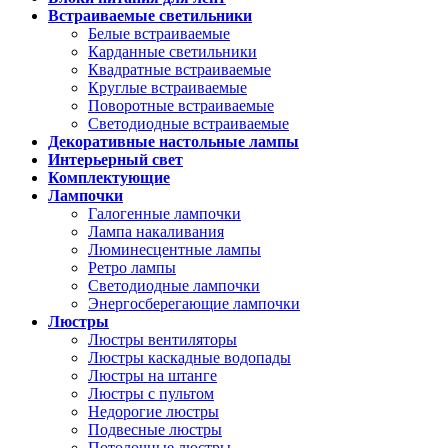
Встраиваемые светильники
Белые встраиваемые
Карданные светильники
Квадратные встраиваемые
Круглые встраиваемые
Поворотные встраиваемые
Светодиодные встраиваемые
Декоративные настольные лампы
Интерьерный свет
Комплектующие
Лампочки
Галогенные лампочки
Лампа накаливания
Люминесцентные лампы
Ретро лампы
Светодиодные лампочки
Энергосберегающие лампочки
Люстры
Люстры вентиляторы
Люстры каскадные водопады
Люстры на штанге
Люстры с пультом
Недорогие люстры
Подвесные люстры
Потолочные люстры