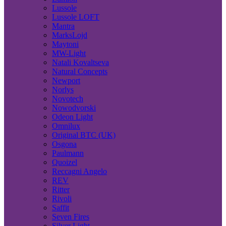
Lussole
Lussole LOFT
Mantra
MarksLojd
Maytoni
MW-Light
Natali Kovaltseva
Natural Concepts
Newport
Norlys
Novotech
Nowodvorski
Odeon Light
Omnilux
Original BTC (UK)
Osgona
Paulmann
Quoizel
Reccagni Angelo
REV
Ritter
Rivoli
Saffit
Seven Fires
Silver Light