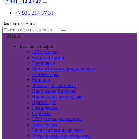
+7 931 214 43 47
+7 931 214 37 31
Заказать звонок
Меню
Каталог товаров
LED ленты
Блоки питания
Грунтовые
Комплект светодиодных лент
Коннекторы
Консоли
Лампы для растений
Напольные торшеры
Новогодняя распродажа
Пульты ДУ
Распродажа
Садовые
LED ленты, освещение
Аксессуары
Блоки питания для лент
Встраиваемые светильники