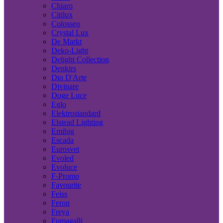
Chiaro
Citilux
Colosseo
Crystal Lux
De Markt
Deko-Light
Delight Collection
Denkirs
Dio D'Arte
Divinare
Doge Luce
Eglo
Elektrostandard
Elstead Lighting
Emibig
Escada
Eurosvet
Evoled
Evoluce
F-Promo
Favourite
Feiss
Feron
Freya
Fumagalli