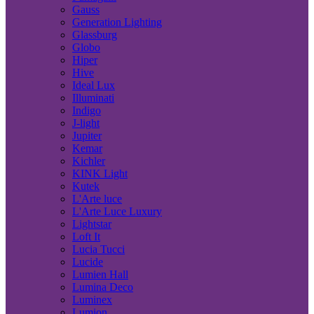
Gauss
Generation Lighting
Glassburg
Globo
Hiper
Hive
Ideal Lux
Illuminati
Indigo
J-light
Jupiter
Kemar
Kichler
KINK Light
Kutek
L'Arte luce
L'Arte Luce Luxury
Lightstar
Loft It
Lucia Tucci
Lucide
Lumien Hall
Lumina Deco
Luminex
Lumion