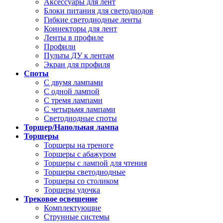
Аксессуары для лент
Блоки питания для светодиодов
Гибкие светодиодные ленты
Коннекторы для лент
Ленты в профиле
Профили
Пульты ДУ к лентам
Экран для профиля
Споты
С двумя лампами
С одной лампой
С тремя лампами
С четырьмя лампами
Светодиодные споты
Торшер/Напольная лампа
Торшеры
Торшеры на треноге
Торшеры с абажуром
Торшеры с лампой для чтения
Торшеры светодиодные
Торшеры со столиком
Торшеры удочка
Трековое освещение
Комплектующие
Струнные системы