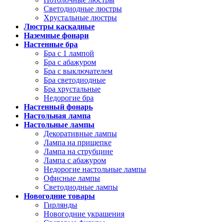
Светодиодные люстры
Хрустальные люстры
Люстры каскадные
Наземные фонари
Настенные бра
Бра с 1 лампой
Бра с абажуром
Бра с выключателем
Бра светодиодные
Бра хрустальные
Недорогие бра
Настенный фонарь
Настольная лампа
Настольные лампы
Декоративные лампы
Лампа на прищепке
Лампа на струбцине
Лампа с абажуром
Недорогие настольные лампы
Офисные лампы
Светодиодные лампы
Новогодние товары
Гирлянды
Новогодние украшения