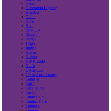
Gauss
Generation Lighting
Glassburg
Globo
Hiper
Hive
Ideal Lux
Illuminati
Indigo
J-light
Jupiter
Kemar
Kichler
KINK Light
Kutek
L'Arte luce
L'Arte Luce Luxury
Lightstar
Loft It
Lucia Tucci
Lucide
Lumien Hall
Lumina Deco
Luminex
Lumion