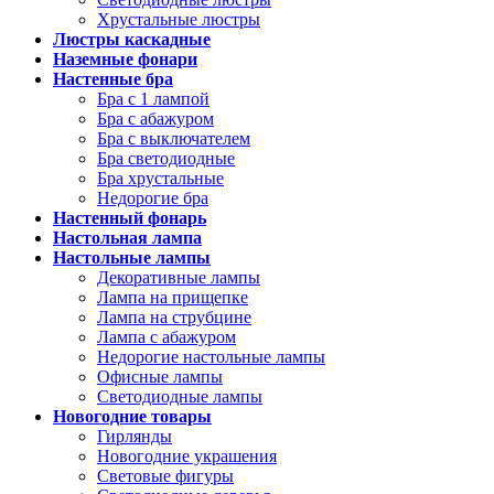
Хрустальные люстры
Люстры каскадные
Наземные фонари
Настенные бра
Бра с 1 лампой
Бра с абажуром
Бра с выключателем
Бра светодиодные
Бра хрустальные
Недорогие бра
Настенный фонарь
Настольная лампа
Настольные лампы
Декоративные лампы
Лампа на прищепке
Лампа на струбцине
Лампа с абажуром
Недорогие настольные лампы
Офисные лампы
Светодиодные лампы
Новогодние товары
Гирлянды
Новогодние украшения
Световые фигуры