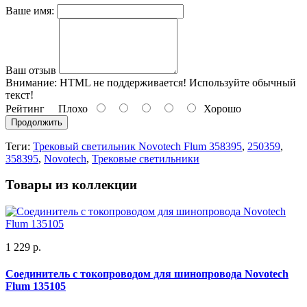
Ваше имя:
Ваш отзыв
Внимание:
HTML не поддерживается! Используйте обычный
текст!
Рейтинг
Плохо
Хорошо
Продолжить
Теги:
Трековый светильник Novotech Flum 358395
,
250359
,
358395
,
Novotech
,
Трековые светильники
Товары из коллекции
1 229 р.
Соединитель с токопроводом для шинопровода Novotech
Flum 135105