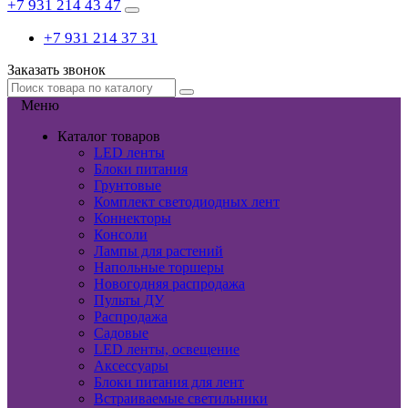
+7 931 214 43 47
+7 931 214 37 31
Заказать звонок
Меню
Каталог товаров
LED ленты
Блоки питания
Грунтовые
Комплект светодиодных лент
Коннекторы
Консоли
Лампы для растений
Напольные торшеры
Новогодняя распродажа
Пульты ДУ
Распродажа
Садовые
LED ленты, освещение
Аксессуары
Блоки питания для лент
Встраиваемые светильники