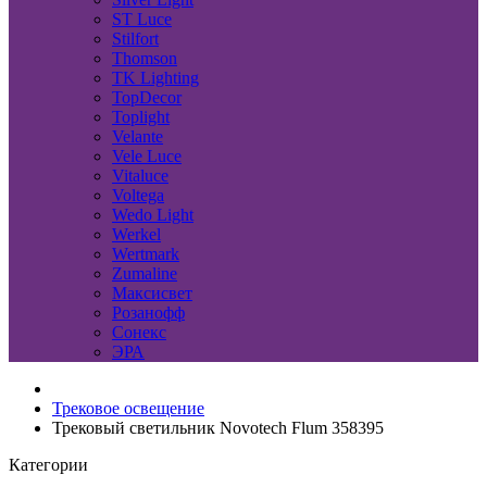
ST Luce
Stilfort
Thomson
TK Lighting
TopDecor
Toplight
Velante
Vele Luce
Vitaluce
Voltega
Wedo Light
Werkel
Wertmark
Zumaline
Максисвет
Розанофф
Сонекс
ЭРА
Трековое освещение
Трековый светильник Novotech Flum 358395
Категории