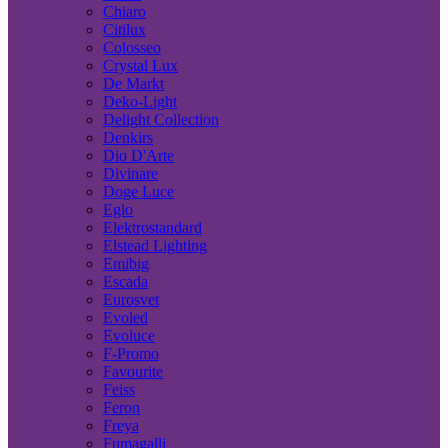
Chiaro
Citilux
Colosseo
Crystal Lux
De Markt
Deko-Light
Delight Collection
Denkirs
Dio D'Arte
Divinare
Doge Luce
Eglo
Elektrostandard
Elstead Lighting
Emibig
Escada
Eurosvet
Evoled
Evoluce
F-Promo
Favourite
Feiss
Feron
Freya
Fumagalli