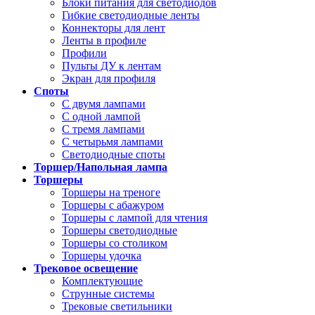
Блоки питания для светодиодов
Гибкие светодиодные ленты
Коннекторы для лент
Ленты в профиле
Профили
Пульты ДУ к лентам
Экран для профиля
Споты
С двумя лампами
С одной лампой
С тремя лампами
С четырьмя лампами
Светодиодные споты
Торшер/Напольная лампа
Торшеры
Торшеры на треноге
Торшеры с абажуром
Торшеры с лампой для чтения
Торшеры светодиодные
Торшеры со столиком
Торшеры удочка
Трековое освещение
Комплектующие
Струнные системы
Трековые светильники