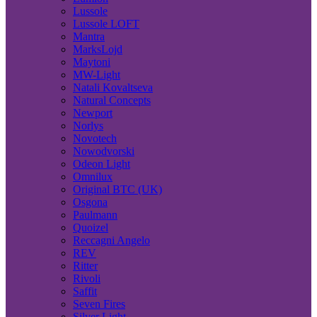
Lussole
Lussole LOFT
Mantra
MarksLojd
Maytoni
MW-Light
Natali Kovaltseva
Natural Concepts
Newport
Norlys
Novotech
Nowodvorski
Odeon Light
Omnilux
Original BTC (UK)
Osgona
Paulmann
Quoizel
Reccagni Angelo
REV
Ritter
Rivoli
Saffit
Seven Fires
Silver Light