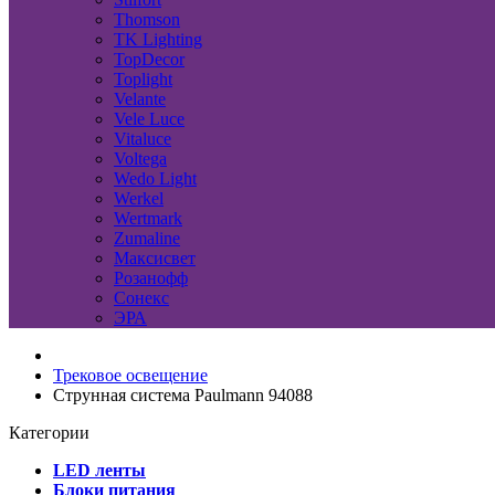
Thomson
TK Lighting
TopDecor
Toplight
Velante
Vele Luce
Vitaluce
Voltega
Wedo Light
Werkel
Wertmark
Zumaline
Максисвет
Розанофф
Сонекс
ЭРА
Трековое освещение
Струнная система Paulmann 94088
Категории
LED ленты
Блоки питания