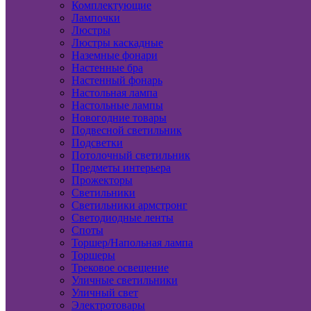
Комплектующие
Лампочки
Люстры
Люстры каскадные
Наземные фонари
Настенные бра
Настенный фонарь
Настольная лампа
Настольные лампы
Новогодние товары
Подвесной светильник
Подсветки
Потолочный светильник
Предметы интерьера
Прожекторы
Светильники
Светильники армстронг
Светодиодные ленты
Споты
Торшер/Напольная лампа
Торшеры
Трековое освещение
Уличные светильники
Уличный свет
Электротовары