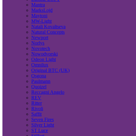
Mantra
MarksLojd
Maytoni
MW-Light
Natali Kovaltseva
Natural Concepts
Newport
Norlys
Novotech
Nowodvorski
Odeon Light
Omnilux
Original BTC (UK)
Osgona
Paulmann
Quoizel
Reccagni Angelo
REV
Ritter
Rivoli
Saffit
Seven Fires
Silver Light
ST Luce
Stilfort