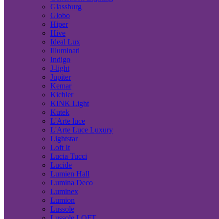
Glassburg
Globo
Hiper
Hive
Ideal Lux
Illuminati
Indigo
J-light
Jupiter
Kemar
Kichler
KINK Light
Kutek
L'Arte luce
L'Arte Luce Luxury
Lightstar
Loft It
Lucia Tucci
Lucide
Lumien Hall
Lumina Deco
Luminex
Lumion
Lussole
Lussole LOFT