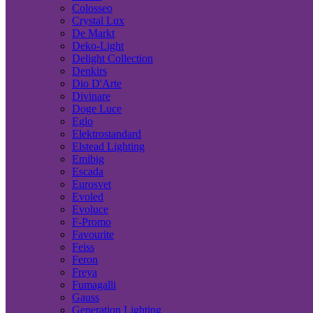
Colosseo
Crystal Lux
De Markt
Deko-Light
Delight Collection
Denkirs
Dio D'Arte
Divinare
Doge Luce
Eglo
Elektrostandard
Elstead Lighting
Emibig
Escada
Eurosvet
Evoled
Evoluce
F-Promo
Favourite
Feiss
Feron
Freya
Fumagalli
Gauss
Generation Lighting