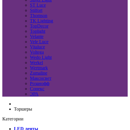
ST Luce
Stilfort
Thomson
TK Lighting
TopDecor
Toplight
Velante
Vele Luce
Vitaluce
Voltega
Wedo Light
Werkel
Wertmark
Zumaline
Максисвет
Розанофф
Сонекс
ЭРА
Торшеры
Категории
LED ленты