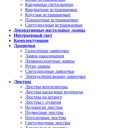
Карданные светильники
Квадратные встраиваемые
Круглые встраиваемые
Поворотные встраиваемые
Светодиодные встраиваемые
Декоративные настольные лампы
Интерьерный свет
Комплектующие
Лампочки
Галогенные лампочки
Лампа накаливания
Люминесцентные лампы
Ретро лампы
Светодиодные лампочки
Энергосберегающие лампочки
Люстры
Люстры вентиляторы
Люстры каскадные водопады
Люстры на штанге
Люстры с пультом
Недорогие люстры
Подвесные люстры
Потолочные люстры
Светодиодные люстры
Хрустальные люстры