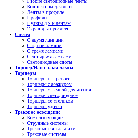
Гибкие светодиодные ленты
Коннекторы для лент
Ленты в профиле
Профили
Пульты ДУ к лентам
Экран для профиля
Споты
С двумя лампами
С одной лампой
С тремя лампами
С четырьмя лампами
Светодиодные споты
Торшер/Напольная лампа
Торшеры
Торшеры на треноге
Торшеры с абажуром
Торшеры с лампой для чтения
Торшеры светодиодные
Торшеры со столиком
Торшеры удочка
Трековое освещение
Комплектующие
Струнные системы
Трековые светильники
Трековые системы