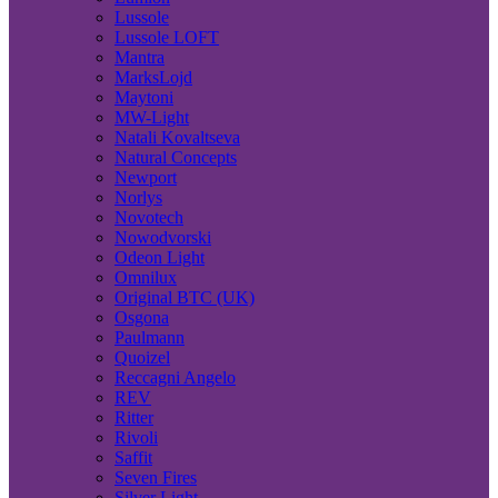
Lussole
Lussole LOFT
Mantra
MarksLojd
Maytoni
MW-Light
Natali Kovaltseva
Natural Concepts
Newport
Norlys
Novotech
Nowodvorski
Odeon Light
Omnilux
Original BTC (UK)
Osgona
Paulmann
Quoizel
Reccagni Angelo
REV
Ritter
Rivoli
Saffit
Seven Fires
Silver Light