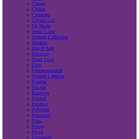
Chiaro
Citilux
Colosseo
Crystal Lux
De Markt
Deko-Light
Delight Collection
Denkirs
Dio D'Arte
Divinare
Doge Luce
Eglo
Elektrostandard
Elstead Lighting
Emibig
Escada
Eurosvet
Evoled
Evoluce
F-Promo
Favourite
Feiss
Feron
Freya
Fumagalli