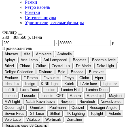
Рамки
Ретро кабель
Розетки
Сетевые шнуры
Удлинители, сетевые фильтры
Фильтр
230
-
308560
р.
Цена
-
р.
Производитель
Abrasax
Alfa
Ambiente
Ambrella
Aployt
Arte Lamp
Arti Lampadari
Bogates
Bohemia Ivele
Brizzi
Chiaro
Citilux
Crystal Lux
De Markt
Deko-Light
Delight Collection
Divinare
Eglo
Escada
Eurosvet
Evoluce
F-Promo
Favourite
Freya
Globo
Hiper
Ideal Lux
Indigo
KINK Light
Kutek
L'Arte luce
Lightstar
Loft It
Lucia Tucci
Lucide
Lumien Hall
Lumina Deco
Lumion
Lussole
Lussole LOFT
Mantra
MarksLojd
Maytoni
MW-Light
Natali Kovaltseva
Newport
Novotech
Nowodvorski
Odeon Light
Omnilux
Paulmann
Quoizel
Reccagni Angelo
Seven Fires
ST Luce
Stilfort
TK Lighting
Toplight
Velante
Vele Luce
Vitaluce
Wertmark
Zumaline
Показать еще 59
Скрыть