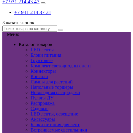
+7 931 214 43 47
+7 931 214 37 31
Заказать звонок
Меню
Каталог товаров
LED ленты
Блоки питания
Грунтовые
Комплект светодиодных лент
Коннекторы
Консоли
Лампы для растений
Напольные торшеры
Новогодняя распродажа
Пульты ДУ
Распродажа
Садовые
LED ленты, освещение
Аксессуары
Блоки питания для лент
Встраиваемые светильники