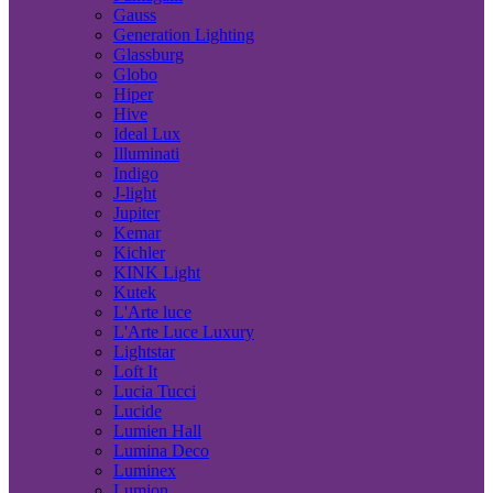
Gauss
Generation Lighting
Glassburg
Globo
Hiper
Hive
Ideal Lux
Illuminati
Indigo
J-light
Jupiter
Kemar
Kichler
KINK Light
Kutek
L'Arte luce
L'Arte Luce Luxury
Lightstar
Loft It
Lucia Tucci
Lucide
Lumien Hall
Lumina Deco
Luminex
Lumion