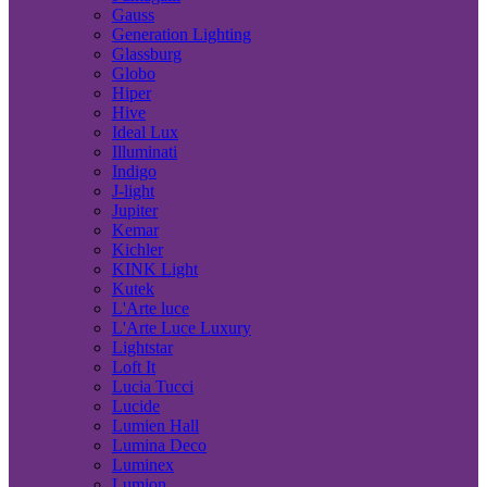
Gauss
Generation Lighting
Glassburg
Globo
Hiper
Hive
Ideal Lux
Illuminati
Indigo
J-light
Jupiter
Kemar
Kichler
KINK Light
Kutek
L'Arte luce
L'Arte Luce Luxury
Lightstar
Loft It
Lucia Tucci
Lucide
Lumien Hall
Lumina Deco
Luminex
Lumion