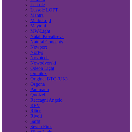
Lussole
Lussole LOFT
Mantra
MarksLojd
Maytoni
MW-Light
Natali Kovaltseva
Natural Concepts
Newport
Norlys
Novotech
Nowodvorski
Odeon Light
Omnilux
Original BTC (UK)
Osgona
Paulmann
Quoizel
Reccagni Angelo
REV
Ritter
Rivoli
Saffit
Seven Fires
Silver Light