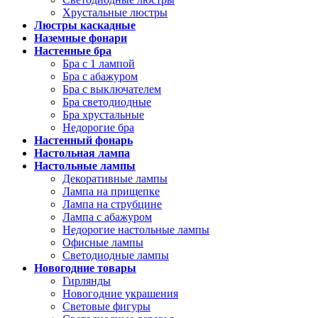
Хрустальные люстры
Люстры каскадные
Наземные фонари
Настенные бра
Бра с 1 лампой
Бра с абажуром
Бра с выключателем
Бра светодиодные
Бра хрустальные
Недорогие бра
Настенный фонарь
Настольная лампа
Настольные лампы
Декоративные лампы
Лампа на прищепке
Лампа на струбцине
Лампа с абажуром
Недорогие настольные лампы
Офисные лампы
Светодиодные лампы
Новогодние товары
Гирлянды
Новогодние украшения
Световые фигуры