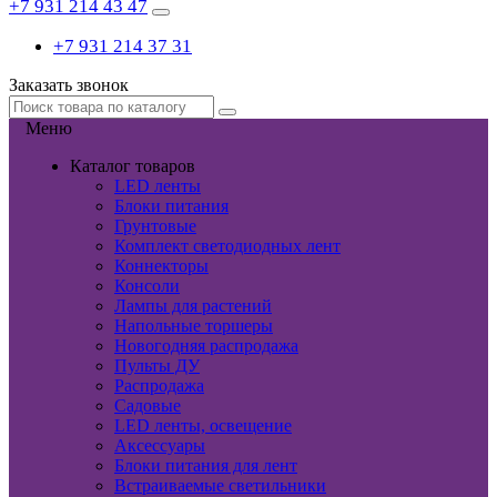
+7 931 214 43 47
+7 931 214 37 31
Заказать звонок
Меню
Каталог товаров
LED ленты
Блоки питания
Грунтовые
Комплект светодиодных лент
Коннекторы
Консоли
Лампы для растений
Напольные торшеры
Новогодняя распродажа
Пульты ДУ
Распродажа
Садовые
LED ленты, освещение
Аксессуары
Блоки питания для лент
Встраиваемые светильники