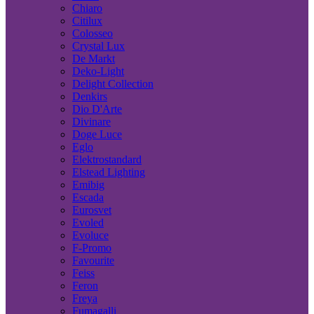
Chiaro
Citilux
Colosseo
Crystal Lux
De Markt
Deko-Light
Delight Collection
Denkirs
Dio D'Arte
Divinare
Doge Luce
Eglo
Elektrostandard
Elstead Lighting
Emibig
Escada
Eurosvet
Evoled
Evoluce
F-Promo
Favourite
Feiss
Feron
Freya
Fumagalli