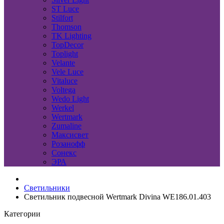
ST Luce
Stilfort
Thomson
TK Lighting
TopDecor
Toplight
Velante
Vele Luce
Vitaluce
Voltega
Wedo Light
Werkel
Wertmark
Zumaline
Максисвет
Розанофф
Сонекс
ЭРА
Светильники
Светильник подвесной Wertmark Divina WE186.01.403
Категории