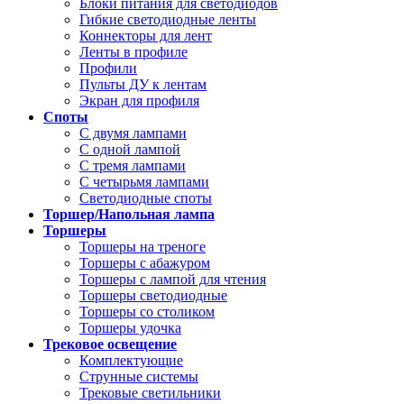
Блоки питания для светодиодов
Гибкие светодиодные ленты
Коннекторы для лент
Ленты в профиле
Профили
Пульты ДУ к лентам
Экран для профиля
Споты
С двумя лампами
С одной лампой
С тремя лампами
С четырьмя лампами
Светодиодные споты
Торшер/Напольная лампа
Торшеры
Торшеры на треноге
Торшеры с абажуром
Торшеры с лампой для чтения
Торшеры светодиодные
Торшеры со столиком
Торшеры удочка
Трековое освещение
Комплектующие
Струнные системы
Трековые светильники