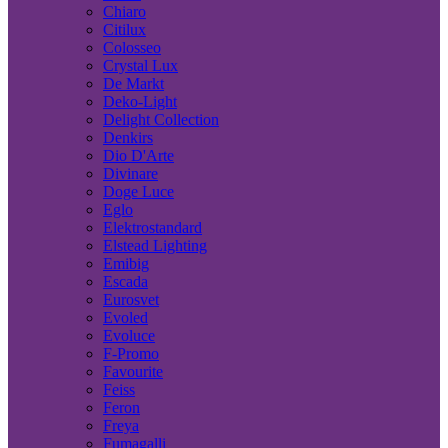
Chiaro
Citilux
Colosseo
Crystal Lux
De Markt
Deko-Light
Delight Collection
Denkirs
Dio D'Arte
Divinare
Doge Luce
Eglo
Elektrostandard
Elstead Lighting
Emibig
Escada
Eurosvet
Evoled
Evoluce
F-Promo
Favourite
Feiss
Feron
Freya
Fumagalli