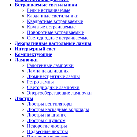
Встраиваемые светильники
Белые встраиваемые
Карданные светильники
Квадратные встраиваемые
Круглые встраиваемые
Поворотные встраиваемые
Светодиодные встраиваемые
Декоративные настольные лампы
Интерьерный свет
Комплектующие
Лампочки
Галогенные лампочки
Лампа накаливания
Люминесцентные лампы
Ретро лампы
Светодиодные лампочки
Энергосберегающие лампочки
Люстры
Люстры вентиляторы
Люстры каскадные водопады
Люстры на штанге
Люстры с пультом
Недорогие люстры
Подвесные люстры
Потолочные люстры