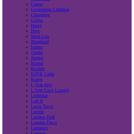
Gauss
Generation Lighting
Glassburg
Globo
Hiper
Hive
Ideal Lux
Illuminati
Indigo
J-light
Jupiter
Kemar
Kichler
KINK Light
Kutek
L'Arte luce
L'Arte Luce Luxury
Lightstar
Loft It
Lucia Tucci
Lucide
Lumien Hall
Lumina Deco
Luminex
Lumion