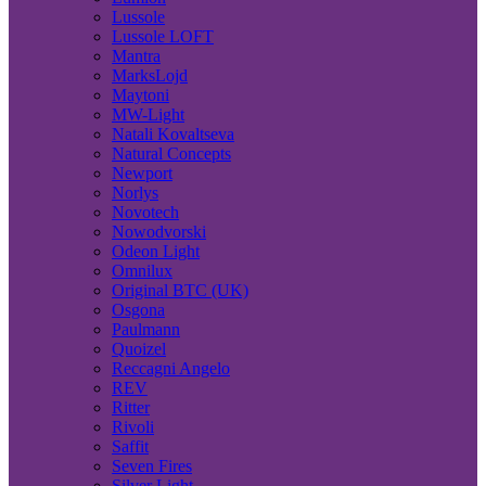
Lussole
Lussole LOFT
Mantra
MarksLojd
Maytoni
MW-Light
Natali Kovaltseva
Natural Concepts
Newport
Norlys
Novotech
Nowodvorski
Odeon Light
Omnilux
Original BTC (UK)
Osgona
Paulmann
Quoizel
Reccagni Angelo
REV
Ritter
Rivoli
Saffit
Seven Fires
Silver Light