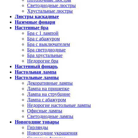
Светодиодные люстры
Хрустальные люстры
Люстры каскадные
Наземные фонари
Настенные бра
Бра с 1 лампой
Бра с абажуром
Бра с выключателем
Бра светодиодные
Бра хрустальные
Недорогие бра
Настенный фонарь
Настольная лампа
Настольные лампы
Декоративные лампы
Лампа на прищепке
Лампа на струбцине
Лампа с абажуром
Недорогие настольные лампы
Офисные лампы
Светодиодные лампы
Новогодние товары
Гирлянды
Новогодние украшения