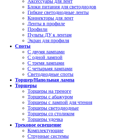
Аксессуары для лент
Блоки питания для светодиодов
Гибкие светодиодные ленты
Коннекторы для лент
Ленты в профиле
Профили
Пульты ДУ к лентам
Экран для профиля
Споты
С двумя лампами
С одной лампой
С тремя лампами
С четырьмя лампами
Светодиодные споты
Торшер/Напольная лампа
Торшеры
Торшеры на треноге
Торшеры с абажуром
Торшеры с лампой для чтения
Торшеры светодиодные
Торшеры со столиком
Торшеры удочка
Трековое освещение
Комплектующие
Струнные системы