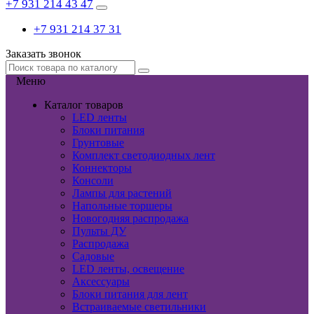
+7 931 214 43 47
+7 931 214 37 31
Заказать звонок
Меню
Каталог товаров
LED ленты
Блоки питания
Грунтовые
Комплект светодиодных лент
Коннекторы
Консоли
Лампы для растений
Напольные торшеры
Новогодняя распродажа
Пульты ДУ
Распродажа
Садовые
LED ленты, освещение
Аксессуары
Блоки питания для лент
Встраиваемые светильники