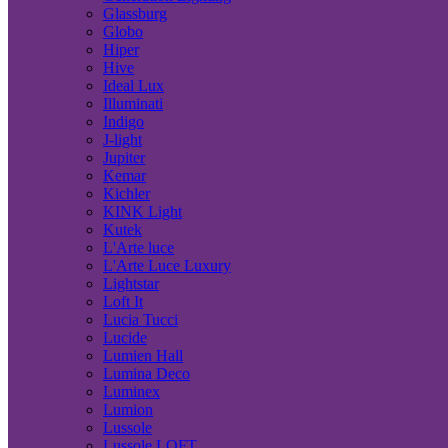
Glassburg
Globo
Hiper
Hive
Ideal Lux
Illuminati
Indigo
J-light
Jupiter
Kemar
Kichler
KINK Light
Kutek
L'Arte luce
L'Arte Luce Luxury
Lightstar
Loft It
Lucia Tucci
Lucide
Lumien Hall
Lumina Deco
Luminex
Lumion
Lussole
Lussole LOFT