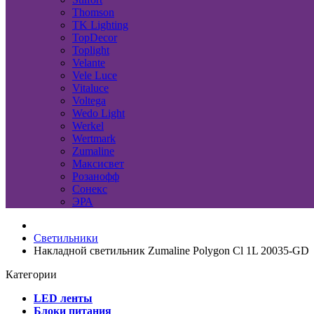
Thomson
TK Lighting
TopDecor
Toplight
Velante
Vele Luce
Vitaluce
Voltega
Wedo Light
Werkel
Wertmark
Zumaline
Максисвет
Розанофф
Сонекс
ЭРА
Светильники
Накладной светильник Zumaline Polygon Cl 1L 20035-GD
Категории
LED ленты
Блоки питания