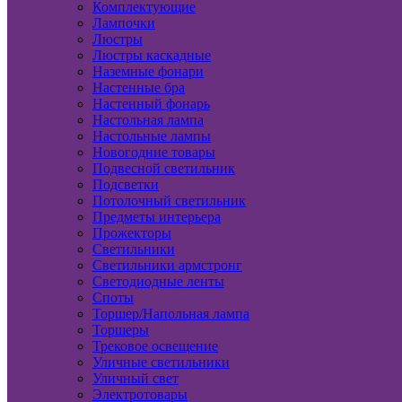
Комплектующие
Лампочки
Люстры
Люстры каскадные
Наземные фонари
Настенные бра
Настенный фонарь
Настольная лампа
Настольные лампы
Новогодние товары
Подвесной светильник
Подсветки
Потолочный светильник
Предметы интерьера
Прожекторы
Светильники
Светильники армстронг
Светодиодные ленты
Споты
Торшер/Напольная лампа
Торшеры
Трековое освещение
Уличные светильники
Уличный свет
Электротовары