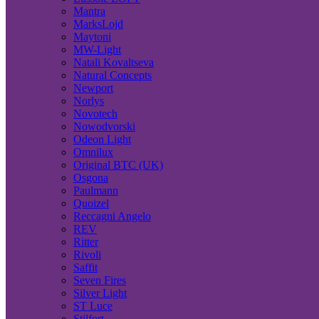
Mantra
MarksLojd
Maytoni
MW-Light
Natali Kovaltseva
Natural Concepts
Newport
Norlys
Novotech
Nowodvorski
Odeon Light
Omnilux
Original BTC (UK)
Osgona
Paulmann
Quoizel
Reccagni Angelo
REV
Ritter
Rivoli
Saffit
Seven Fires
Silver Light
ST Luce
Stilfort