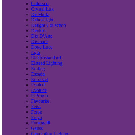
Colosseo
Crystal Lux
De Markt
Deko-Light
Delight Collection
Denkirs
Dio D'Arte
Divinare
Doge Luce
Eglo
Elektrostandard
Elstead Lighting
Emibig
Escada
Eurosvet
Evoled
Evoluce
F-Promo
Favourite
Feiss
Feron
Freya
Fumagalli
Gauss
Generation Lighting