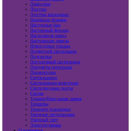
Лампочки
Люстры
Люстры каскадные
Наземные фонари
Настенные бра
Настенный фонарь
Настольная лампа
Настольные лампы
Новогодние товары
Подвесной светильник
Подсветки
Потолочный светильник
Предметы интерьера
Прожекторы
Светильники
Светильники армстронг
Светодиодные ленты
Споты
Торшер/Напольная лампа
Торшеры
Трековое освещение
Уличные светильники
Уличный свет
Электротовары
О компании