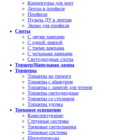
Коннекторы для лент
Ленты в профиле
Профили
Пульты ДУ к лентам
Экран для профиля
Споты
С двумя лампами
С одной лампой
С тремя лампами
С четырьмя лампами
Светодиодные споты
Торшер/Напольная лампа
Торшеры
Торшеры на треноге
Торшеры с абажуром
Торшеры с лампой для чтения
Торшеры светодиодные
Торшеры со столиком
Торшеры удочка
Трековое освещение
Комплектующие
Струнные системы
Трековые светильники
Трековые системы
Шинопроводы