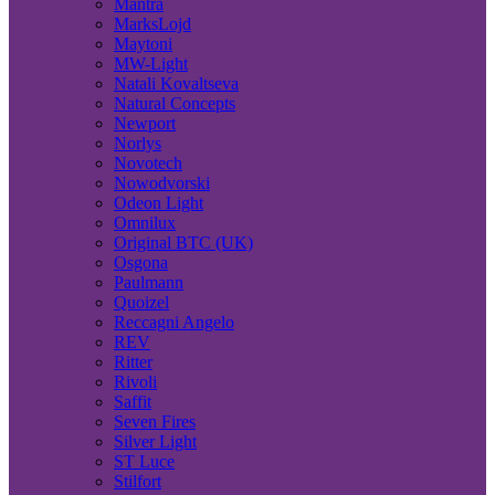
Mantra
MarksLojd
Maytoni
MW-Light
Natali Kovaltseva
Natural Concepts
Newport
Norlys
Novotech
Nowodvorski
Odeon Light
Omnilux
Original BTC (UK)
Osgona
Paulmann
Quoizel
Reccagni Angelo
REV
Ritter
Rivoli
Saffit
Seven Fires
Silver Light
ST Luce
Stilfort