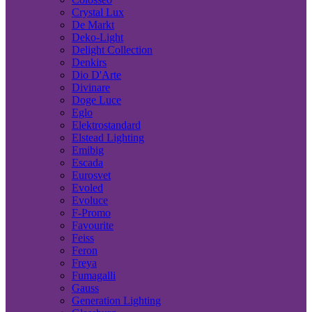
Crystal Lux
De Markt
Deko-Light
Delight Collection
Denkirs
Dio D'Arte
Divinare
Doge Luce
Eglo
Elektrostandard
Elstead Lighting
Emibig
Escada
Eurosvet
Evoled
Evoluce
F-Promo
Favourite
Feiss
Feron
Freya
Fumagalli
Gauss
Generation Lighting