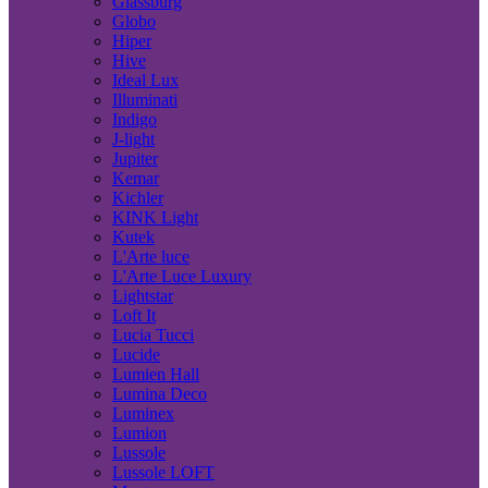
Glassburg
Globo
Hiper
Hive
Ideal Lux
Illuminati
Indigo
J-light
Jupiter
Kemar
Kichler
KINK Light
Kutek
L'Arte luce
L'Arte Luce Luxury
Lightstar
Loft It
Lucia Tucci
Lucide
Lumien Hall
Lumina Deco
Luminex
Lumion
Lussole
Lussole LOFT