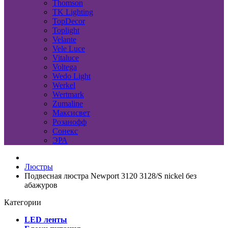
Thomson
TK Lighting
TopDecor
Toplight
Velante
Vele Luce
Vitaluce
Voltega
Wedo Light
Werkel
Wertmark
Zumaline
Максисвет
Розанофф
Сонекс
ЭРА
Люстры
Подвесная люстра Newport 3120 3128/S nickel без
абажуров
Категории
LED ленты