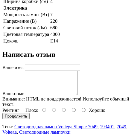
Ширина коробки (см)
4
Электрика
Мощность лампы (Вт)
7
Напряжение (В)
220
Световой поток (Лм)
680
Цветовая температура
4000
Цоколь
E14
Написать отзыв
Ваше имя:
Ваш отзыв
Внимание:
HTML не поддерживается! Используйте обычный
текст!
Рейтинг
Плохо
Хорошо
Продолжить
Теги:
Светодиодная лампа Voltega Simple 7049
,
193491
,
7049
,
Voltega
,
Светодиодные лампочки