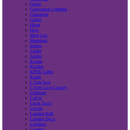
Gauss
Generation Lighting
Glassburg
Globo
Hiper
Hive
Ideal Lux
Illuminati
Indigo
J-light
Jupiter
Kemar
Kichler
KINK Light
Kutek
L'Arte luce
L'Arte Luce Luxury
Lightstar
Loft It
Lucia Tucci
Lucide
Lumien Hall
Lumina Deco
Luminex
Lumion