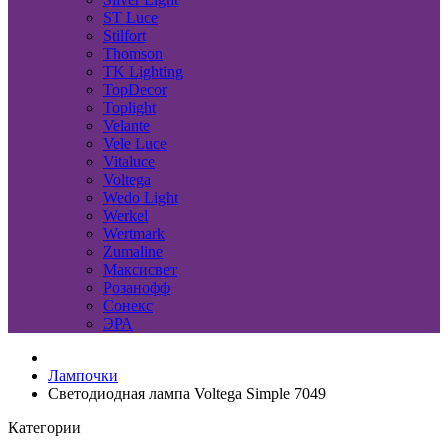
ST Luce
Stilfort
Thomson
TK Lighting
TopDecor
Toplight
Velante
Vele Luce
Vitaluce
Voltega
Wedo Light
Werkel
Wertmark
Zumaline
Максисвет
Розанофф
Сонекс
ЭРА
Лампочки
Светодиодная лампа Voltega Simple 7049
Категории