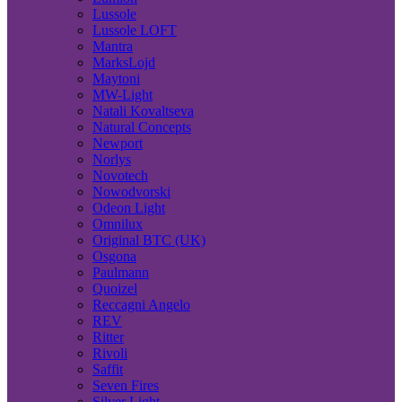
Lussole
Lussole LOFT
Mantra
MarksLojd
Maytoni
MW-Light
Natali Kovaltseva
Natural Concepts
Newport
Norlys
Novotech
Nowodvorski
Odeon Light
Omnilux
Original BTC (UK)
Osgona
Paulmann
Quoizel
Reccagni Angelo
REV
Ritter
Rivoli
Saffit
Seven Fires
Silver Light