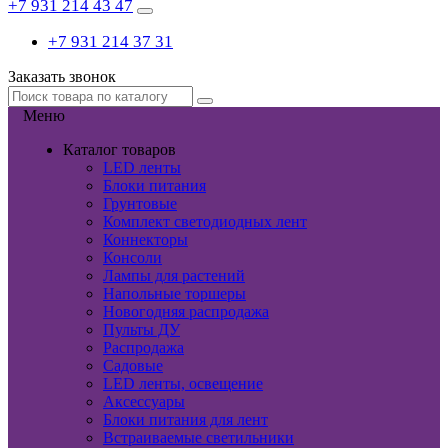
+7 931 214 43 47
+7 931 214 37 31
Заказать звонок
Меню
Каталог товаров
LED ленты
Блоки питания
Грунтовые
Комплект светодиодных лент
Коннекторы
Консоли
Лампы для растений
Напольные торшеры
Новогодняя распродажа
Пульты ДУ
Распродажа
Садовые
LED ленты, освещение
Аксессуары
Блоки питания для лент
Встраиваемые светильники