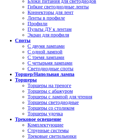
Блоки питания для светодиодов
Гибкие светодиодные ленты
Коннекторы для лент
Ленты в профиле
Профили
Пульты ДУ к лентам
Экран для профиля
Споты
С двумя лампами
С одной лампой
С тремя лампами
С четырьмя лампами
Светодиодные споты
Торшер/Напольная лампа
Торшеры
Торшеры на треноге
Торшеры с абажуром
Торшеры с лампой для чтения
Торшеры светодиодные
Торшеры со столиком
Торшеры удочка
Трековое освещение
Комплектующие
Струнные системы
Трековые светильники