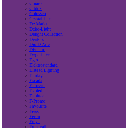
Chiaro
Citilux
Colosseo
Crystal Lux
De Markt
Deko-Light
Delight Collection
Denkirs
Dio D'Arte
Divinare
Doge Luce
Eglo
Elektrostandard
Elstead Lighting
Emibig
Escada
Eurosvet
Evoled
Evoluce
F-Promo
Favourite
Feiss
Feron
Freya
Fumagalli