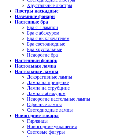
Хрустальные люстры
Люстры каскадные
Наземные фонари
Настенные бра
Бра с 1 лампой
Бра с абажуром
Бра с выключателем
Бра светодиодные
Бра хрустальные
Недорогие бра
Настенный фонарь
Настольная лампа
Настольные лампы
Декоративные лампы
Лампа на прищепке
Лампа на струбцине
Лампа с абажуром
Недорогие настольные лампы
Офисные лампы
Светодиодные лампы
Новогодние товары
Гирлянды
Новогодние украшения
Световые фигуры