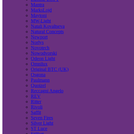
Mantra
MarksLojd
Maytoni
MW-Light
Natali Kovaltseva
Natural Concepts
Newport
Norlys
Novotech
Nowodvorski
Odeon Light
Omnilux
Original BTC (UK)
Osgona
Paulmann
Quoizel
Reccagni Angelo
REV
Ritter
Rivoli
Saffit
Seven Fires
Silver Light
ST Luce
Stilfort