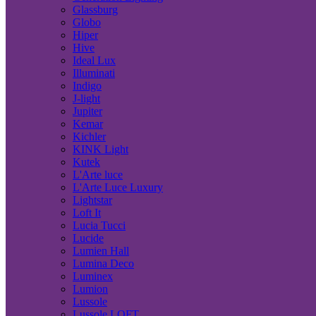
Glassburg
Globo
Hiper
Hive
Ideal Lux
Illuminati
Indigo
J-light
Jupiter
Kemar
Kichler
KINK Light
Kutek
L'Arte luce
L'Arte Luce Luxury
Lightstar
Loft It
Lucia Tucci
Lucide
Lumien Hall
Lumina Deco
Luminex
Lumion
Lussole
Lussole LOFT