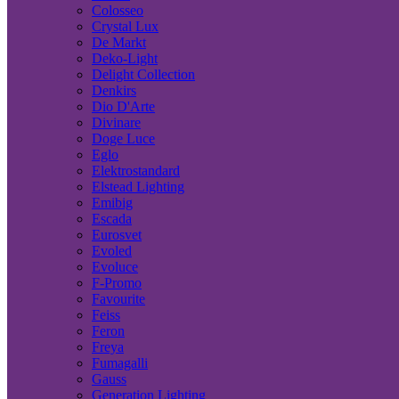
Colosseo
Crystal Lux
De Markt
Deko-Light
Delight Collection
Denkirs
Dio D'Arte
Divinare
Doge Luce
Eglo
Elektrostandard
Elstead Lighting
Emibig
Escada
Eurosvet
Evoled
Evoluce
F-Promo
Favourite
Feiss
Feron
Freya
Fumagalli
Gauss
Generation Lighting