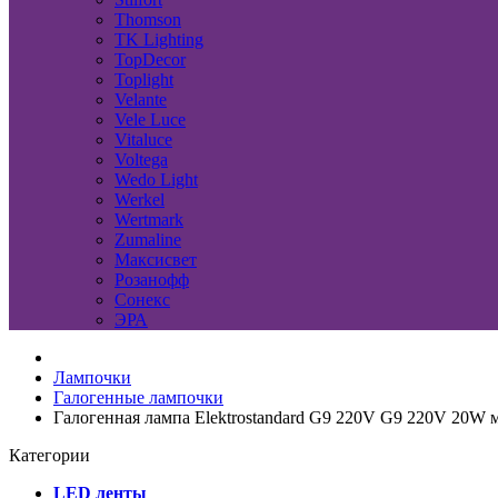
Thomson
TK Lighting
TopDecor
Toplight
Velante
Vele Luce
Vitaluce
Voltega
Wedo Light
Werkel
Wertmark
Zumaline
Максисвет
Розанофф
Сонекс
ЭРА
Лампочки
Галогенные лампочки
Галогенная лампа Elektrostandard G9 220V G9 220V 20W 
Категории
LED ленты