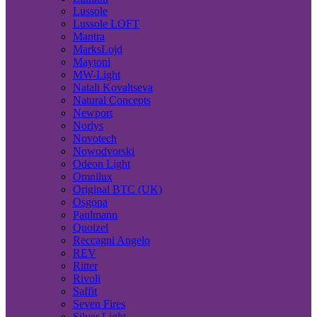
Lussole
Lussole LOFT
Mantra
MarksLojd
Maytoni
MW-Light
Natali Kovaltseva
Natural Concepts
Newport
Norlys
Novotech
Nowodvorski
Odeon Light
Omnilux
Original BTC (UK)
Osgona
Paulmann
Quoizel
Reccagni Angelo
REV
Ritter
Rivoli
Saffit
Seven Fires
Silver Light