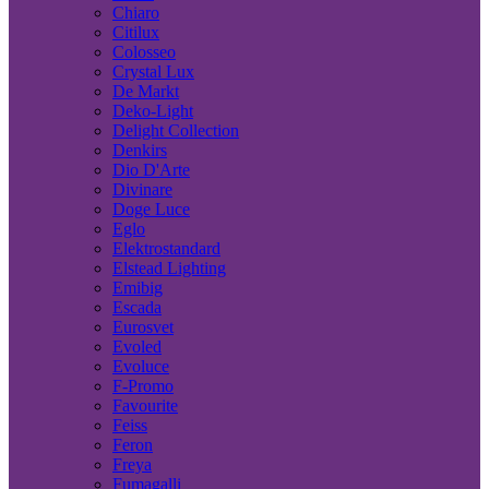
Chiaro
Citilux
Colosseo
Crystal Lux
De Markt
Deko-Light
Delight Collection
Denkirs
Dio D'Arte
Divinare
Doge Luce
Eglo
Elektrostandard
Elstead Lighting
Emibig
Escada
Eurosvet
Evoled
Evoluce
F-Promo
Favourite
Feiss
Feron
Freya
Fumagalli