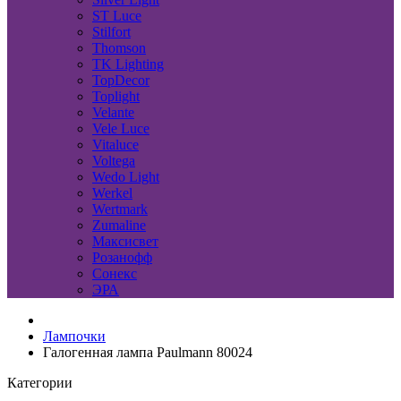
ST Luce
Stilfort
Thomson
TK Lighting
TopDecor
Toplight
Velante
Vele Luce
Vitaluce
Voltega
Wedo Light
Werkel
Wertmark
Zumaline
Максисвет
Розанофф
Сонекс
ЭРА
Лампочки
Галогенная лампа Paulmann 80024
Категории