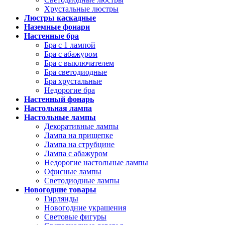
Хрустальные люстры
Люстры каскадные
Наземные фонари
Настенные бра
Бра с 1 лампой
Бра с абажуром
Бра с выключателем
Бра светодиодные
Бра хрустальные
Недорогие бра
Настенный фонарь
Настольная лампа
Настольные лампы
Декоративные лампы
Лампа на прищепке
Лампа на струбцине
Лампа с абажуром
Недорогие настольные лампы
Офисные лампы
Светодиодные лампы
Новогодние товары
Гирлянды
Новогодние украшения
Световые фигуры