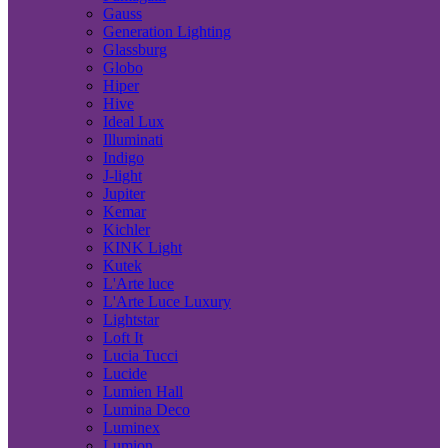
Gauss
Generation Lighting
Glassburg
Globo
Hiper
Hive
Ideal Lux
Illuminati
Indigo
J-light
Jupiter
Kemar
Kichler
KINK Light
Kutek
L'Arte luce
L'Arte Luce Luxury
Lightstar
Loft It
Lucia Tucci
Lucide
Lumien Hall
Lumina Deco
Luminex
Lumion