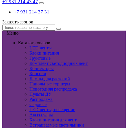
+7 931 214 43 47
+7 931 214 37 31
Заказать звонок
Меню
Каталог товаров
LED ленты
Блоки питания
Грунтовые
Комплект светодиодных лент
Коннекторы
Консоли
Лампы для растений
Напольные торшеры
Новогодняя распродажа
Пульты ДУ
Распродажа
Садовые
LED ленты, освещение
Аксессуары
Блоки питания для лент
Встраиваемые светильники