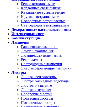
Белые встраиваемые
Карданные светильники
Квадратные встраиваемые
Круглые встраиваемые
Поворотные встраиваемые
Светодиодные встраиваемые
Декоративные настольные лампы
Интерьерный свет
Комплектующие
Лампочки
Галогенные лампочки
Лампа накаливания
Люминесцентные лампы
Ретро лампы
Светодиодные лампочки
Энергосберегающие лампочки
Люстры
Люстры вентиляторы
Люстры каскадные водопады
Люстры на штанге
Люстры с пультом
Недорогие люстры
Подвесные люстры
Потолочные люстры
Светодиодные люстры