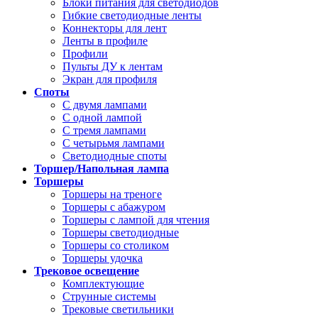
Блоки питания для светодиодов
Гибкие светодиодные ленты
Коннекторы для лент
Ленты в профиле
Профили
Пульты ДУ к лентам
Экран для профиля
Споты
С двумя лампами
С одной лампой
С тремя лампами
С четырьмя лампами
Светодиодные споты
Торшер/Напольная лампа
Торшеры
Торшеры на треноге
Торшеры с абажуром
Торшеры с лампой для чтения
Торшеры светодиодные
Торшеры со столиком
Торшеры удочка
Трековое освещение
Комплектующие
Струнные системы
Трековые светильники