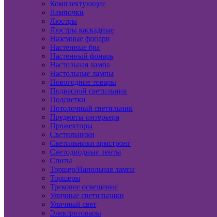
Комплектующие
Лампочки
Люстры
Люстры каскадные
Наземные фонари
Настенные бра
Настенный фонарь
Настольная лампа
Настольные лампы
Новогодние товары
Подвесной светильник
Подсветки
Потолочный светильник
Предметы интерьера
Прожекторы
Светильники
Светильники армстронг
Светодиодные ленты
Споты
Торшер/Напольная лампа
Торшеры
Трековое освещение
Уличные светильники
Уличный свет
Электротовары