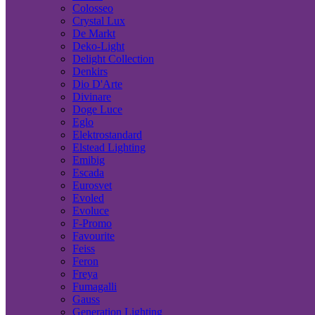
Colosseo
Crystal Lux
De Markt
Deko-Light
Delight Collection
Denkirs
Dio D'Arte
Divinare
Doge Luce
Eglo
Elektrostandard
Elstead Lighting
Emibig
Escada
Eurosvet
Evoled
Evoluce
F-Promo
Favourite
Feiss
Feron
Freya
Fumagalli
Gauss
Generation Lighting