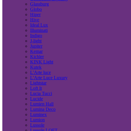
Glassburg
Globo
Hiper
Hive
Ideal Lux
Illuminati
Indigo
J-light
Jupiter
Kemar
Kichler
KINK Light
Kutek
L'Arte luce
L'Arte Luce Luxury
Lightstar
Loft It
Lucia Tucci
Lucide
Lumien Hall
Lumina Deco
Luminex
Lumion
Lussole
Lussole LOFT