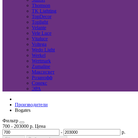
Thomson
TK Lighting
TopDecor
Toplight
Velante
Vele Luce
Vitaluce
Voltega
Wedo Light
Werkel
Wertmark
Zumaline
Максисвет
Розанофф
Сонекс
ЭРА
Производители
Bogates
Фильтр
700
-
203000
р.
Цена
-
р.