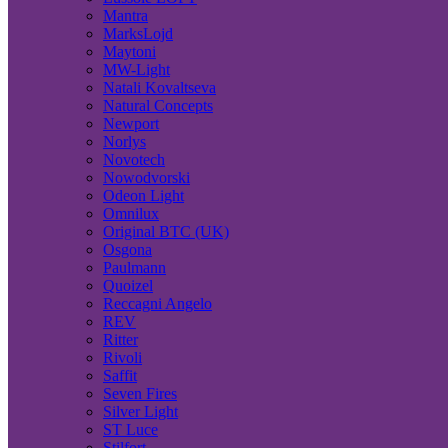
Mantra
MarksLojd
Maytoni
MW-Light
Natali Kovaltseva
Natural Concepts
Newport
Norlys
Novotech
Nowodvorski
Odeon Light
Omnilux
Original BTC (UK)
Osgona
Paulmann
Quoizel
Reccagni Angelo
REV
Ritter
Rivoli
Saffit
Seven Fires
Silver Light
ST Luce
Stilfort