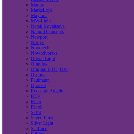
Mantra
MarksLojd
Maytoni
MW-Light
Natali Kovaltseva
Natural Concepts
Newport
Norlys
Novotech
Nowodvorski
Odeon Light
Omnilux
Original BTC (UK)
Osgona
Paulmann
Quoizel
Reccagni Angelo
REV
Ritter
Rivoli
Saffit
Seven Fires
Silver Light
ST Luce
Stilfort