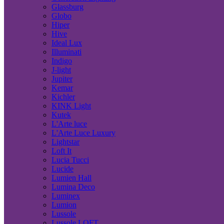
Glassburg
Globo
Hiper
Hive
Ideal Lux
Illuminati
Indigo
J-light
Jupiter
Kemar
Kichler
KINK Light
Kutek
L'Arte luce
L'Arte Luce Luxury
Lightstar
Loft It
Lucia Tucci
Lucide
Lumien Hall
Lumina Deco
Luminex
Lumion
Lussole
Lussole LOFT