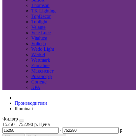
Thomson
TK Lighting
TopDecor
Toplight
Velante
Vele Luce
Vitaluce
Voltega
Wedo Light
Werkel
Wertmark
Zumaline
Максисвет
Розанофф
Сонекс
ЭРА
Производители
Illuminati
Фильтр
15250
-
752290
р.
Цена
-
р.