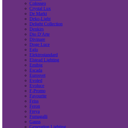
Colosseo
Crystal Lux
De Markt
Deko-Light
Delight Collection
Denkirs
Dio D'Arte
Divinare
Doge Luce
Eglo
Elektrostandard
Elstead Lighting
Emibig
Escada
Eurosvet
Evoled
Evoluce
F-Promo
Favourite
Feiss
Feron
Freya
Fumagalli
Gauss
Generation Lighting