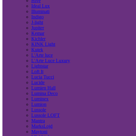
Hive
Ideal Lux
Illuminati
Indigo
J-light
Jupiter
Kemar
Kichler
KINK Light
Kutek
L'Arte luce
L'Arte Luce Luxury
Lightstar
Loft It
Lucia Tucci
Lucide
Lumien Hall
Lumina Deco
Luminex
Lumion
Lussole
Lussole LOFT
Mantra
MarksLojd
Maytoni