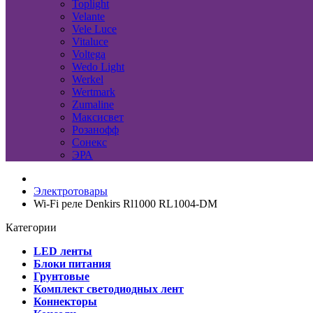
Toplight
Velante
Vele Luce
Vitaluce
Voltega
Wedo Light
Werkel
Wertmark
Zumaline
Максисвет
Розанофф
Сонекс
ЭРА
Электротовары
Wi-Fi реле Denkirs Rl1000 RL1004-DM
Категории
LED ленты
Блоки питания
Грунтовые
Комплект светодиодных лент
Коннекторы