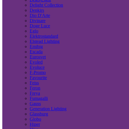
Delight Collection
Denkirs
Dio D'Arte
Divinare
Doge Luce
Eglo
Elektrostandard
Elstead Lighting
Emibig
Escada
Eurosvet
Evoled
Evoluce
F-Promo
Favourite
Feiss
Feron
Freya
Fumagalli
Gauss
Generation Lighting
Glassburg
Globo
Hiper