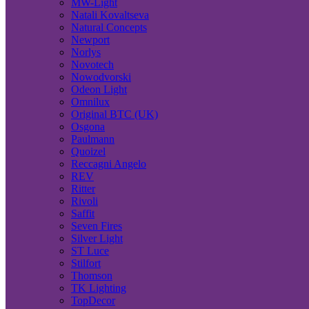
MW-Light
Natali Kovaltseva
Natural Concepts
Newport
Norlys
Novotech
Nowodvorski
Odeon Light
Omnilux
Original BTC (UK)
Osgona
Paulmann
Quoizel
Reccagni Angelo
REV
Ritter
Rivoli
Saffit
Seven Fires
Silver Light
ST Luce
Stilfort
Thomson
TK Lighting
TopDecor