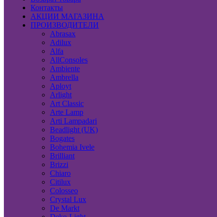
Контакты
АКЦИИ МАГАЗИНА
ПРОИЗВОДИТЕЛИ
Abrasax
Adilux
Alfa
AllConsoles
Ambiente
Ambrella
Aployt
Arlight
Art Classic
Arte Lamp
Arti Lampadari
Beadlight (UK)
Bogates
Bohemia Ivele
Brilliant
Brizzi
Chiaro
Citilux
Colosseo
Crystal Lux
De Markt
Deko-Light