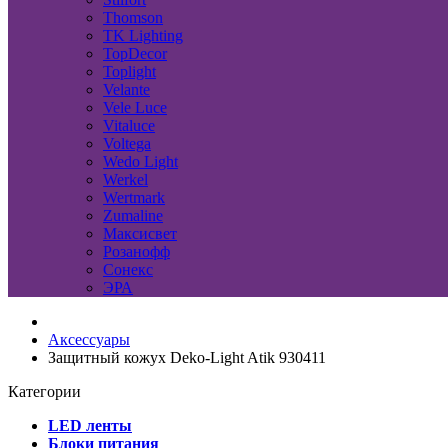
Thomson
TK Lighting
TopDecor
Toplight
Velante
Vele Luce
Vitaluce
Voltega
Wedo Light
Werkel
Wertmark
Zumaline
Максисвет
Розанофф
Сонекс
ЭРА
Аксессуары
Защитный кожух Deko-Light Atik 930411
Категории
LED ленты
Блоки питания