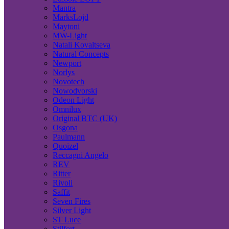
Mantra
MarksLojd
Maytoni
MW-Light
Natali Kovaltseva
Natural Concepts
Newport
Norlys
Novotech
Nowodvorski
Odeon Light
Omnilux
Original BTC (UK)
Osgona
Paulmann
Quoizel
Reccagni Angelo
REV
Ritter
Rivoli
Saffit
Seven Fires
Silver Light
ST Luce
Stilfort