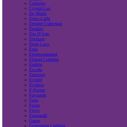
Colosseo
Crystal Lux
De Markt
Deko-Light
Delight Collection
Denkirs
Dio D'Arte
Divinare
Doge Luce
Eglo
Elektrostandard
Elstead Lighting
Emibig
Escada
Eurosvet
Evoled
Evoluce
F-Promo
Favourite
Feiss
Feron
Freya
Fumagalli
Gauss
Generation Lighting