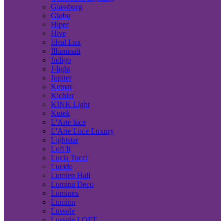
Glassburg
Globo
Hiper
Hive
Ideal Lux
Illuminati
Indigo
J-light
Jupiter
Kemar
Kichler
KINK Light
Kutek
L'Arte luce
L'Arte Luce Luxury
Lightstar
Loft It
Lucia Tucci
Lucide
Lumien Hall
Lumina Deco
Luminex
Lumion
Lussole
Lussole LOFT