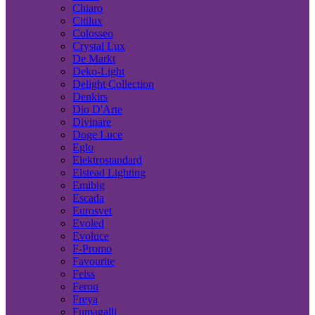
Chiaro
Citilux
Colosseo
Crystal Lux
De Markt
Deko-Light
Delight Collection
Denkirs
Dio D'Arte
Divinare
Doge Luce
Eglo
Elektrostandard
Elstead Lighting
Emibig
Escada
Eurosvet
Evoled
Evoluce
F-Promo
Favourite
Feiss
Feron
Freya
Fumagalli