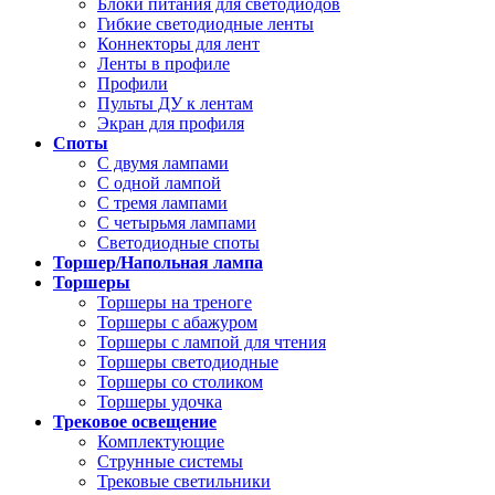
Блоки питания для светодиодов
Гибкие светодиодные ленты
Коннекторы для лент
Ленты в профиле
Профили
Пульты ДУ к лентам
Экран для профиля
Споты
С двумя лампами
С одной лампой
С тремя лампами
С четырьмя лампами
Светодиодные споты
Торшер/Напольная лампа
Торшеры
Торшеры на треноге
Торшеры с абажуром
Торшеры с лампой для чтения
Торшеры светодиодные
Торшеры со столиком
Торшеры удочка
Трековое освещение
Комплектующие
Струнные системы
Трековые светильники