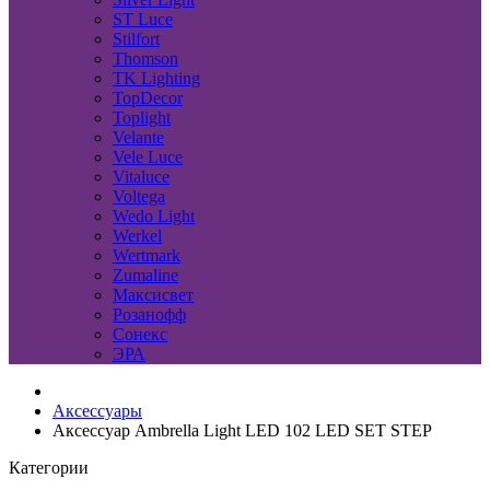
ST Luce
Stilfort
Thomson
TK Lighting
TopDecor
Toplight
Velante
Vele Luce
Vitaluce
Voltega
Wedo Light
Werkel
Wertmark
Zumaline
Максисвет
Розанофф
Сонекс
ЭРА
Аксессуары
Аксессуар Ambrella Light LED 102 LED SET STEP
Категории