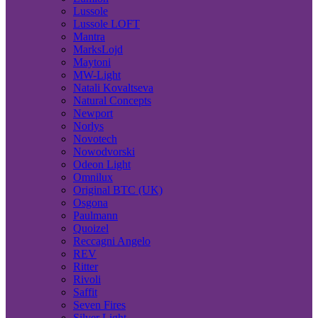
Lussole
Lussole LOFT
Mantra
MarksLojd
Maytoni
MW-Light
Natali Kovaltseva
Natural Concepts
Newport
Norlys
Novotech
Nowodvorski
Odeon Light
Omnilux
Original BTC (UK)
Osgona
Paulmann
Quoizel
Reccagni Angelo
REV
Ritter
Rivoli
Saffit
Seven Fires
Silver Light