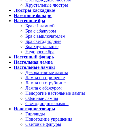
Хрустальные люстры
Люстры каскадные
Наземные фонари
Настенные бра
Бра с 1 лампой
Бра с абажуром
Бра с выключателем
Бра светодиодные
Бра хрустальные
Недорогие бра
Настенный фонарь
Настольная лампа
Настольные лампы
Декоративные лампы
Лампа на прищепке
Лампа на струбцине
Лампа с абажуром
Недорогие настольные лампы
Офисные лампы
Светодиодные лампы
Новогодние товары
Гирлянды
Новогодние украшения
Световые фигуры