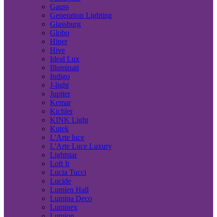
Gauss
Generation Lighting
Glassburg
Globo
Hiper
Hive
Ideal Lux
Illuminati
Indigo
J-light
Jupiter
Kemar
Kichler
KINK Light
Kutek
L'Arte luce
L'Arte Luce Luxury
Lightstar
Loft It
Lucia Tucci
Lucide
Lumien Hall
Lumina Deco
Luminex
Lumion