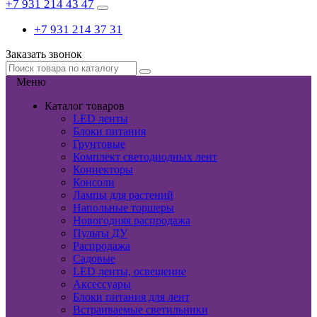
+7 931 214 43 47
+7 931 214 37 31
Заказать звонок
Меню
Каталог товаров
LED ленты
Блоки питания
Грунтовые
Комплект светодиодных лент
Коннекторы
Консоли
Лампы для растений
Напольные торшеры
Новогодняя распродажа
Пульты ДУ
Распродажа
Садовые
LED ленты, освещение
Аксессуары
Блоки питания для лент
Встраиваемые светильники