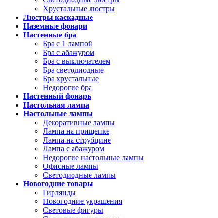
Хрустальные люстры
Люстры каскадные
Наземные фонари
Настенные бра
Бра с 1 лампой
Бра с абажуром
Бра с выключателем
Бра светодиодные
Бра хрустальные
Недорогие бра
Настенный фонарь
Настольная лампа
Настольные лампы
Декоративные лампы
Лампа на прищепке
Лампа на струбцине
Лампа с абажуром
Недорогие настольные лампы
Офисные лампы
Светодиодные лампы
Новогодние товары
Гирлянды
Новогодние украшения
Световые фигуры