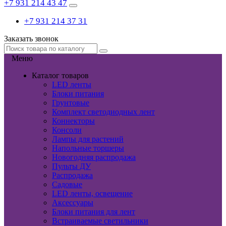
+7 931 214 43 47
+7 931 214 37 31
Заказать звонок
Меню
Каталог товаров
LED ленты
Блоки питания
Грунтовые
Комплект светодиодных лент
Коннекторы
Консоли
Лампы для растений
Напольные торшеры
Новогодняя распродажа
Пульты ДУ
Распродажа
Садовые
LED ленты, освещение
Аксессуары
Блоки питания для лент
Встраиваемые светильники