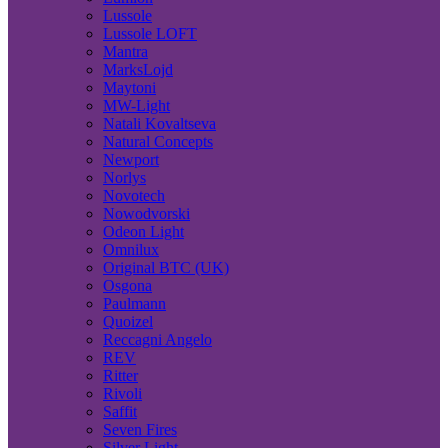
Lussole
Lussole LOFT
Mantra
MarksLojd
Maytoni
MW-Light
Natali Kovaltseva
Natural Concepts
Newport
Norlys
Novotech
Nowodvorski
Odeon Light
Omnilux
Original BTC (UK)
Osgona
Paulmann
Quoizel
Reccagni Angelo
REV
Ritter
Rivoli
Saffit
Seven Fires
Silver Light