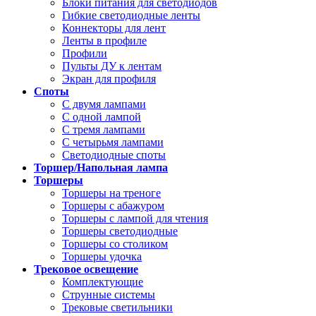
Блоки питания для светодиодов
Гибкие светодиодные ленты
Коннекторы для лент
Ленты в профиле
Профили
Пульты ДУ к лентам
Экран для профиля
Споты
С двумя лампами
С одной лампой
С тремя лампами
С четырьмя лампами
Светодиодные споты
Торшер/Напольная лампа
Торшеры
Торшеры на треноге
Торшеры с абажуром
Торшеры с лампой для чтения
Торшеры светодиодные
Торшеры со столиком
Торшеры удочка
Трековое освещение
Комплектующие
Струнные системы
Трековые светильники