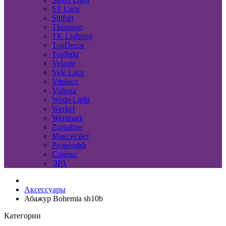
ST Luce
Stilfort
Thomson
TK Lighting
TopDecor
Toplight
Velante
Vele Luce
Vitaluce
Voltega
Wedo Light
Werkel
Wertmark
Zumaline
Максисвет
Розанофф
Сонекс
ЭРА
Аксессуары
Абажур Bohemia sh10b
Категории