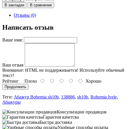
В закладки
В сравнение
Отзывы (0)
Написать отзыв
Ваше имя:
Ваш отзыв
Внимание:
HTML не поддерживается! Используйте обычный
текст!
Рейтинг
Плохо
Хорошо
Продолжить
Теги:
Абажур Bohemia sh10b
,
138886
,
sh10b
,
Bohemia Ivele
,
Абажуры
Консультации продавцов
Гарантия качетсва
Быстра доставка
Удобные способы оплаты