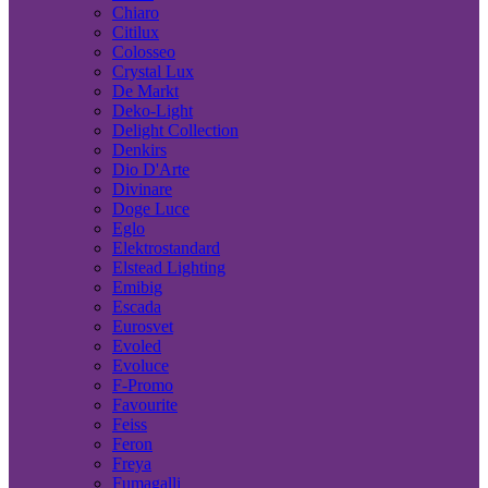
Chiaro
Citilux
Colosseo
Crystal Lux
De Markt
Deko-Light
Delight Collection
Denkirs
Dio D'Arte
Divinare
Doge Luce
Eglo
Elektrostandard
Elstead Lighting
Emibig
Escada
Eurosvet
Evoled
Evoluce
F-Promo
Favourite
Feiss
Feron
Freya
Fumagalli