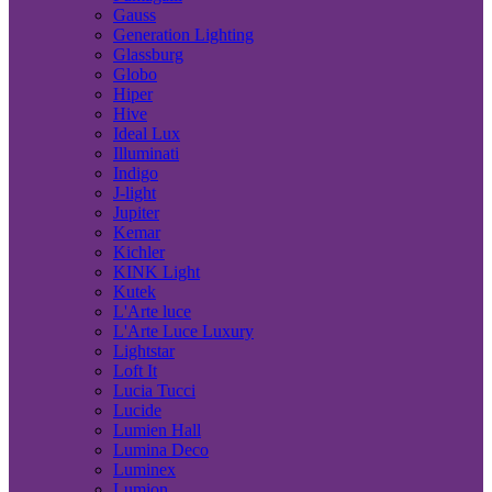
Gauss
Generation Lighting
Glassburg
Globo
Hiper
Hive
Ideal Lux
Illuminati
Indigo
J-light
Jupiter
Kemar
Kichler
KINK Light
Kutek
L'Arte luce
L'Arte Luce Luxury
Lightstar
Loft It
Lucia Tucci
Lucide
Lumien Hall
Lumina Deco
Luminex
Lumion