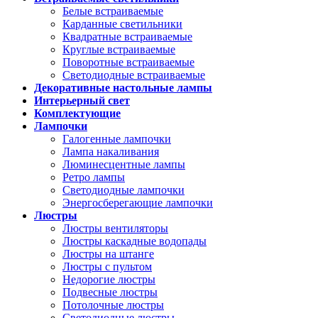
Белые встраиваемые
Карданные светильники
Квадратные встраиваемые
Круглые встраиваемые
Поворотные встраиваемые
Светодиодные встраиваемые
Декоративные настольные лампы
Интерьерный свет
Комплектующие
Лампочки
Галогенные лампочки
Лампа накаливания
Люминесцентные лампы
Ретро лампы
Светодиодные лампочки
Энергосберегающие лампочки
Люстры
Люстры вентиляторы
Люстры каскадные водопады
Люстры на штанге
Люстры с пультом
Недорогие люстры
Подвесные люстры
Потолочные люстры
Светодиодные люстры