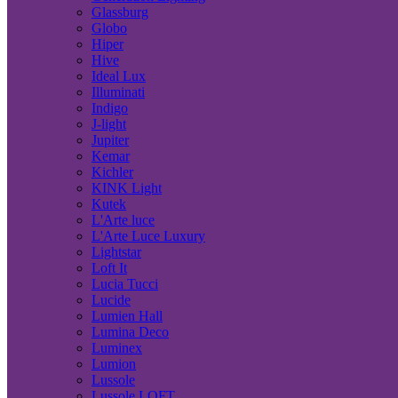
Glassburg
Globo
Hiper
Hive
Ideal Lux
Illuminati
Indigo
J-light
Jupiter
Kemar
Kichler
KINK Light
Kutek
L'Arte luce
L'Arte Luce Luxury
Lightstar
Loft It
Lucia Tucci
Lucide
Lumien Hall
Lumina Deco
Luminex
Lumion
Lussole
Lussole LOFT