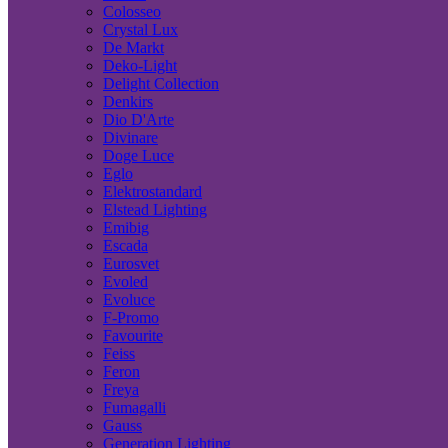
Colosseo
Crystal Lux
De Markt
Deko-Light
Delight Collection
Denkirs
Dio D'Arte
Divinare
Doge Luce
Eglo
Elektrostandard
Elstead Lighting
Emibig
Escada
Eurosvet
Evoled
Evoluce
F-Promo
Favourite
Feiss
Feron
Freya
Fumagalli
Gauss
Generation Lighting