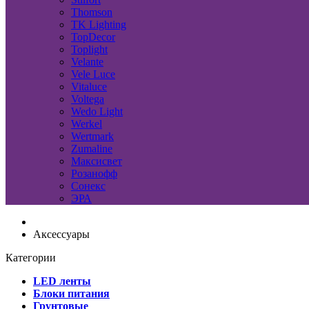
Thomson
TK Lighting
TopDecor
Toplight
Velante
Vele Luce
Vitaluce
Voltega
Wedo Light
Werkel
Wertmark
Zumaline
Максисвет
Розанофф
Сонекс
ЭРА
Аксессуары
Категории
LED ленты
Блоки питания
Грунтовые