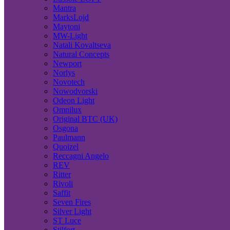
Mantra
MarksLojd
Maytoni
MW-Light
Natali Kovaltseva
Natural Concepts
Newport
Norlys
Novotech
Nowodvorski
Odeon Light
Omnilux
Original BTC (UK)
Osgona
Paulmann
Quoizel
Reccagni Angelo
REV
Ritter
Rivoli
Saffit
Seven Fires
Silver Light
ST Luce
Stilfort