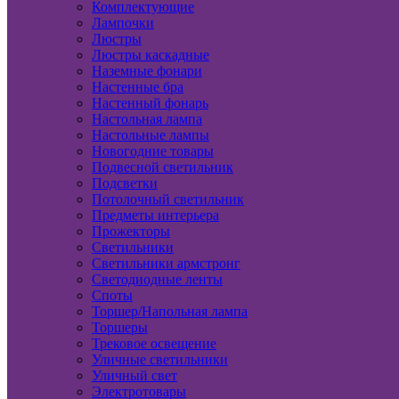
Комплектующие
Лампочки
Люстры
Люстры каскадные
Наземные фонари
Настенные бра
Настенный фонарь
Настольная лампа
Настольные лампы
Новогодние товары
Подвесной светильник
Подсветки
Потолочный светильник
Предметы интерьера
Прожекторы
Светильники
Светильники армстронг
Светодиодные ленты
Споты
Торшер/Напольная лампа
Торшеры
Трековое освещение
Уличные светильники
Уличный свет
Электротовары