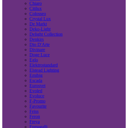
Chiaro
Citilux
Colosseo
Crystal Lux
De Markt
Deko-Light
Delight Collection
Denkirs
Dio D'Arte
Divinare
Doge Luce
Eglo
Elektrostandard
Elstead Lighting
Emibig
Escada
Eurosvet
Evoled
Evoluce
F-Promo
Favourite
Feiss
Feron
Freya
Fumagalli