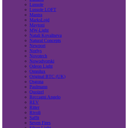
Lussole
Lussole LOFT
Mantra
MarksLojd
Maytoni
MW-Light
Natali Kovaltseva
Natural Concepts
Newport
Norlys
Novotech
Nowodvorski
Odeon Light
Omnilux
Original BTC (UK)
Osgona
Paulmann
Quoizel
Reccagni Angelo
REV
Ritter
Rivoli
Saffit
Seven Fires
Silver Light