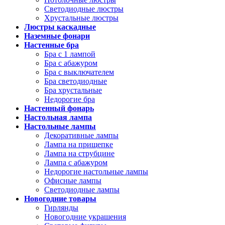
Светодиодные люстры
Хрустальные люстры
Люстры каскадные
Наземные фонари
Настенные бра
Бра с 1 лампой
Бра с абажуром
Бра с выключателем
Бра светодиодные
Бра хрустальные
Недорогие бра
Настенный фонарь
Настольная лампа
Настольные лампы
Декоративные лампы
Лампа на прищепке
Лампа на струбцине
Лампа с абажуром
Недорогие настольные лампы
Офисные лампы
Светодиодные лампы
Новогодние товары
Гирлянды
Новогодние украшения