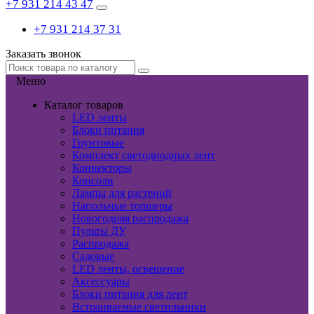
+7 931 214 43 47
+7 931 214 37 31
Заказать звонок
Меню
Каталог товаров
LED ленты
Блоки питания
Грунтовые
Комплект светодиодных лент
Коннекторы
Консоли
Лампы для растений
Напольные торшеры
Новогодняя распродажа
Пульты ДУ
Распродажа
Садовые
LED ленты, освещение
Аксессуары
Блоки питания для лент
Встраиваемые светильники