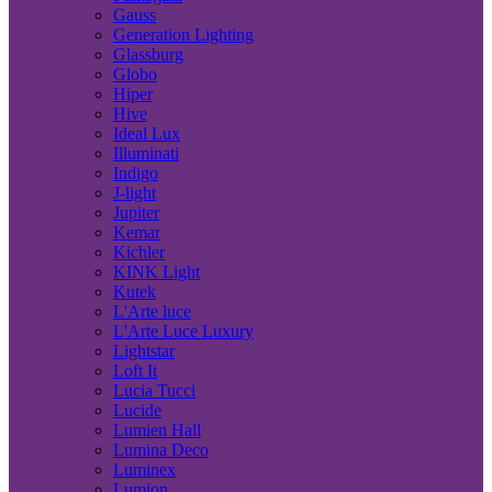
Gauss
Generation Lighting
Glassburg
Globo
Hiper
Hive
Ideal Lux
Illuminati
Indigo
J-light
Jupiter
Kemar
Kichler
KINK Light
Kutek
L'Arte luce
L'Arte Luce Luxury
Lightstar
Loft It
Lucia Tucci
Lucide
Lumien Hall
Lumina Deco
Luminex
Lumion