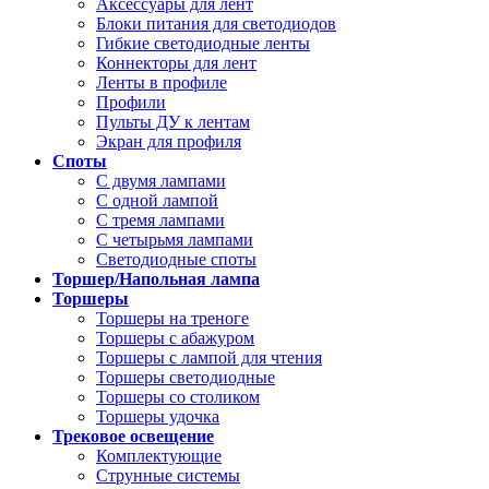
Аксессуары для лент
Блоки питания для светодиодов
Гибкие светодиодные ленты
Коннекторы для лент
Ленты в профиле
Профили
Пульты ДУ к лентам
Экран для профиля
Споты
С двумя лампами
С одной лампой
С тремя лампами
С четырьмя лампами
Светодиодные споты
Торшер/Напольная лампа
Торшеры
Торшеры на треноге
Торшеры с абажуром
Торшеры с лампой для чтения
Торшеры светодиодные
Торшеры со столиком
Торшеры удочка
Трековое освещение
Комплектующие
Струнные системы