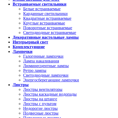
Встраиваемые светильники
Белые встраиваемые
Карданные светильники
Квадратные встраиваемые
Круглые встраиваемые
Поворотные встраиваемые
Светодиодные встраиваемые
Декоративные настольные лампы
Интерьерный свет
Комплектующие
Лампочки
Галогенные лампочки
Лампа накаливания
Люминесцентные лампы
Ретро лампы
Светодиодные лампочки
Энергосберегающие лампочки
Люстры
Люстры вентиляторы
Люстры каскадные водопады
Люстры на штанге
Люстры с пультом
Недорогие люстры
Подвесные люстры
Потолочные люстры