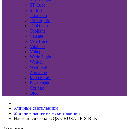
ST Luce
Stilfort
Thomson
TK Lighting
TopDecor
Toplight
Velante
Vele Luce
Vitaluce
Voltega
Wedo Light
Werkel
Wertmark
Zumaline
Максисвет
Розанофф
Сонекс
ЭРА
Уличные светильники
Уличные настенные светильники
Настенный фонарь QZ-CRUSADE-S-BLK
Категории