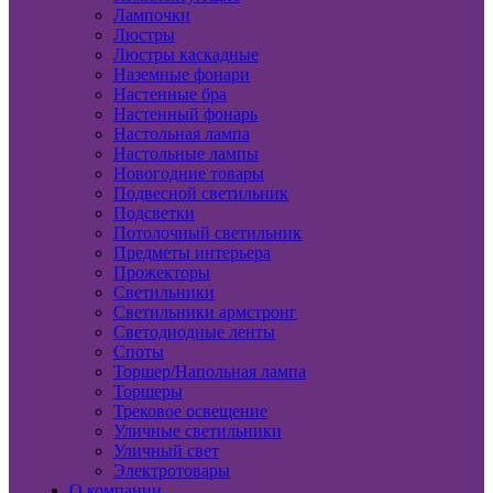
Лампочки
Люстры
Люстры каскадные
Наземные фонари
Настенные бра
Настенный фонарь
Настольная лампа
Настольные лампы
Новогодние товары
Подвесной светильник
Подсветки
Потолочный светильник
Предметы интерьера
Прожекторы
Светильники
Светильники армстронг
Светодиодные ленты
Споты
Торшер/Напольная лампа
Торшеры
Трековое освещение
Уличные светильники
Уличный свет
Электротовары
О компании