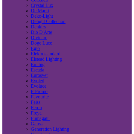
Crystal Lux
De Markt
Deko-Light
Delight Collection
Denkirs
Dio D'Arte
Divinare
Doge Luce
Eglo
Elektrostandard
Elstead Lighting
Emibig
Escada
Eurosvet
Evoled
Evoluce
F-Promo
Favourite
Feiss
Feron
Freya
Fumagalli
Gauss
Generation Lighting