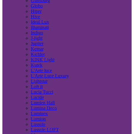
Glassburg
Globo
Hiper
Hive
Ideal Lux
Illuminati
Indigo
J-light
Jupiter
Kemar
Kichler
KINK Light
Kutek
L'Arte luce
L'Arte Luce Luxury
Lightstar
Loft It
Lucia Tucci
Lucide
Lumien Hall
Lumina Deco
Luminex
Lumion
Lussole
Lussole LOFT