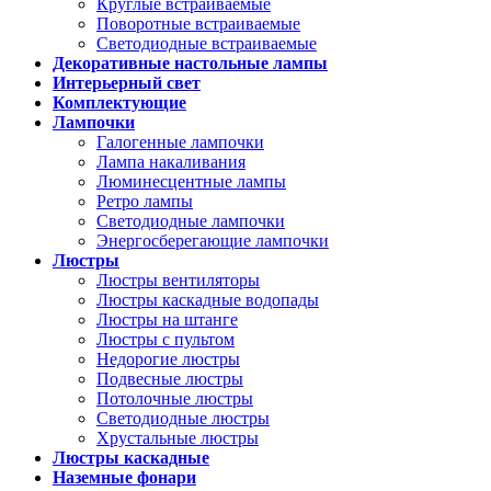
Круглые встраиваемые
Поворотные встраиваемые
Светодиодные встраиваемые
Декоративные настольные лампы
Интерьерный свет
Комплектующие
Лампочки
Галогенные лампочки
Лампа накаливания
Люминесцентные лампы
Ретро лампы
Светодиодные лампочки
Энергосберегающие лампочки
Люстры
Люстры вентиляторы
Люстры каскадные водопады
Люстры на штанге
Люстры с пультом
Недорогие люстры
Подвесные люстры
Потолочные люстры
Светодиодные люстры
Хрустальные люстры
Люстры каскадные
Наземные фонари