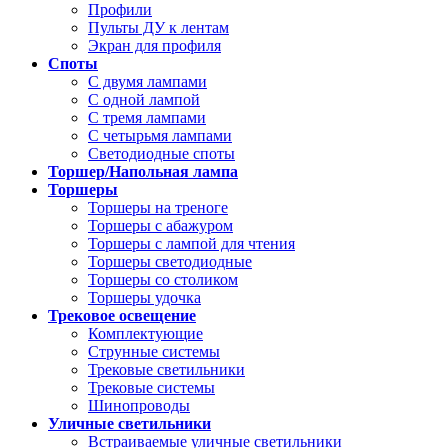
Профили
Пульты ДУ к лентам
Экран для профиля
Споты
С двумя лампами
С одной лампой
С тремя лампами
С четырьмя лампами
Светодиодные споты
Торшер/Напольная лампа
Торшеры
Торшеры на треноге
Торшеры с абажуром
Торшеры с лампой для чтения
Торшеры светодиодные
Торшеры со столиком
Торшеры удочка
Трековое освещение
Комплектующие
Струнные системы
Трековые светильники
Трековые системы
Шинопроводы
Уличные светильники
Встраиваемые уличные светильники