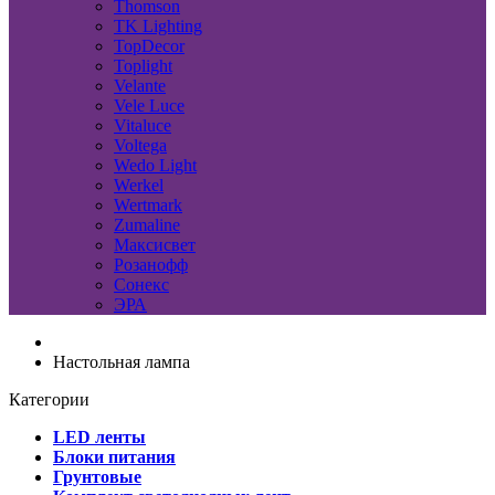
Thomson
TK Lighting
TopDecor
Toplight
Velante
Vele Luce
Vitaluce
Voltega
Wedo Light
Werkel
Wertmark
Zumaline
Максисвет
Розанофф
Сонекс
ЭРА
Настольная лампа
Категории
LED ленты
Блоки питания
Грунтовые