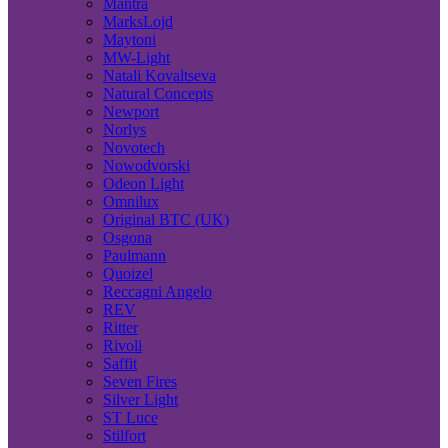
Mantra
MarksLojd
Maytoni
MW-Light
Natali Kovaltseva
Natural Concepts
Newport
Norlys
Novotech
Nowodvorski
Odeon Light
Omnilux
Original BTC (UK)
Osgona
Paulmann
Quoizel
Reccagni Angelo
REV
Ritter
Rivoli
Saffit
Seven Fires
Silver Light
ST Luce
Stilfort