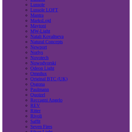
Lussole
Lussole LOFT
Mantra
MarksLojd
Maytoni
MW-Light
Natali Kovaltseva
Natural Concepts
Newport
Norlys
Novotech
Nowodvorski
Odeon Light
Omnilux
Original BTC (UK)
Osgona
Paulmann
Quoizel
Reccagni Angelo
REV
Ritter
Rivoli
Saffit
Seven Fires
Silver Light