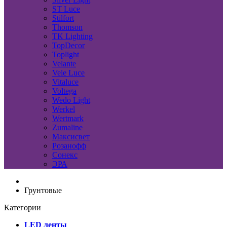
ST Luce
Stilfort
Thomson
TK Lighting
TopDecor
Toplight
Velante
Vele Luce
Vitaluce
Voltega
Wedo Light
Werkel
Wertmark
Zumaline
Максисвет
Розанофф
Сонекс
ЭРА
Грунтовые
Категории
LED ленты