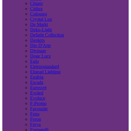
Chiaro
Citilux
Colosseo
Crystal Lux
De Markt
Deko-Light
Delight Collection
Denkirs
Dio D'Arte
Divinare
Doge Luce
Eglo
Elektrostandard
Elstead Lighting
Emibig
Escada
Eurosvet
Evoled
Evoluce
F-Promo
Favourite
Feiss
Feron
Freya
Fumagalli