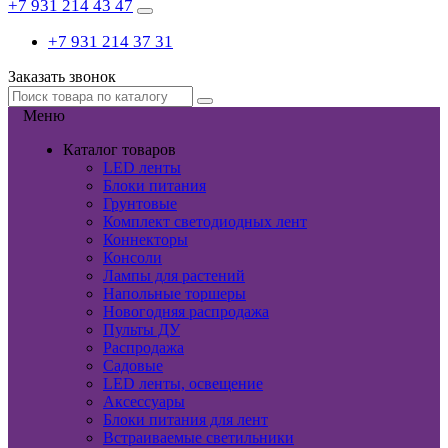
+7 931 214 43 47
+7 931 214 37 31
Заказать звонок
Меню
Каталог товаров
LED ленты
Блоки питания
Грунтовые
Комплект светодиодных лент
Коннекторы
Консоли
Лампы для растений
Напольные торшеры
Новогодняя распродажа
Пульты ДУ
Распродажа
Садовые
LED ленты, освещение
Аксессуары
Блоки питания для лент
Встраиваемые светильники