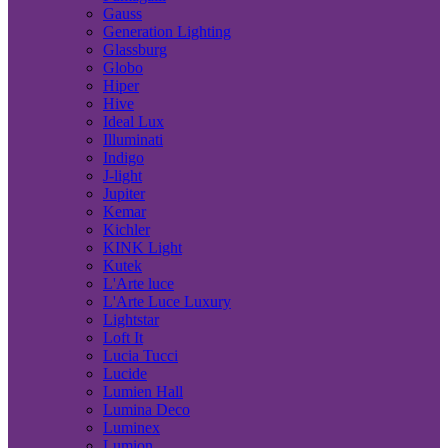
Gauss
Generation Lighting
Glassburg
Globo
Hiper
Hive
Ideal Lux
Illuminati
Indigo
J-light
Jupiter
Kemar
Kichler
KINK Light
Kutek
L'Arte luce
L'Arte Luce Luxury
Lightstar
Loft It
Lucia Tucci
Lucide
Lumien Hall
Lumina Deco
Luminex
Lumion