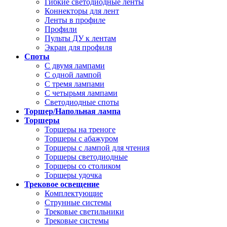
Гибкие светодиодные ленты
Коннекторы для лент
Ленты в профиле
Профили
Пульты ДУ к лентам
Экран для профиля
Споты
С двумя лампами
С одной лампой
С тремя лампами
С четырьмя лампами
Светодиодные споты
Торшер/Напольная лампа
Торшеры
Торшеры на треноге
Торшеры с абажуром
Торшеры с лампой для чтения
Торшеры светодиодные
Торшеры со столиком
Торшеры удочка
Трековое освещение
Комплектующие
Струнные системы
Трековые светильники
Трековые системы