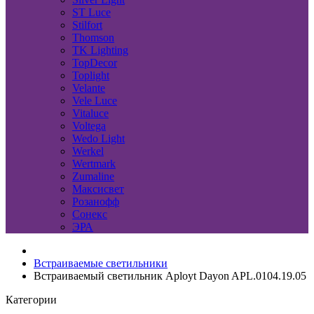
ST Luce
Stilfort
Thomson
TK Lighting
TopDecor
Toplight
Velante
Vele Luce
Vitaluce
Voltega
Wedo Light
Werkel
Wertmark
Zumaline
Максисвет
Розанофф
Сонекс
ЭРА
Встраиваемые светильники
Встраиваемый светильник Aployt Dayon APL.0104.19.05
Категории