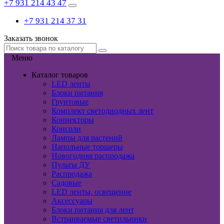
+7 931 214 43 47
+7 931 214 37 31
Заказать звонок
Меню
Каталог товаров
LED ленты
Блоки питания
Грунтовые
Комплект светодиодных лент
Коннекторы
Консоли
Лампы для растений
Напольные торшеры
Новогодняя распродажа
Пульты ДУ
Распродажа
Садовые
LED ленты, освещение
Аксессуары
Блоки питания для лент
Встраиваемые светильники