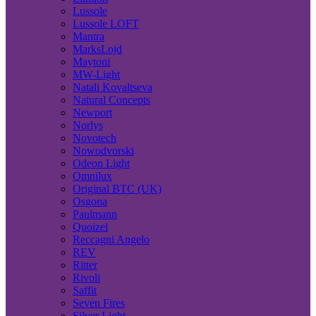
Lussole
Lussole LOFT
Mantra
MarksLojd
Maytoni
MW-Light
Natali Kovaltseva
Natural Concepts
Newport
Norlys
Novotech
Nowodvorski
Odeon Light
Omnilux
Original BTC (UK)
Osgona
Paulmann
Quoizel
Reccagni Angelo
REV
Ritter
Rivoli
Saffit
Seven Fires
Silver Light