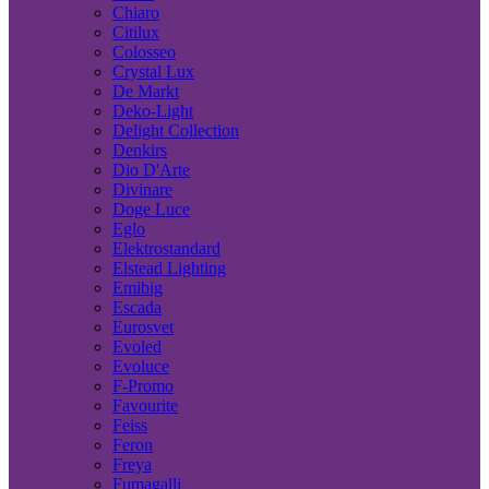
Chiaro
Citilux
Colosseo
Crystal Lux
De Markt
Deko-Light
Delight Collection
Denkirs
Dio D'Arte
Divinare
Doge Luce
Eglo
Elektrostandard
Elstead Lighting
Emibig
Escada
Eurosvet
Evoled
Evoluce
F-Promo
Favourite
Feiss
Feron
Freya
Fumagalli