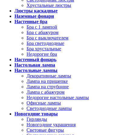
Хрустальные люстры
Люстры каскадные
Наземные фонари
Настенные бра
Бра с 1 лампой
Бра с абажуром
Бра с выключателем
Бра светодиодные
Бра хрустальные
Недорогие бра
Настенный фонарь
Настольная лампа
Настольные лампы
Декоративные лампы
Лампа на прищепке
Лампа на струбцине
Лампа с абажуром
Недорогие настольные лампы
Офисные лампы
Светодиодные лампы
Новогодние товары
Гирлянды
Новогодние украшения
Световые фигуры