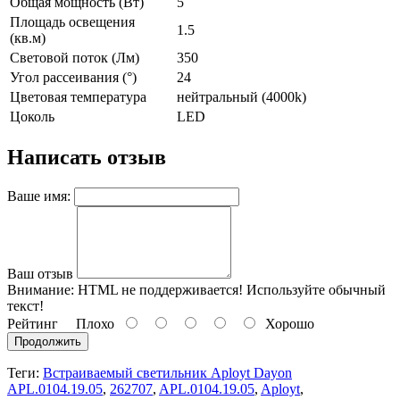
Общая мощность (Вт)
5
Площадь освещения
1.5
(кв.м)
Световой поток (Лм)
350
Угол рассеивания (°)
24
Цветовая температура
нейтральный (4000k)
Цоколь
LED
Написать отзыв
Ваше имя:
Ваш отзыв
Внимание:
HTML не поддерживается! Используйте обычный
текст!
Рейтинг
Плохо
Хорошо
Продолжить
Теги:
Встраиваемый светильник Aployt Dayon
APL.0104.19.05
,
262707
,
APL.0104.19.05
,
Aployt
,