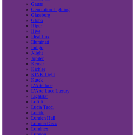
Gauss
Generation Lighting
Glassburg
Globo
Hiper
Hive
Ideal Lux
Illuminati
Indigo
J-light
Jupiter
Kemar
Kichler
KINK Light
Kutek
L'Arte luce
L'Arte Luce Luxury
Lightstar
Loft It
Lucia Tucci
Lucide
Lumien Hall
Lumina Deco
Luminex
Lumion