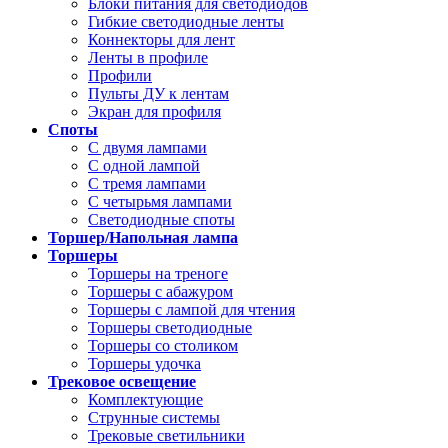
Блоки питания для светодиодов
Гибкие светодиодные ленты
Коннекторы для лент
Ленты в профиле
Профили
Пульты ДУ к лентам
Экран для профиля
Споты
С двумя лампами
С одной лампой
С тремя лампами
С четырьмя лампами
Светодиодные споты
Торшер/Напольная лампа
Торшеры
Торшеры на треноге
Торшеры с абажуром
Торшеры с лампой для чтения
Торшеры светодиодные
Торшеры со столиком
Торшеры удочка
Трековое освещение
Комплектующие
Струнные системы
Трековые светильники