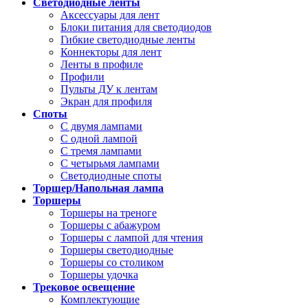
Светодиодные ленты
Аксессуары для лент
Блоки питания для светодиодов
Гибкие светодиодные ленты
Коннекторы для лент
Ленты в профиле
Профили
Пульты ДУ к лентам
Экран для профиля
Споты
С двумя лампами
С одной лампой
С тремя лампами
С четырьмя лампами
Светодиодные споты
Торшер/Напольная лампа
Торшеры
Торшеры на треноге
Торшеры с абажуром
Торшеры с лампой для чтения
Торшеры светодиодные
Торшеры со столиком
Торшеры удочка
Трековое освещение
Комплектующие