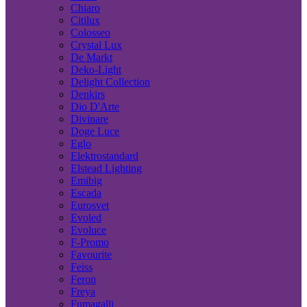
Chiaro
Citilux
Colosseo
Crystal Lux
De Markt
Deko-Light
Delight Collection
Denkirs
Dio D'Arte
Divinare
Doge Luce
Eglo
Elektrostandard
Elstead Lighting
Emibig
Escada
Eurosvet
Evoled
Evoluce
F-Promo
Favourite
Feiss
Feron
Freya
Fumagalli