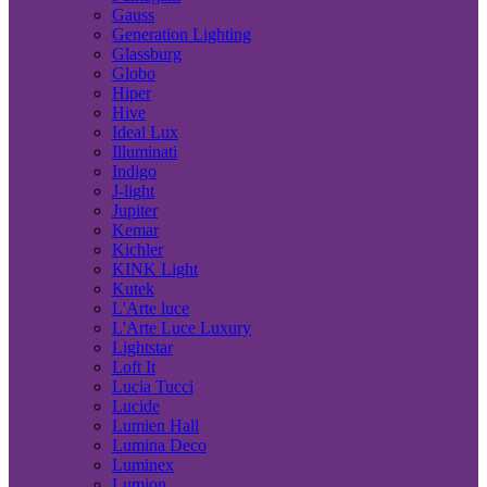
Gauss
Generation Lighting
Glassburg
Globo
Hiper
Hive
Ideal Lux
Illuminati
Indigo
J-light
Jupiter
Kemar
Kichler
KINK Light
Kutek
L'Arte luce
L'Arte Luce Luxury
Lightstar
Loft It
Lucia Tucci
Lucide
Lumien Hall
Lumina Deco
Luminex
Lumion