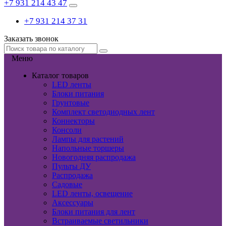
+7 931 214 43 47
+7 931 214 37 31
Заказать звонок
Меню
Каталог товаров
LED ленты
Блоки питания
Грунтовые
Комплект светодиодных лент
Коннекторы
Консоли
Лампы для растений
Напольные торшеры
Новогодняя распродажа
Пульты ДУ
Распродажа
Садовые
LED ленты, освещение
Аксессуары
Блоки питания для лент
Встраиваемые светильники