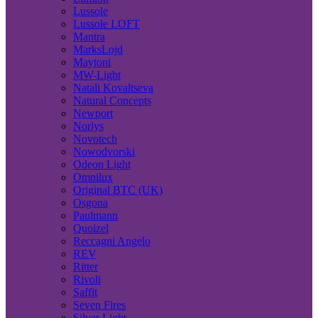
Lussole
Lussole LOFT
Mantra
MarksLojd
Maytoni
MW-Light
Natali Kovaltseva
Natural Concepts
Newport
Norlys
Novotech
Nowodvorski
Odeon Light
Omnilux
Original BTC (UK)
Osgona
Paulmann
Quoizel
Reccagni Angelo
REV
Ritter
Rivoli
Saffit
Seven Fires
Silver Light