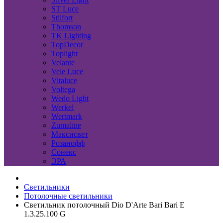
ST Luce
Stilfort
Thomson
TK Lighting
TopDecor
Toplight
Velante
Vele Luce
Vitaluce
Voltega
Wedo Light
Werkel
Wertmark
Zumaline
Максисвет
Розанофф
Сонекс
ЭРА
Светильники
Потолочные светильники
Светильник потолочный Dio D'Arte Bari Bari E
1.3.25.100 G