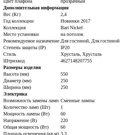
Цвет плафона
прозрачный
Дополнительная информация
Вес (Кг)
2,4
Год коллекции
Новинки 2017
Коллекция
Bari Nickel
Место установки
на потолок
Рекомендуемое назначение
Для гостиной, Для гостиной
Степень защиты (IP)
IP20
Стиль
Хрусталь, Хрусталь
Штрихкод
4627148207755
Размеры изделия
Высота (мм)
550
Диаметр (мм)
250
Ширина (мм)
250
Электрика
Возможность замены ламп
Сменные лампы
Количество ламп (Шт)
1
Мощность лампы (Вт)
60
Напряжение (В)
220
Общая мощность (Вт)
60
Площадь освещения (кв.м)
3.3