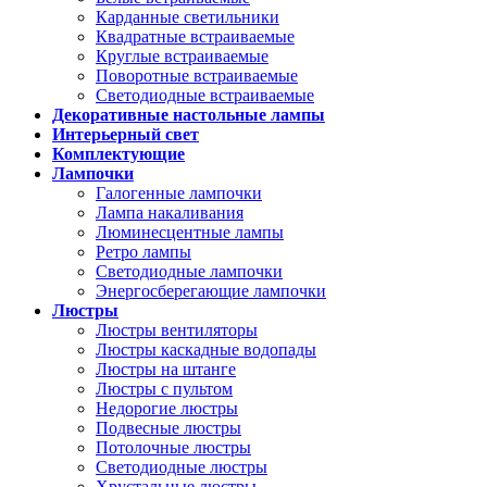
Карданные светильники
Квадратные встраиваемые
Круглые встраиваемые
Поворотные встраиваемые
Светодиодные встраиваемые
Декоративные настольные лампы
Интерьерный свет
Комплектующие
Лампочки
Галогенные лампочки
Лампа накаливания
Люминесцентные лампы
Ретро лампы
Светодиодные лампочки
Энергосберегающие лампочки
Люстры
Люстры вентиляторы
Люстры каскадные водопады
Люстры на штанге
Люстры с пультом
Недорогие люстры
Подвесные люстры
Потолочные люстры
Светодиодные люстры
Хрустальные люстры