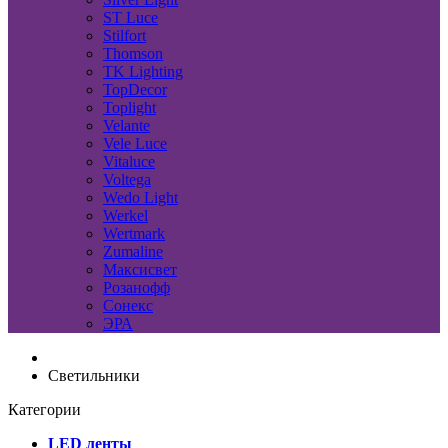
ST Luce
Stilfort
Thomson
TK Lighting
TopDecor
Toplight
Velante
Vele Luce
Vitaluce
Voltega
Wedo Light
Werkel
Wertmark
Zumaline
Максисвет
Розанофф
Сонекс
ЭРА
Светильники
Категории
LED ленты