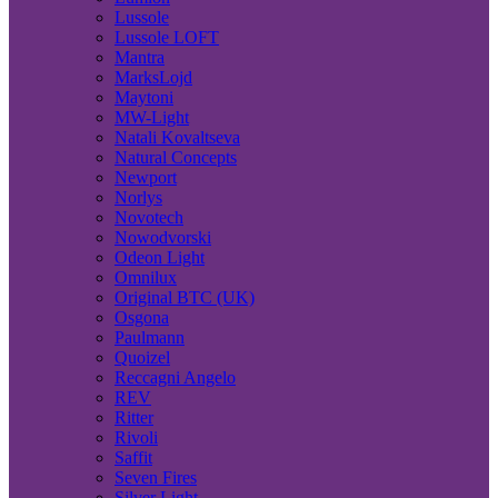
Lussole
Lussole LOFT
Mantra
MarksLojd
Maytoni
MW-Light
Natali Kovaltseva
Natural Concepts
Newport
Norlys
Novotech
Nowodvorski
Odeon Light
Omnilux
Original BTC (UK)
Osgona
Paulmann
Quoizel
Reccagni Angelo
REV
Ritter
Rivoli
Saffit
Seven Fires
Silver Light