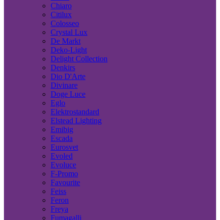
Chiaro
Citilux
Colosseo
Crystal Lux
De Markt
Deko-Light
Delight Collection
Denkirs
Dio D'Arte
Divinare
Doge Luce
Eglo
Elektrostandard
Elstead Lighting
Emibig
Escada
Eurosvet
Evoled
Evoluce
F-Promo
Favourite
Feiss
Feron
Freya
Fumagalli