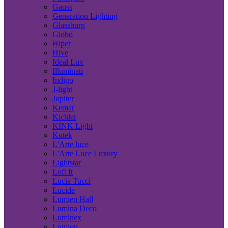
Gauss
Generation Lighting
Glassburg
Globo
Hiper
Hive
Ideal Lux
Illuminati
Indigo
J-light
Jupiter
Kemar
Kichler
KINK Light
Kutek
L'Arte luce
L'Arte Luce Luxury
Lightstar
Loft It
Lucia Tucci
Lucide
Lumien Hall
Lumina Deco
Luminex
Lumion