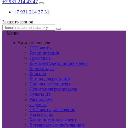
+7 931 214 43 47
+7 931 214 37 31
Заказать звонок
Меню
Каталог товаров
LED ленты
Блоки питания
Грунтовые
Комплект светодиодных лент
Коннекторы
Консоли
Лампы для растений
Напольные торшеры
Новогодняя распродажа
Пульты ДУ
Распродажа
Садовые
LED ленты, освещение
Аксессуары
Блоки питания для лент
Встраиваемые светильники