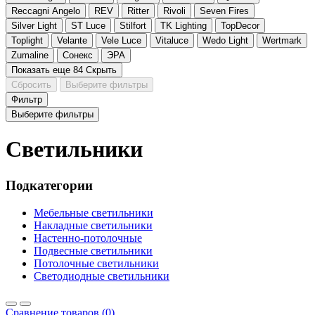
Reccagni Angelo
REV
Ritter
Rivoli
Seven Fires
Silver Light
ST Luce
Stilfort
TK Lighting
TopDecor
Toplight
Velante
Vele Luce
Vitaluce
Wedo Light
Wertmark
Zumaline
Сонекс
ЭРА
Показать еще 84
Скрыть
Сбросить
Выберите фильтры
Фильтр
Выберите фильтры
Светильники
Подкатегории
Мебельные светильники
Накладные светильники
Настенно-потолочные
Подвесные светильники
Потолочные светильники
Светодиодные светильники
Сравнение товаров (0)