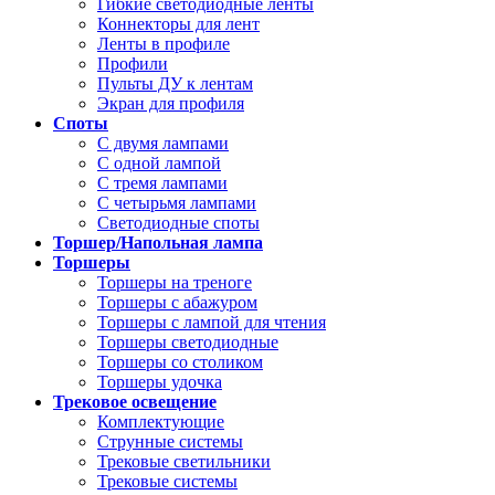
Гибкие светодиодные ленты
Коннекторы для лент
Ленты в профиле
Профили
Пульты ДУ к лентам
Экран для профиля
Споты
С двумя лампами
С одной лампой
С тремя лампами
С четырьмя лампами
Светодиодные споты
Торшер/Напольная лампа
Торшеры
Торшеры на треноге
Торшеры с абажуром
Торшеры с лампой для чтения
Торшеры светодиодные
Торшеры со столиком
Торшеры удочка
Трековое освещение
Комплектующие
Струнные системы
Трековые светильники
Трековые системы