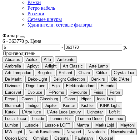
Рамки
Ретро кабель
Розетки
Сетевые шнуры
Удлинители, сетевые фильтры
Фильтр
6
-
363770
р.
Цена
-
р.
Производитель
Abrasax
Adilux
Alfa
Ambiente
Ambrella
Aployt
Arlight
Art Classic
Arte Lamp
Arti Lampadari
Bogates
Brilliant
Chiaro
Citilux
Crystal Lux
De Markt
Deko-Light
Delight Collection
Denkirs
Dio D'Arte
Divinare
Doge Luce
Eglo
Elektrostandard
Escada
Eurosvet
Evoluce
F-Promo
Favourite
Feiss
Feron
Freya
Gauss
Glassburg
Globo
Hiper
Ideal Lux
Illuminati
Indigo
Jupiter
Kemar
Kichler
KINK Light
Kutek
L'Arte luce
L'Arte Luce Luxury
Lightstar
Loft It
Lucia Tucci
Lucide
Lumien Hall
Lumina Deco
Luminex
Lumion
Lussole
Lussole LOFT
Mantra
MarksLojd
Maytoni
MW-Light
Natali Kovaltseva
Newport
Novotech
Nowodvorski
Odeon Light
Omnilux
Osgona
Paulmann
Quoizel