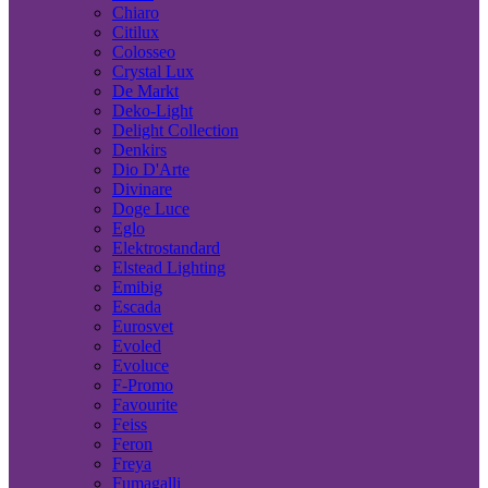
Chiaro
Citilux
Colosseo
Crystal Lux
De Markt
Deko-Light
Delight Collection
Denkirs
Dio D'Arte
Divinare
Doge Luce
Eglo
Elektrostandard
Elstead Lighting
Emibig
Escada
Eurosvet
Evoled
Evoluce
F-Promo
Favourite
Feiss
Feron
Freya
Fumagalli