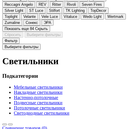
Reccagni Angelo
REV
Ritter
Rivoli
Seven Fires
Silver Light
ST Luce
Stilfort
TK Lighting
TopDecor
Toplight
Velante
Vele Luce
Vitaluce
Wedo Light
Wertmark
Zumaline
Сонекс
ЭРА
Показать еще 84
Скрыть
Сбросить
Выберите фильтры
Фильтр
Выберите фильтры
Светильники
Подкатегории
Мебельные светильники
Накладные светильники
Настенно-потолочные
Подвесные светильники
Потолочные светильники
Светодиодные светильники
Сравнение товаров (0)