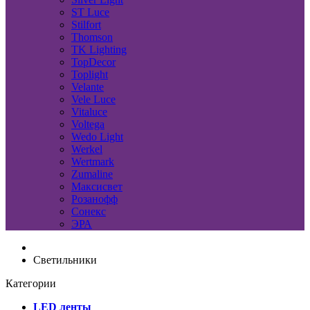
ST Luce
Stilfort
Thomson
TK Lighting
TopDecor
Toplight
Velante
Vele Luce
Vitaluce
Voltega
Wedo Light
Werkel
Wertmark
Zumaline
Максисвет
Розанофф
Сонекс
ЭРА
Светильники
Категории
LED ленты