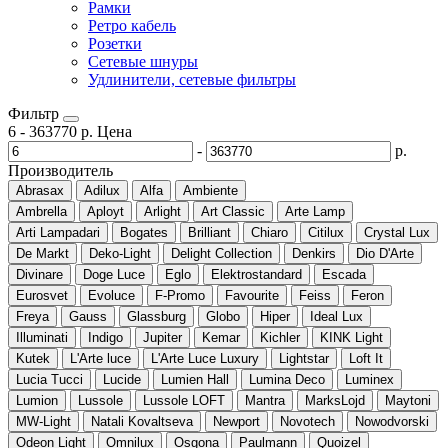
Рамки
Ретро кабель
Розетки
Сетевые шнуры
Удлинители, сетевые фильтры
Фильтр
6
-
363770
р.
Цена
-
р.
Производитель
Abrasax
Adilux
Alfa
Ambiente
Ambrella
Aployt
Arlight
Art Classic
Arte Lamp
Arti Lampadari
Bogates
Brilliant
Chiaro
Citilux
Crystal Lux
De Markt
Deko-Light
Delight Collection
Denkirs
Dio D'Arte
Divinare
Doge Luce
Eglo
Elektrostandard
Escada
Eurosvet
Evoluce
F-Promo
Favourite
Feiss
Feron
Freya
Gauss
Glassburg
Globo
Hiper
Ideal Lux
Illuminati
Indigo
Jupiter
Kemar
Kichler
KINK Light
Kutek
L'Arte luce
L'Arte Luce Luxury
Lightstar
Loft It
Lucia Tucci
Lucide
Lumien Hall
Lumina Deco
Luminex
Lumion
Lussole
Lussole LOFT
Mantra
MarksLojd
Maytoni
MW-Light
Natali Kovaltseva
Newport
Novotech
Nowodvorski
Odeon Light
Omnilux
Osgona
Paulmann
Quoizel