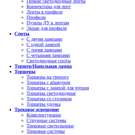
Гибкие светодиодные ленты
Коннекторы для лент
Ленты в профиле
Профили
Пульты ДУ к лентам
Экран для профиля
Споты
С двумя лампами
С одной лампой
С тремя лампами
С четырьмя лампами
Светодиодные споты
Торшер/Напольная лампа
Торшеры
Торшеры на треноге
Торшеры с абажуром
Торшеры с лампой для чтения
Торшеры светодиодные
Торшеры со столиком
Торшеры удочка
Трековое освещение
Комплектующие
Струнные системы
Трековые светильники
Трековые системы