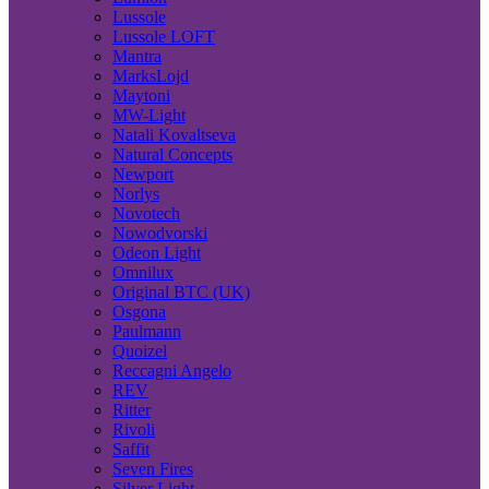
Lussole
Lussole LOFT
Mantra
MarksLojd
Maytoni
MW-Light
Natali Kovaltseva
Natural Concepts
Newport
Norlys
Novotech
Nowodvorski
Odeon Light
Omnilux
Original BTC (UK)
Osgona
Paulmann
Quoizel
Reccagni Angelo
REV
Ritter
Rivoli
Saffit
Seven Fires
Silver Light