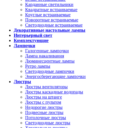
Карданные светильники
Квадратные встраиваемые
Круглые встраиваемые
Поворотные встраиваемые
Светодиодные встраиваемые
Декоративные настольные лампы
Интерьерный свет
Комплектующие
Лампочки
Галогенные лампочки
Лампа накаливания
Люминесцентные лампы
Ретро лампы
Светодиодные лампочки
Энергосберегающие лампочки
Люстры
Люстры вентиляторы
Люстры каскадные водопады
Люстры на штанге
Люстры с пультом
Недорогие люстры
Подвесные люстры
Потолочные люстры
Светодиодные люстры
Хрустальные люстры