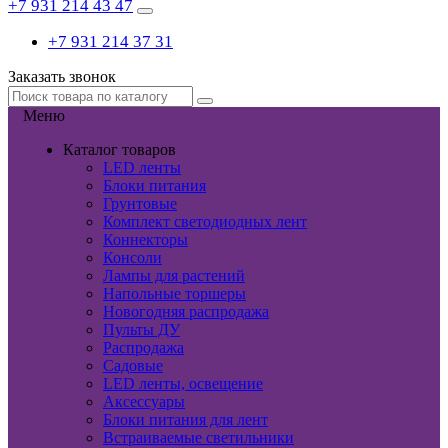
+7 931 214 43 47
+7 931 214 37 31
Заказать звонок
Меню
Каталог товаров
LED ленты
Блоки питания
Грунтовые
Комплект светодиодных лент
Коннекторы
Консоли
Лампы для растений
Напольные торшеры
Новогодняя распродажа
Пульты ДУ
Распродажа
Садовые
LED ленты, освещение
Аксессуары
Блоки питания для лент
Встраиваемые светильники