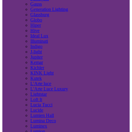
Gauss
Generation Lighting
Glassburg
Globo
Hiper
Hive
Ideal Lux
Illuminati
Indigo
J-light
Jupiter
Kemar
Kichler
KINK Light
Kutek
L'Arte luce
L'Arte Luce Luxury
Lightstar
Loft It
Lucia Tucci
Lucide
Lumien Hall
Lumina Deco
Luminex
Lumion