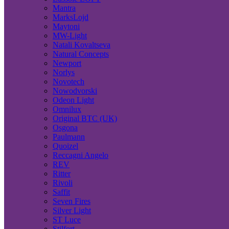
Mantra
MarksLojd
Maytoni
MW-Light
Natali Kovaltseva
Natural Concepts
Newport
Norlys
Novotech
Nowodvorski
Odeon Light
Omnilux
Original BTC (UK)
Osgona
Paulmann
Quoizel
Reccagni Angelo
REV
Ritter
Rivoli
Saffit
Seven Fires
Silver Light
ST Luce
Stilfort