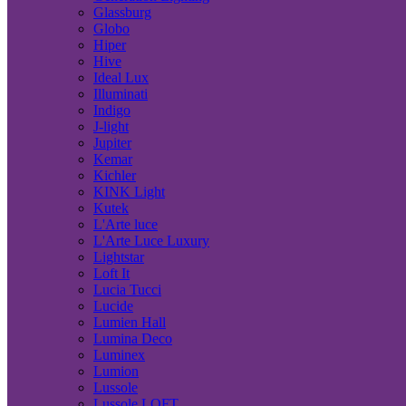
Glassburg
Globo
Hiper
Hive
Ideal Lux
Illuminati
Indigo
J-light
Jupiter
Kemar
Kichler
KINK Light
Kutek
L'Arte luce
L'Arte Luce Luxury
Lightstar
Loft It
Lucia Tucci
Lucide
Lumien Hall
Lumina Deco
Luminex
Lumion
Lussole
Lussole LOFT