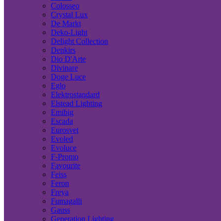
Colosseo
Crystal Lux
De Markt
Deko-Light
Delight Collection
Denkirs
Dio D'Arte
Divinare
Doge Luce
Eglo
Elektrostandard
Elstead Lighting
Emibig
Escada
Eurosvet
Evoled
Evoluce
F-Promo
Favourite
Feiss
Feron
Freya
Fumagalli
Gauss
Generation Lighting