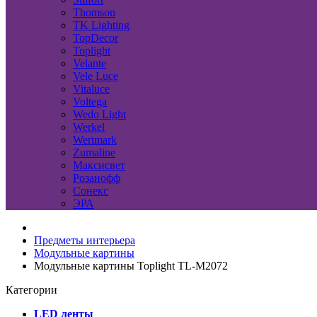
Thomson
TK Lighting
TopDecor
Toplight
Velante
Vele Luce
Vitaluce
Voltega
Wedo Light
Werkel
Wertmark
Zumaline
Максисвет
Розанофф
Сонекс
ЭРА
Предметы интерьера
Модульные картины
Модульные картины Toplight TL-M2072
Категории
LED ленты