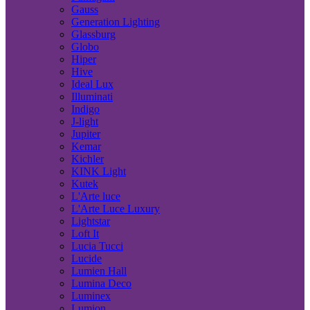
Gauss
Generation Lighting
Glassburg
Globo
Hiper
Hive
Ideal Lux
Illuminati
Indigo
J-light
Jupiter
Kemar
Kichler
KINK Light
Kutek
L'Arte luce
L'Arte Luce Luxury
Lightstar
Loft It
Lucia Tucci
Lucide
Lumien Hall
Lumina Deco
Luminex
Lumion