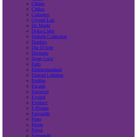
Chiaro
Citilux
Colosseo
Crystal Lux
De Markt
Deko-Light
Delight Collection
Denkirs
Dio D'Arte
Divinare
Doge Luce
Eglo
Elektrostandard
Elstead Lighting
Emibig
Escada
Eurosvet
Evoled
Evoluce
F-Promo
Favourite
Feiss
Feron
Freya
Fumagalli