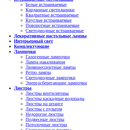
Белые встраиваемые
Карданные светильники
Квадратные встраиваемые
Круглые встраиваемые
Поворотные встраиваемые
Светодиодные встраиваемые
Декоративные настольные лампы
Интерьерный свет
Комплектующие
Лампочки
Галогенные лампочки
Лампа накаливания
Люминесцентные лампы
Ретро лампы
Светодиодные лампочки
Энергосберегающие лампочки
Люстры
Люстры вентиляторы
Люстры каскадные водопады
Люстры на штанге
Люстры с пультом
Недорогие люстры
Подвесные люстры
Потолочные люстры
Светодиодные люстры