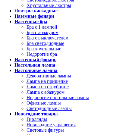
Хрустальные люстры
Люстры каскадные
Наземные фонари
Настенные бра
Бра с 1 лампой
Бра с абажуром
Бра с выключателем
Бра светодиодные
Бра хрустальные
Недорогие бра
Настенный фонарь
Настольная лампа
Настольные лампы
Декоративные лампы
Лампа на прищепке
Лампа на струбцине
Лампа с абажуром
Недорогие настольные лампы
Офисные лампы
Светодиодные лампы
Новогодние товары
Гирлянды
Новогодние украшения
Световые фигуры