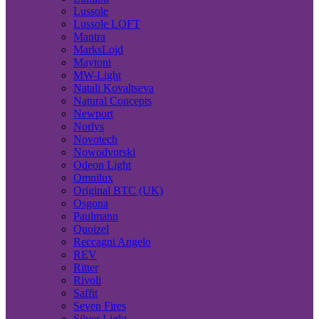
Lussole
Lussole LOFT
Mantra
MarksLojd
Maytoni
MW-Light
Natali Kovaltseva
Natural Concepts
Newport
Norlys
Novotech
Nowodvorski
Odeon Light
Omnilux
Original BTC (UK)
Osgona
Paulmann
Quoizel
Reccagni Angelo
REV
Ritter
Rivoli
Saffit
Seven Fires
Silver Light