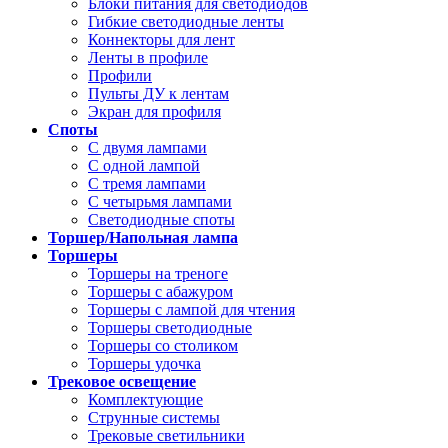
Блоки питания для светодиодов
Гибкие светодиодные ленты
Коннекторы для лент
Ленты в профиле
Профили
Пульты ДУ к лентам
Экран для профиля
Споты
С двумя лампами
С одной лампой
С тремя лампами
С четырьмя лампами
Светодиодные споты
Торшер/Напольная лампа
Торшеры
Торшеры на треноге
Торшеры с абажуром
Торшеры с лампой для чтения
Торшеры светодиодные
Торшеры со столиком
Торшеры удочка
Трековое освещение
Комплектующие
Струнные системы
Трековые светильники