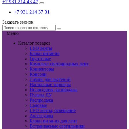
+7 931 214 43 47
+7 931 214 37 31
Заказать звонок
Меню
Каталог товаров
LED ленты
Блоки питания
Грунтовые
Комплект светодиодных лент
Коннекторы
Консоли
Лампы для растений
Напольные торшеры
Новогодняя распродажа
Пульты ДУ
Распродажа
Садовые
LED ленты, освещение
Аксессуары
Блоки питания для лент
Встраиваемые светильники