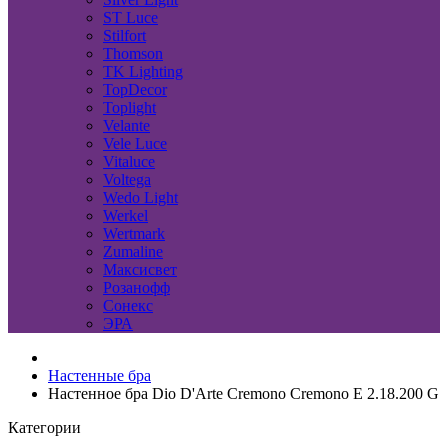
ST Luce
Stilfort
Thomson
TK Lighting
TopDecor
Toplight
Velante
Vele Luce
Vitaluce
Voltega
Wedo Light
Werkel
Wertmark
Zumaline
Максисвет
Розанофф
Сонекс
ЭРА
Настенные бра
Настенное бра Dio D'Arte Cremono Cremono E 2.18.200 G
Категории