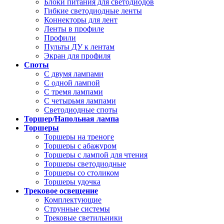
Блоки питания для светодиодов
Гибкие светодиодные ленты
Коннекторы для лент
Ленты в профиле
Профили
Пульты ДУ к лентам
Экран для профиля
Споты
С двумя лампами
С одной лампой
С тремя лампами
С четырьмя лампами
Светодиодные споты
Торшер/Напольная лампа
Торшеры
Торшеры на треноге
Торшеры с абажуром
Торшеры с лампой для чтения
Торшеры светодиодные
Торшеры со столиком
Торшеры удочка
Трековое освещение
Комплектующие
Струнные системы
Трековые светильники