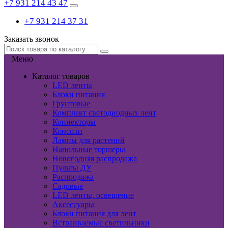
+7 931 214 43 47
+7 931 214 37 31
Заказать звонок
Меню
Каталог товаров
LED ленты
Блоки питания
Грунтовые
Комплект светодиодных лент
Коннекторы
Консоли
Лампы для растений
Напольные торшеры
Новогодняя распродажа
Пульты ДУ
Распродажа
Садовые
LED ленты, освещение
Аксессуары
Блоки питания для лент
Встраиваемые светильники