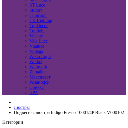
ST Luce
Stilfort
Thomson
TK Lighting
TopDecor
Toplight
Velante
Vele Luce
Vitaluce
Voltega
Wedo Light
Werkel
Wertmark
Zumaline
Максисвет
Розанофф
Сонекс
ЭРА
Люстры
Подвесная люстра Indigo Fresco 10001/4P Black V000102
Категории