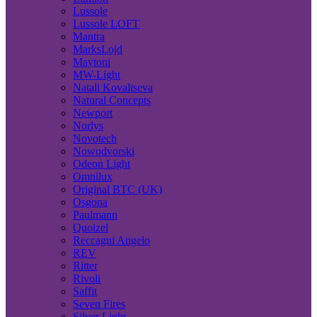
Lussole
Lussole LOFT
Mantra
MarksLojd
Maytoni
MW-Light
Natali Kovaltseva
Natural Concepts
Newport
Norlys
Novotech
Nowodvorski
Odeon Light
Omnilux
Original BTC (UK)
Osgona
Paulmann
Quoizel
Reccagni Angelo
REV
Ritter
Rivoli
Saffit
Seven Fires
Silver Light