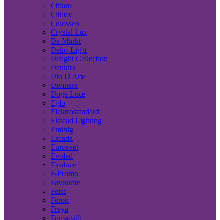
Chiaro
Citilux
Colosseo
Crystal Lux
De Markt
Deko-Light
Delight Collection
Denkirs
Dio D'Arte
Divinare
Doge Luce
Eglo
Elektrostandard
Elstead Lighting
Emibig
Escada
Eurosvet
Evoled
Evoluce
F-Promo
Favourite
Feiss
Feron
Freya
Fumagalli