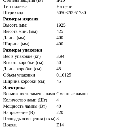
Степень защиты (IP)
IP20
Тип подвеса
На цепи
Штрихкод
5050370951780
Размеры изделия
Высота (мм)
1925
Высота мин. (мм)
425
Длина (мм)
400
Ширина (мм)
400
Размеры упаковки
Вес в упаковке (кг)
3.94
Высота коробки (см)
50
Длина коробки (см)
45
Объем упаковки
0.10125
Ширина коробки (см)
45
Электрика
Возможность замены ламп
Сменные лампы
Количество ламп (Шт)
4
Мощность лампы (Вт)
40
Напряжение (В)
220
Площадь освещения (кв.м)
8
Цоколь
E14