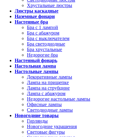
Хрустальные люстры
Люстры каскадные
Наземные фонари
Настенные бра
Бра с 1 лампой
Бра с абажуром
Бра с выключателем
Бра светодиодные
Бра хрустальные
Недорогие бра
Настенный фонарь
Настольная лампа
Настольные лампы
Декоративные лампы
Лампа на прищепке
Лампа на струбцине
Лампа с абажуром
Недорогие настольные лампы
Офисные лампы
Светодиодные лампы
Новогодние товары
Гирлянды
Новогодние украшения
Световые фигуры