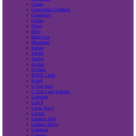
Gauss
Generation Lighting
Glassburg
Globo
Hiper
Hive
Ideal Lux
Illuminati
Indigo
J-light
Jupiter
Kemar
Kichler
KINK Light
Kutek
L'Arte luce
L'Arte Luce Luxury
Lightstar
Loft It
Lucia Tucci
Lucide
Lumien Hall
Lumina Deco
Luminex
Lumion