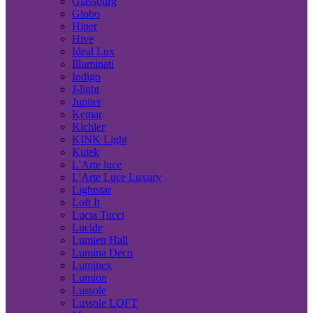
Glassburg
Globo
Hiper
Hive
Ideal Lux
Illuminati
Indigo
J-light
Jupiter
Kemar
Kichler
KINK Light
Kutek
L'Arte luce
L'Arte Luce Luxury
Lightstar
Loft It
Lucia Tucci
Lucide
Lumien Hall
Lumina Deco
Luminex
Lumion
Lussole
Lussole LOFT