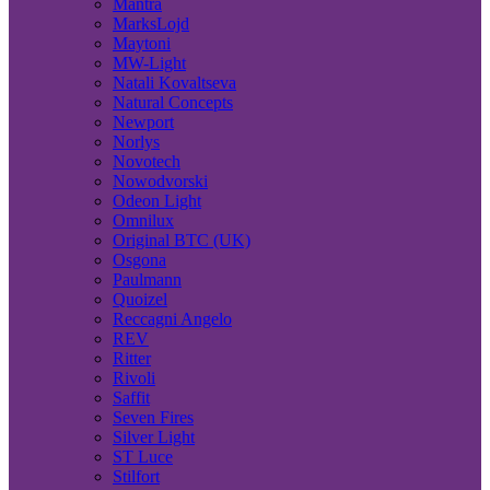
Mantra
MarksLojd
Maytoni
MW-Light
Natali Kovaltseva
Natural Concepts
Newport
Norlys
Novotech
Nowodvorski
Odeon Light
Omnilux
Original BTC (UK)
Osgona
Paulmann
Quoizel
Reccagni Angelo
REV
Ritter
Rivoli
Saffit
Seven Fires
Silver Light
ST Luce
Stilfort