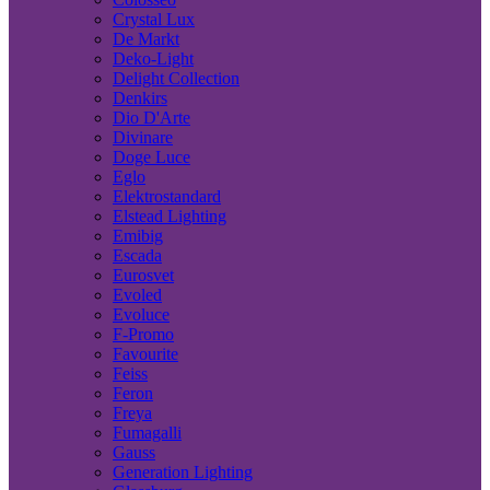
Crystal Lux
De Markt
Deko-Light
Delight Collection
Denkirs
Dio D'Arte
Divinare
Doge Luce
Eglo
Elektrostandard
Elstead Lighting
Emibig
Escada
Eurosvet
Evoled
Evoluce
F-Promo
Favourite
Feiss
Feron
Freya
Fumagalli
Gauss
Generation Lighting