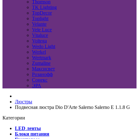
Thomson
TK Lighting
TopDecor
Toplight
Velante
Vele Luce
Vitaluce
Voltega
Wedo Light
Werkel
Wertmark
Zumaline
Максисвет
Розанофф
Сонекс
ЭРА
Люстры
Подвесная люстра Dio D'Arte Salerno Salerno E 1.1.8 G
Категории
LED ленты
Блоки питания