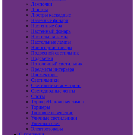
Лампочки
Люстры
Люстры каскадные
Наземные фонари
Настенные бра
Настенный фонарь
Настольная лампа
Настольные лампы
Новогодние товары
Подвесной светильник
Подсветки
Потолочный светильник
Предметы интерьера
Прожекторы
Светильники
Светильники армстронг
Светодиодные ленты
Споты
Торшер/Напольная лампа
Торшеры
Трековое освещение
Уличные светильники
Уличный свет
Электротовары
О компании