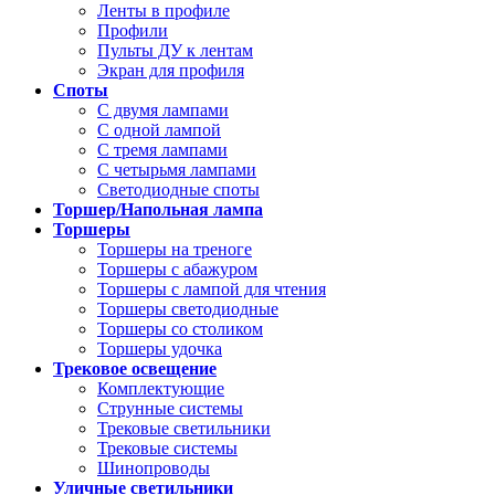
Ленты в профиле
Профили
Пульты ДУ к лентам
Экран для профиля
Споты
С двумя лампами
С одной лампой
С тремя лампами
С четырьмя лампами
Светодиодные споты
Торшер/Напольная лампа
Торшеры
Торшеры на треноге
Торшеры с абажуром
Торшеры с лампой для чтения
Торшеры светодиодные
Торшеры со столиком
Торшеры удочка
Трековое освещение
Комплектующие
Струнные системы
Трековые светильники
Трековые системы
Шинопроводы
Уличные светильники