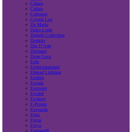
Chiaro
Citilux
Colosseo
Crystal Lux
De Markt
Deko-Light
Delight Collection
Denkirs
Dio D'Arte
Divinare
Doge Luce
Eglo
Elektrostandard
Elstead Lighting
Emibig
Escada
Eurosvet
Evoled
Evoluce
F-Promo
Favourite
Feiss
Feron
Freya
Fumagalli