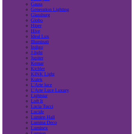
Gauss
Generation Lighting
Glassburg
Globo
Hiper
Hive
Ideal Lux
Illuminati
Indigo
J-light
Jupiter
Kemar
Kichler
KINK Light
Kutek
L'Arte luce
L'Arte Luce Luxury
Lightstar
Loft It
Lucia Tucci
Lucide
Lumien Hall
Lumina Deco
Luminex
Lumion