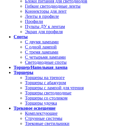
Блоки питания для светодиодов
Гибкие светодиодные ленты
Коннекторы для лент
Ленты в профиле
Профили
Пульты ДУ к лентам
Экран для профиля
Споты
С двумя лампами
С одной лампой
С тремя лампами
С четырьмя лампами
Светодиодные споты
Торшер/Напольная лампа
Торшеры
Торшеры на треноге
Торшеры с абажуром
Торшеры с лампой для чтения
Торшеры светодиодные
Торшеры со столиком
Торшеры удочка
Трековое освещение
Комплектующие
Струнные системы
Трековые светильники