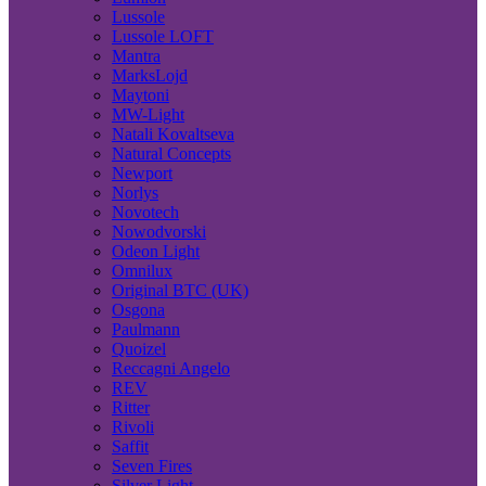
Lussole
Lussole LOFT
Mantra
MarksLojd
Maytoni
MW-Light
Natali Kovaltseva
Natural Concepts
Newport
Norlys
Novotech
Nowodvorski
Odeon Light
Omnilux
Original BTC (UK)
Osgona
Paulmann
Quoizel
Reccagni Angelo
REV
Ritter
Rivoli
Saffit
Seven Fires
Silver Light