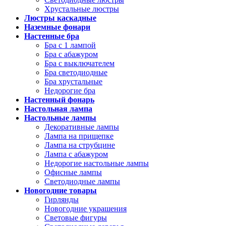
Хрустальные люстры
Люстры каскадные
Наземные фонари
Настенные бра
Бра с 1 лампой
Бра с абажуром
Бра с выключателем
Бра светодиодные
Бра хрустальные
Недорогие бра
Настенный фонарь
Настольная лампа
Настольные лампы
Декоративные лампы
Лампа на прищепке
Лампа на струбцине
Лампа с абажуром
Недорогие настольные лампы
Офисные лампы
Светодиодные лампы
Новогодние товары
Гирлянды
Новогодние украшения
Световые фигуры