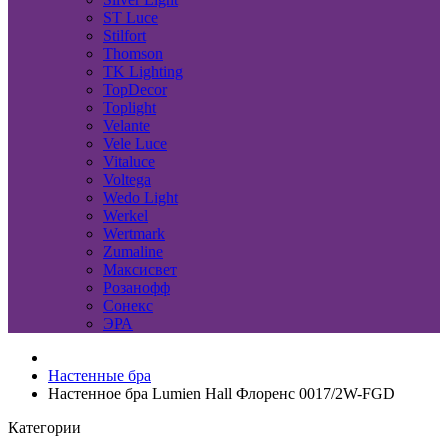
ST Luce
Stilfort
Thomson
TK Lighting
TopDecor
Toplight
Velante
Vele Luce
Vitaluce
Voltega
Wedo Light
Werkel
Wertmark
Zumaline
Максисвет
Розанофф
Сонекс
ЭРА
Настенные бра
Настенное бра Lumien Hall Флоренс 0017/2W-FGD
Категории