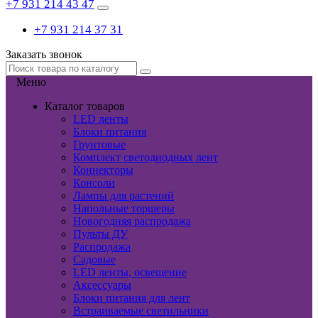
+7 931 214 43 47
+7 931 214 37 31
Заказать звонок
Меню
Каталог товаров
LED ленты
Блоки питания
Грунтовые
Комплект светодиодных лент
Коннекторы
Консоли
Лампы для растений
Напольные торшеры
Новогодняя распродажа
Пульты ДУ
Распродажа
Садовые
LED ленты, освещение
Аксессуары
Блоки питания для лент
Встраиваемые светильники