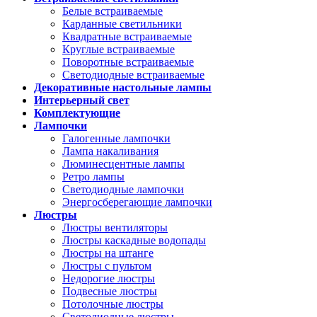
Белые встраиваемые
Карданные светильники
Квадратные встраиваемые
Круглые встраиваемые
Поворотные встраиваемые
Светодиодные встраиваемые
Декоративные настольные лампы
Интерьерный свет
Комплектующие
Лампочки
Галогенные лампочки
Лампа накаливания
Люминесцентные лампы
Ретро лампы
Светодиодные лампочки
Энергосберегающие лампочки
Люстры
Люстры вентиляторы
Люстры каскадные водопады
Люстры на штанге
Люстры с пультом
Недорогие люстры
Подвесные люстры
Потолочные люстры
Светодиодные люстры