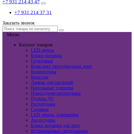
+7 931 214 43 47
+7 931 214 37 31
Заказать звонок
Меню
Каталог товаров
LED ленты
Блоки питания
Грунтовые
Комплект светодиодных лент
Коннекторы
Консоли
Лампы для растений
Напольные торшеры
Новогодняя распродажа
Пульты ДУ
Распродажа
Садовые
LED ленты, освещение
Аксессуары
Блоки питания для лент
Встраиваемые светильники