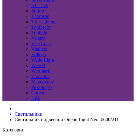
ST Luce
Stilfort
Thomson
TK Lighting
TopDecor
Toplight
Velante
Vele Luce
Vitaluce
Voltega
Wedo Light
Werkel
Wertmark
Zumaline
Максисвет
Розанофф
Сонекс
ЭРА
Светильники
Светильник подвесной Odeon Light Nera 6600/21L
Категории