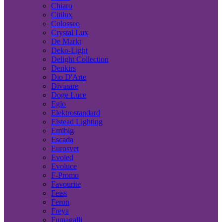
Chiaro
Citilux
Colosseo
Crystal Lux
De Markt
Deko-Light
Delight Collection
Denkirs
Dio D'Arte
Divinare
Doge Luce
Eglo
Elektrostandard
Elstead Lighting
Emibig
Escada
Eurosvet
Evoled
Evoluce
F-Promo
Favourite
Feiss
Feron
Freya
Fumagalli