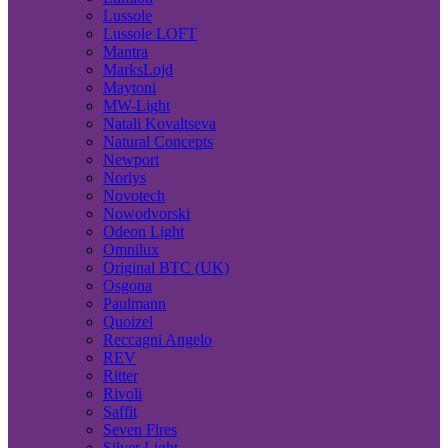
Lussole
Lussole LOFT
Mantra
MarksLojd
Maytoni
MW-Light
Natali Kovaltseva
Natural Concepts
Newport
Norlys
Novotech
Nowodvorski
Odeon Light
Omnilux
Original BTC (UK)
Osgona
Paulmann
Quoizel
Reccagni Angelo
REV
Ritter
Rivoli
Saffit
Seven Fires
Silver Light