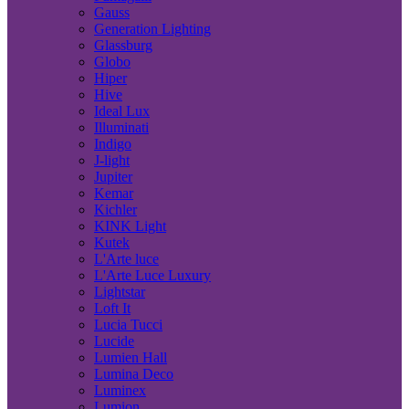
Gauss
Generation Lighting
Glassburg
Globo
Hiper
Hive
Ideal Lux
Illuminati
Indigo
J-light
Jupiter
Kemar
Kichler
KINK Light
Kutek
L'Arte luce
L'Arte Luce Luxury
Lightstar
Loft It
Lucia Tucci
Lucide
Lumien Hall
Lumina Deco
Luminex
Lumion