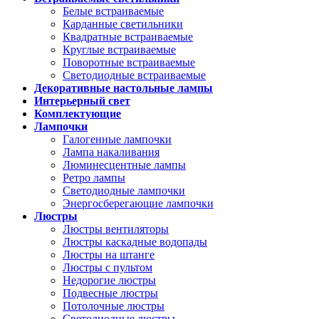
Белые встраиваемые
Карданные светильники
Квадратные встраиваемые
Круглые встраиваемые
Поворотные встраиваемые
Светодиодные встраиваемые
Декоративные настольные лампы
Интерьерный свет
Комплектующие
Лампочки
Галогенные лампочки
Лампа накаливания
Люминесцентные лампы
Ретро лампы
Светодиодные лампочки
Энергосберегающие лампочки
Люстры
Люстры вентиляторы
Люстры каскадные водопады
Люстры на штанге
Люстры с пультом
Недорогие люстры
Подвесные люстры
Потолочные люстры
Светодиодные люстры