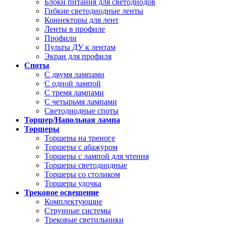
Блоки питания для светодиодов
Гибкие светодиодные ленты
Коннекторы для лент
Ленты в профиле
Профили
Пульты ДУ к лентам
Экран для профиля
Споты
С двумя лампами
С одной лампой
С тремя лампами
С четырьмя лампами
Светодиодные споты
Торшер/Напольная лампа
Торшеры
Торшеры на треноге
Торшеры с абажуром
Торшеры с лампой для чтения
Торшеры светодиодные
Торшеры со столиком
Торшеры удочка
Трековое освещение
Комплектующие
Струнные системы
Трековые светильники