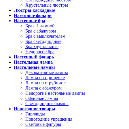
Хрустальные люстры
Люстры каскадные
Наземные фонари
Настенные бра
Бра с 1 лампой
Бра с абажуром
Бра с выключателем
Бра светодиодные
Бра хрустальные
Недорогие бра
Настенный фонарь
Настольная лампа
Настольные лампы
Декоративные лампы
Лампа на прищепке
Лампа на струбцине
Лампа с абажуром
Недорогие настольные лампы
Офисные лампы
Светодиодные лампы
Новогодние товары
Гирлянды
Новогодние украшения
Световые фигуры