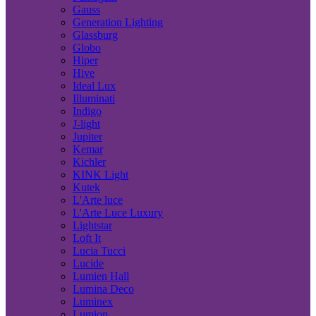
Gauss
Generation Lighting
Glassburg
Globo
Hiper
Hive
Ideal Lux
Illuminati
Indigo
J-light
Jupiter
Kemar
Kichler
KINK Light
Kutek
L'Arte luce
L'Arte Luce Luxury
Lightstar
Loft It
Lucia Tucci
Lucide
Lumien Hall
Lumina Deco
Luminex
Lumion