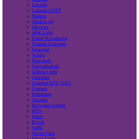
Lussole
Lussole LOFT
Mantra
MarksLojd
Maytoni
MW-Light
Natali Kovaltseva
Natural Concepts
Newport
Norlys
Novotech
Nowodvorski
Odeon Light
Omnilux
Original BTC (UK)
Osgona
Paulmann
Quoizel
Reccagni Angelo
REV
Ritter
Rivoli
Saffit
Seven Fires
Silver Light