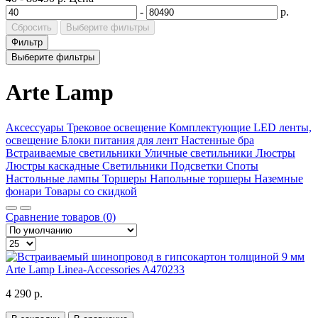
-
р.
Сбросить
Выберите фильтры
Фильтр
Выберите фильтры
Arte Lamp
Аксессуары
Трековое освещение
Комплектующие
LED ленты,
освещение
Блоки питания для лент
Настенные бра
Встраиваемые светильники
Уличные светильники
Люстры
Люстры каскадные
Светильники
Подсветки
Споты
Настольные лампы
Торшеры
Напольные торшеры
Наземные
фонари
Товары со скидкой
Сравнение товаров (0)
4 290 р.