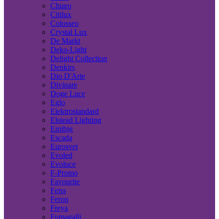
Chiaro
Citilux
Colosseo
Crystal Lux
De Markt
Deko-Light
Delight Collection
Denkirs
Dio D'Arte
Divinare
Doge Luce
Eglo
Elektrostandard
Elstead Lighting
Emibig
Escada
Eurosvet
Evoled
Evoluce
F-Promo
Favourite
Feiss
Feron
Freya
Fumagalli