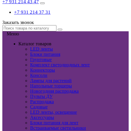
+7 931 214 43 47
+7 931 214 37 31
Заказать звонок
Меню
Каталог товаров
LED ленты
Блоки питания
Грунтовые
Комплект светодиодных лент
Коннекторы
Консоли
Лампы для растений
Напольные торшеры
Новогодняя распродажа
Пульты ДУ
Распродажа
Садовые
LED ленты, освещение
Аксессуары
Блоки питания для лент
Встраиваемые светильники