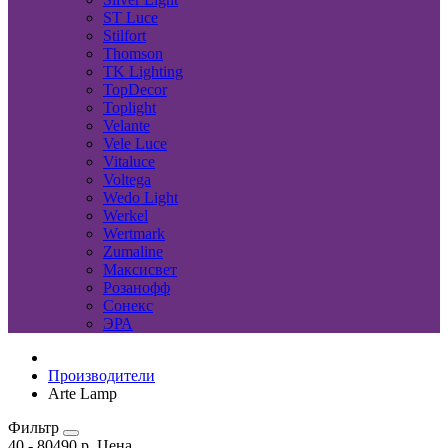
ST Luce
Stilfort
Thomson
TK Lighting
TopDecor
Toplight
Velante
Vele Luce
Vitaluce
Voltega
Wedo Light
Werkel
Wertmark
Zumaline
Максисвет
Розанофф
Сонекс
ЭРА
Производители
Arte Lamp
Фильтр
40
-
80490
р.
Цена