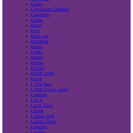
Gauss
Generation Lighting
Glassburg
Globo
Hiper
Hive
Ideal Lux
Illuminati
Indigo
J-light
Jupiter
Kemar
Kichler
KINK Light
Kutek
L'Arte luce
L'Arte Luce Luxury
Lightstar
Loft It
Lucia Tucci
Lucide
Lumien Hall
Lumina Deco
Luminex
Lumion