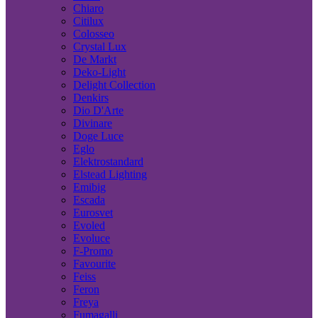
Chiaro
Citilux
Colosseo
Crystal Lux
De Markt
Deko-Light
Delight Collection
Denkirs
Dio D'Arte
Divinare
Doge Luce
Eglo
Elektrostandard
Elstead Lighting
Emibig
Escada
Eurosvet
Evoled
Evoluce
F-Promo
Favourite
Feiss
Feron
Freya
Fumagalli