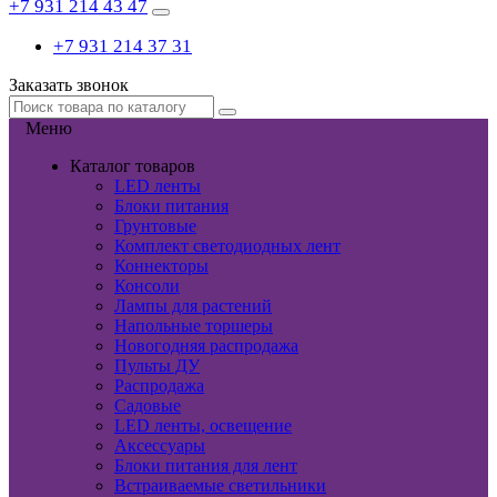
+7 931 214 43 47
+7 931 214 37 31
Заказать звонок
Меню
Каталог товаров
LED ленты
Блоки питания
Грунтовые
Комплект светодиодных лент
Коннекторы
Консоли
Лампы для растений
Напольные торшеры
Новогодняя распродажа
Пульты ДУ
Распродажа
Садовые
LED ленты, освещение
Аксессуары
Блоки питания для лент
Встраиваемые светильники