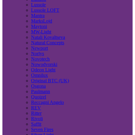
Lussole
Lussole LOFT
Mantra
MarksLojd
Maytoni
MW-Light
Natali Kovaltseva
Natural Concepts
Newport
Norlys
Novotech
Nowodvorski
Odeon Light
Omnilux
Original BTC (UK)
Osgona
Paulmann
Quoizel
Reccagni Angelo
REV
Ritter
Rivoli
Saffit
Seven Fires
Silver Light