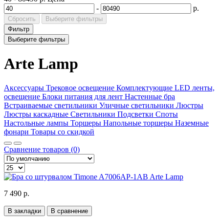
-
р.
Сбросить
Выберите фильтры
Фильтр
Выберите фильтры
Arte Lamp
Аксессуары
Трековое освещение
Комплектующие
LED ленты,
освещение
Блоки питания для лент
Настенные бра
Встраиваемые светильники
Уличные светильники
Люстры
Люстры каскадные
Светильники
Подсветки
Споты
Настольные лампы
Торшеры
Напольные торшеры
Наземные
фонари
Товары со скидкой
Сравнение товаров (0)
7 490 р.
В закладки
В сравнение