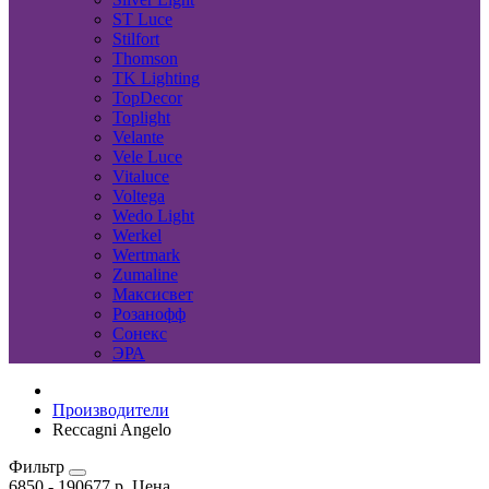
ST Luce
Stilfort
Thomson
TK Lighting
TopDecor
Toplight
Velante
Vele Luce
Vitaluce
Voltega
Wedo Light
Werkel
Wertmark
Zumaline
Максисвет
Розанофф
Сонекс
ЭРА
Производители
Reccagni Angelo
Фильтр
6850
-
190677
р.
Цена