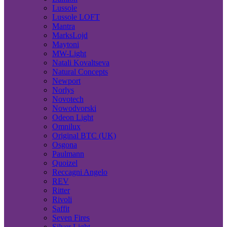
Lussole
Lussole LOFT
Mantra
MarksLojd
Maytoni
MW-Light
Natali Kovaltseva
Natural Concepts
Newport
Norlys
Novotech
Nowodvorski
Odeon Light
Omnilux
Original BTC (UK)
Osgona
Paulmann
Quoizel
Reccagni Angelo
REV
Ritter
Rivoli
Saffit
Seven Fires
Silver Light