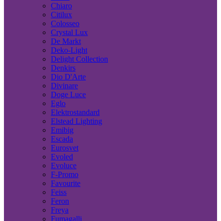
Chiaro
Citilux
Colosseo
Crystal Lux
De Markt
Deko-Light
Delight Collection
Denkirs
Dio D'Arte
Divinare
Doge Luce
Eglo
Elektrostandard
Elstead Lighting
Emibig
Escada
Eurosvet
Evoled
Evoluce
F-Promo
Favourite
Feiss
Feron
Freya
Fumagalli