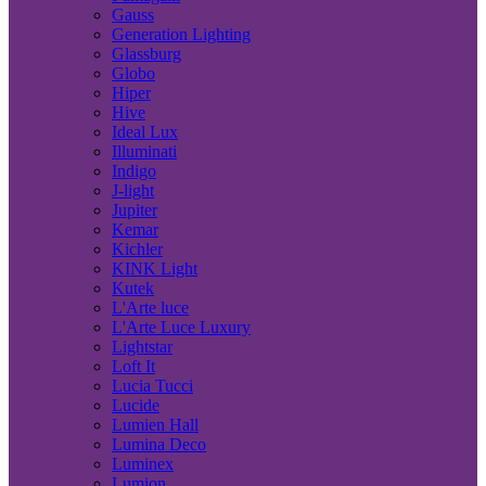
Gauss
Generation Lighting
Glassburg
Globo
Hiper
Hive
Ideal Lux
Illuminati
Indigo
J-light
Jupiter
Kemar
Kichler
KINK Light
Kutek
L'Arte luce
L'Arte Luce Luxury
Lightstar
Loft It
Lucia Tucci
Lucide
Lumien Hall
Lumina Deco
Luminex
Lumion