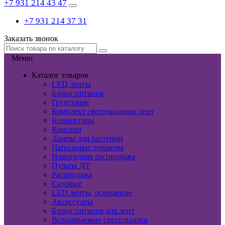
+7 931 214 43 47
+7 931 214 37 31
Заказать звонок
Меню
Каталог товаров
LED ленты
Блоки питания
Грунтовые
Комплект светодиодных лент
Коннекторы
Консоли
Лампы для растений
Напольные торшеры
Новогодняя распродажа
Пульты ДУ
Распродажа
Садовые
LED ленты, освещение
Аксессуары
Блоки питания для лент
Встраиваемые светильники