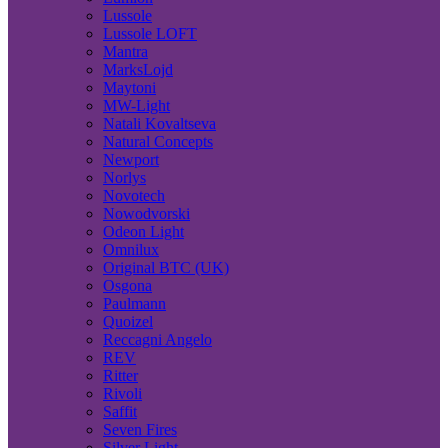
Lussole
Lussole LOFT
Mantra
MarksLojd
Maytoni
MW-Light
Natali Kovaltseva
Natural Concepts
Newport
Norlys
Novotech
Nowodvorski
Odeon Light
Omnilux
Original BTC (UK)
Osgona
Paulmann
Quoizel
Reccagni Angelo
REV
Ritter
Rivoli
Saffit
Seven Fires
Silver Light