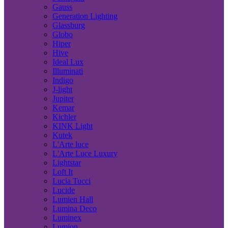
Gauss
Generation Lighting
Glassburg
Globo
Hiper
Hive
Ideal Lux
Illuminati
Indigo
J-light
Jupiter
Kemar
Kichler
KINK Light
Kutek
L'Arte luce
L'Arte Luce Luxury
Lightstar
Loft It
Lucia Tucci
Lucide
Lumien Hall
Lumina Deco
Luminex
Lumion