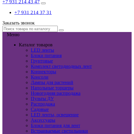
+7 931 214 43 47
+7 931 214 37 31
Заказать звонок
Меню
Каталог товаров
LED ленты
Блоки питания
Грунтовые
Комплект светодиодных лент
Коннекторы
Консоли
Лампы для растений
Напольные торшеры
Новогодняя распродажа
Пульты ДУ
Распродажа
Садовые
LED ленты, освещение
Аксессуары
Блоки питания для лент
Встраиваемые светильники