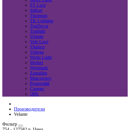
ST Luce
Stilfort
Thomson
TK Lighting
TopDecor
Toplight
Velante
Vele Luce
Vitaluce
Voltega
Wedo Light
Werkel
Wertmark
Zumaline
Максисвет
Розанофф
Сонекс
ЭРА
Производители
Velante
Фильтр
754
-
127582
р.
Цена