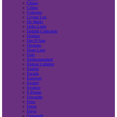
Chiaro
Citilux
Colosseo
Crystal Lux
De Markt
Deko-Light
Delight Collection
Denkirs
Dio D'Arte
Divinare
Doge Luce
Eglo
Elektrostandard
Elstead Lighting
Emibig
Escada
Eurosvet
Evoled
Evoluce
F-Promo
Favourite
Feiss
Feron
Freya
Fumagalli