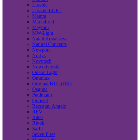
Lussole
Lussole LOFT
Mantra
MarksLojd
Maytoni
MW-Light
Natali Kovaltseva
Natural Concepts
Newport
Norlys
Novotech
Nowodvorski
Odeon Light
Omnilux
Original BTC (UK)
Osgona
Paulmann
Quoizel
Reccagni Angelo
REV
Ritter
Rivoli
Saffit
Seven Fires
Silver Light