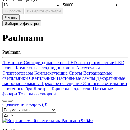
-
р.
Сбросить
Выберите фильтры
Фильтр
Выберите фильтры
Paulmann
Paulmann
Лампочки
Светодиодные ленты
LED ленты, освещение
LED
ленты
Комплект светодиодных лент
Аксессуары
Электротовары
Комплектующие
Споты
Встраиваемые
светильники
Светильники
Настольные лампы
Декоративные
настольные лампы
Трековое освещение
Уличные светильники
Настенные бра
Люстры
Торшеры
Подсветки
Наземные
фонари
Товары со скидкой
Сравнение товаров (0)