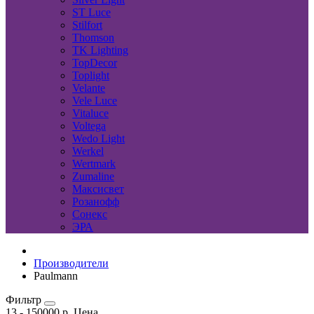
ST Luce
Stilfort
Thomson
TK Lighting
TopDecor
Toplight
Velante
Vele Luce
Vitaluce
Voltega
Wedo Light
Werkel
Wertmark
Zumaline
Максисвет
Розанофф
Сонекс
ЭРА
Производители
Paulmann
Фильтр
13
-
150000
р.
Цена