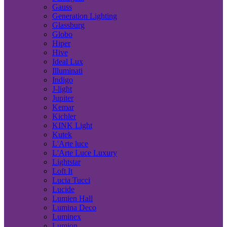
Gauss
Generation Lighting
Glassburg
Globo
Hiper
Hive
Ideal Lux
Illuminati
Indigo
J-light
Jupiter
Kemar
Kichler
KINK Light
Kutek
L'Arte luce
L'Arte Luce Luxury
Lightstar
Loft It
Lucia Tucci
Lucide
Lumien Hall
Lumina Deco
Luminex
Lumion