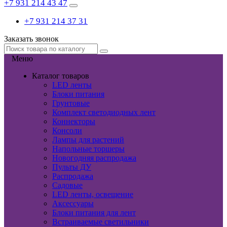
+7 931 214 43 47
+7 931 214 37 31
Заказать звонок
Меню
Каталог товаров
LED ленты
Блоки питания
Грунтовые
Комплект светодиодных лент
Коннекторы
Консоли
Лампы для растений
Напольные торшеры
Новогодняя распродажа
Пульты ДУ
Распродажа
Садовые
LED ленты, освещение
Аксессуары
Блоки питания для лент
Встраиваемые светильники