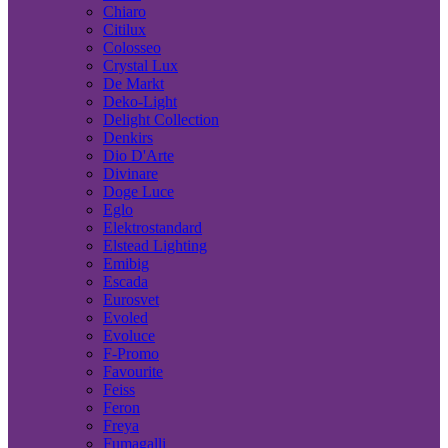
Chiaro
Citilux
Colosseo
Crystal Lux
De Markt
Deko-Light
Delight Collection
Denkirs
Dio D'Arte
Divinare
Doge Luce
Eglo
Elektrostandard
Elstead Lighting
Emibig
Escada
Eurosvet
Evoled
Evoluce
F-Promo
Favourite
Feiss
Feron
Freya
Fumagalli