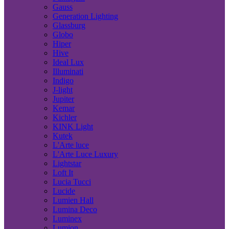
Gauss
Generation Lighting
Glassburg
Globo
Hiper
Hive
Ideal Lux
Illuminati
Indigo
J-light
Jupiter
Kemar
Kichler
KINK Light
Kutek
L'Arte luce
L'Arte Luce Luxury
Lightstar
Loft It
Lucia Tucci
Lucide
Lumien Hall
Lumina Deco
Luminex
Lumion