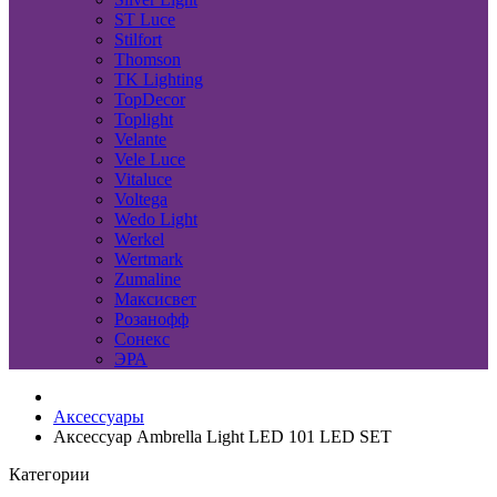
ST Luce
Stilfort
Thomson
TK Lighting
TopDecor
Toplight
Velante
Vele Luce
Vitaluce
Voltega
Wedo Light
Werkel
Wertmark
Zumaline
Максисвет
Розанофф
Сонекс
ЭРА
Аксессуары
Аксессуар Ambrella Light LED 101 LED SET
Категории