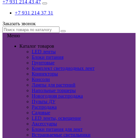
+7 931 214 43 47
+7 931 214 37 31
Заказать звонок
Меню
Каталог товаров
LED ленты
Блоки питания
Грунтовые
Комплект светодиодных лент
Коннекторы
Консоли
Лампы для растений
Напольные торшеры
Новогодняя распродажа
Пульты ДУ
Распродажа
Садовые
LED ленты, освещение
Аксессуары
Блоки питания для лент
Встраиваемые светильники