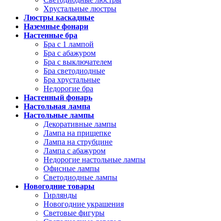
Хрустальные люстры
Люстры каскадные
Наземные фонари
Настенные бра
Бра с 1 лампой
Бра с абажуром
Бра с выключателем
Бра светодиодные
Бра хрустальные
Недорогие бра
Настенный фонарь
Настольная лампа
Настольные лампы
Декоративные лампы
Лампа на прищепке
Лампа на струбцине
Лампа с абажуром
Недорогие настольные лампы
Офисные лампы
Светодиодные лампы
Новогодние товары
Гирлянды
Новогодние украшения
Световые фигуры