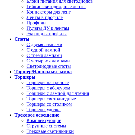
Блоки питания для светодиодов
Гибкие светодиодные ленты
Коннекторы для лент
Ленты в профиле
Профили
Пульты ДУ к лентам
Экран для профиля
Споты
С двумя лампами
С одной лампой
С тремя лампами
С четырьмя лампами
Светодиодные споты
Торшер/Напольная лампа
Торшеры
Торшеры на треноге
Торшеры с абажуром
Торшеры с лампой для чтения
Торшеры светодиодные
Торшеры со столиком
Торшеры удочка
Трековое освещение
Комплектующие
Струнные системы
Трековые светильники