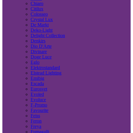
Chiaro
Citilux
Colosseo
Crystal Lux
De Markt
Deko-Light
Delight Collection
Denkirs
Dio D'Arte
Divinare
Doge Luce
Eglo
Elektrostandard
Elstead Lighting
Emibig
Escada
Eurosvet
Evoled
Evoluce
F-Promo
Favourite
Feiss
Feron
Freya
Fumagalli