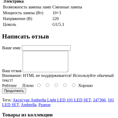
Электрика
Возможность замены ламп
Сменные лампы
Мощность лампы (Вт)
10+3
Напряжение (В)
220
Цоколь
GU5.3
Написать отзыв
Ваше имя:
Ваш отзыв
Внимание:
HTML не поддерживается! Используйте обычный
текст!
Рейтинг
Плохо
Хорошо
Продолжить
Теги:
Аксесуар Ambrella Light LED 101 LED SET
,
247366
,
101
LED SET
,
Ambrella
,
Разное
Товары из коллекции