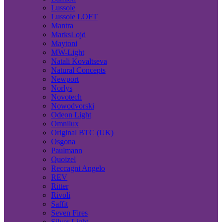
Lussole
Lussole LOFT
Mantra
MarksLojd
Maytoni
MW-Light
Natali Kovaltseva
Natural Concepts
Newport
Norlys
Novotech
Nowodvorski
Odeon Light
Omnilux
Original BTC (UK)
Osgona
Paulmann
Quoizel
Reccagni Angelo
REV
Ritter
Rivoli
Saffit
Seven Fires
Silver Light